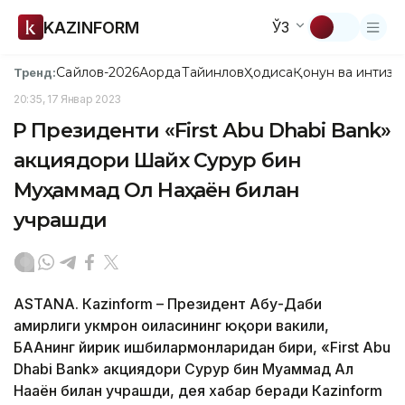
KAZINFORM
ЎЗ
Сайлов-2026
Ақорда
Тайинлов
Ҳодиса
Қонун ва интизо
Тренд:
20:35, 17 Январ 2023
ҚР Президенти «First Аbu Dhabi Bank»
акциядори Шайх Сурур бин
Муҳаммад Ол Наҳаён билан
учрашди
ASTANA. Кazinform – Президент Абу-Даби
амирлиги ҳукмрон оиласининг юқори вакили,
БААнинг йирик ишбилармонларидан бири, «First Аbu
Dhabi Bank» акциядори Сурур бин Муҳаммад Ал
Наҳаён билан учрашди, дея хабар беради Кazinform