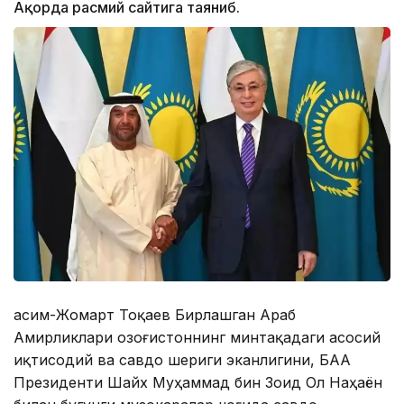
Ақорда расмий сайтига таяниб.
Қасим-Жомарт Тоқаев Бирлашган Араб
Амирликлари Қозоғистоннинг минтақадаги асосий
иқтисодий ва савдо шериги эканлигини, БАА
Президенти Шайх Муҳаммад бин Зоид Ол Наҳаён