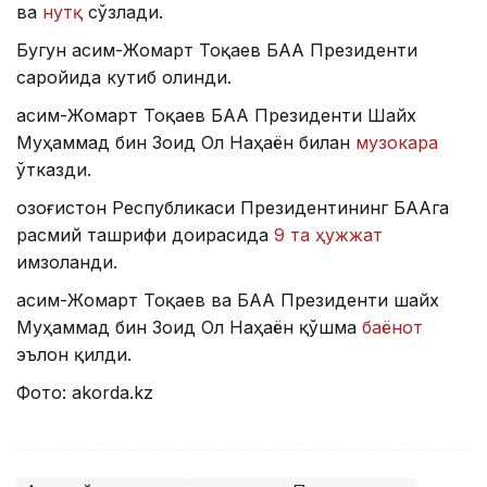
ва
нутқ
сўзлади.
Бугун Қасим-Жомарт Тоқаев БАА Президенти
саройида кутиб олинди.
Қасим-Жомарт Тоқаев БАА Президенти Шайх
Муҳаммад бин Зоид Ол Наҳаён билан
музокара
ўтказди.
Қозоғистон Республикаси Президентининг БААга
расмий ташрифи доирасида
9 та ҳужжат
имзоланди.
Қасим-Жомарт Тоқаев ва БАА Президенти шайх
Муҳаммад бин Зоид Ол Наҳаён қўшма
баёнот
эълон қилди.
Фото: akorda.kz