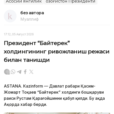
Асосий янгилик
Қозоғистон Президенти
без автора
Муаллиф
17:12, 05 Август 2026
Президент “Байтерек”
холдингининг ривожланиш режаси
билан танишди
ASTANА. Каzinform — Давлат раҳбари Қасим-
Жомарт Тоқаев “Байтерек” холдинги бошқаруви
раиси Рустам Қарағойшинни қабул қилди. Бу ҳақда
Ақорда хабар берди.