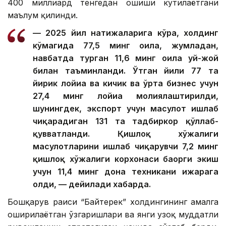
400 миллиард тенгедан ошиши кутилаётгани
маълум қилинди.
— 2025 йил натижаларига кўра, холдинг
кўмагида 77,5 минг оила, жумладан,
навбатда турган 11,6 минг оила уй-жой
билан таъминланди. Ўтган йили 77 та
йирик лойиҳа ва кичик ва ўрта бизнес учун
27,4 минг лойиҳа молиялаштирилди,
шунингдек, экспорт учун маҳсулот ишлаб
чиқарадиган 131 та тадбиркор қўллаб-
қувватланди. Қишлоқ хўжалиги
маҳсулотларини ишлаб чиқарувчи 7,2 минг
қишлоқ хўжалиги корхонаси баҳорги экиш
учун 11,4 минг дона техникани ижарага
олди, — дейилади хабарда.
Бошқарув раиси “Байтерек” холдингининг амалга
оширилаётган ўзгаришлари ва янги узоқ муддатли