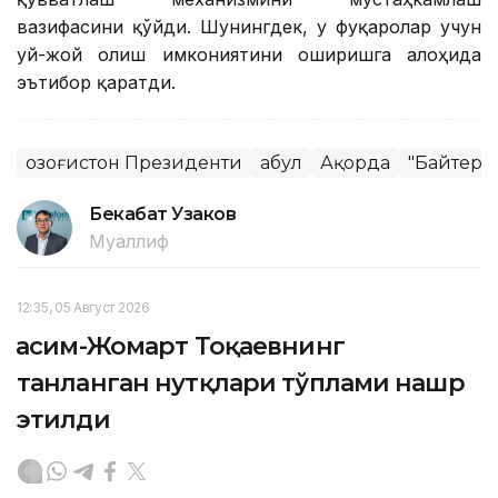
вазифасини қўйди. Шунингдек, у фуқаролар учун
уй-жой олиш имкониятини оширишга алоҳида
эътибор қаратди.
Қозоғистон Президенти
Қабул
Ақорда
"Байтере
Бекабат Узаков
Муаллиф
12:35, 05 Август 2026
Қасим-Жомарт Тоқаевнинг
танланган нутқлари тўплами нашр
этилди