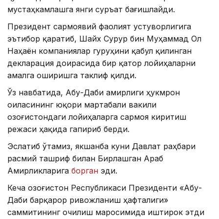
мустаҳкамлашга янги суръат бағишлайди.
Президент сармоявий фаолият устуворлигига
эътибор қаратиб, Шайх Сурур бин Муҳаммад Ол
Наҳаён компаниялар гуруҳини қабул қилинган
декларация доирасида бир қатор лойиҳаларни
амалга оширишга таклиф қилди.
Ўз навбатида, Абу-Даби амирлиги ҳукмрон
оиласининг юқори мартабали вакили
Қозоғистондаги лойиҳаларга сармоя киритиш
режаси ҳақида гапириб берди.
Эслатиб ўтамиз, якшанба куни Давлат раҳбари
расмий ташриф билан Бирлашган Араб
Амирликларига
борган
эди.
Кеча Қозоғистон Республикаси Президенти «Абу-
Даби барқарор ривожланиш ҳафталиги»
саммитининг очилиш маросимида иштирок этди