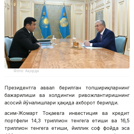
Фото: Ақорда
Президентга аввал берилган топшириқларнинг
бажарилиши ва холдингни ривожлантиришнинг
асосий йўналишлари ҳақида ахборот берилди.
Қасим-Жомарт Тоқаевга инвестиция ва кредит
портфели 14,3 триллион тенгега етиши ва 16,5
триллион тенгега етиши, йиллик соф фойда эса