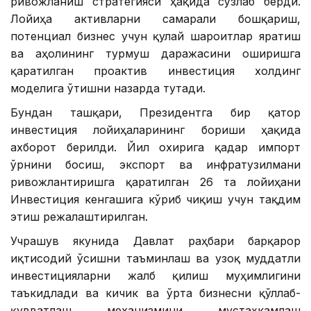
ривожланиш стратегияси ҳақида сўзлаб берди.
Лойиҳа активларни самарали бошқариш,
потенциал бизнес учун қулай шароитлар яратиш
ва аҳолининг турмуш даражасини оширишга
қаратилган проактив инвестиция холдинг
моделига ўтишни назарда тутади.
Бундан ташқари, Президентга бир қатор
инвестиция лойиҳаларининг бориши ҳақида
ахборот берилди. Йил охирига қадар импорт
ўрнини босиш, экспорт ва инфратузилмани
ривожлантиришга қаратилган 26 та лойиҳани
Инвестиция кенгашига кўриб чиқиш учун тақдим
этиш режалаштирилган.
Учрашув якунида Давлат раҳбари барқарор
иқтисодий ўсишни таъминлаш ва узоқ муддатли
инвестицияларни жалб қилиш муҳимлигини
таъкидлади ва кичик ва ўрта бизнесни қўллаб-
қувватлаш механизмини мустаҳкамлаш