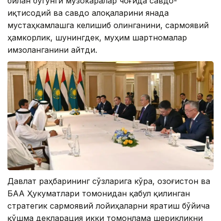
билан бугунги музокаралар чоғида савдо-
иқтисодий ва савдо алоқаларини янада
мустаҳкамлашга келишиб олинганини, сармоявий
ҳамкорлик, шунингдек, муҳим шартномалар
имзоланганини айтди.
Давлат раҳбарининг сўзларига кўра, Қозоғистон ва
БАА Ҳукуматлари томонидан қабул қилинган
стратегик сармоявий лойиҳаларни яратиш бўйича
қўшма декларация икки томонлама шерикликни