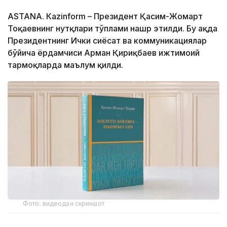
ASTANА. Кazinform – Президент Қасим-Жомарт
Тоқаевнинг нутқлари тўплами нашр этилди. Бу ҳақда
Президентнинг Ички сиёсат ва коммуникациялар
бўйича ёрдамчиси Арман Қириқбаев ижтимоий
тармоқларда маълум қилди.
Фото: видеодан скриншот