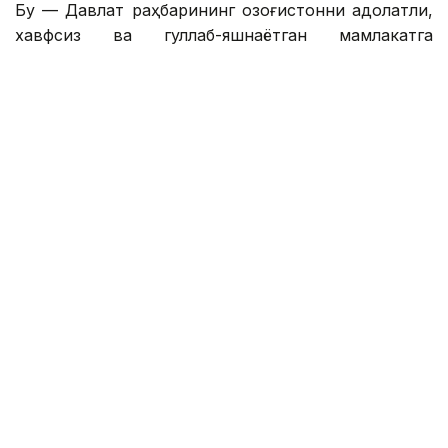
Бу — Давлат раҳбарининг Қозоғистонни адолатли,
хавфсиз ва гуллаб-яшнаётган мамлакатга
айлантириш бўйича буюк идеалининг сўз билан
йўғрилган хулосаси.
– Азиз дўстлар! Сўзларнинг қадрини
тушунадиган ақлли, очиқ фикрли
жамоатчилик учун бизда янгиликлар бор.
Қозоғистон Республикаси Президенти
Қасим-Жомарт Кемелули Тоқаевнинг
«Әділетті қоғамға – шыншыл сөз» деб
номланган танланган нутқлари тўплами
нашр этилди. Биргаликда, бу Давлат
раҳбарининг Қозоғистонни адолатли,
хавфсиз ва гуллаб-яшнаётган мамлакатга
айлантириш бўйича буюк идеалининг
оғзаки хулосаси. Яъни, сўнгги ўттиз йил
ичида онгли ҳаётини давлат ишларига
бағишлаган инсоннинг фикрлари,