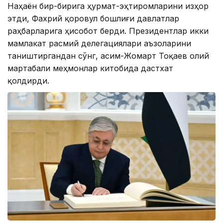
Наҳаён бир-бирига ҳурмат-эҳтиромларини изҳор
этди, Фахрий қоровул бошлиғи давлатлар
раҳбарларига ҳисобот берди. Президентлар икки
мамлакат расмий делегациялари аъзоларини
таништиргандан сўнг, Қасим-Жомарт Тоқаев олий
мартабали меҳмонлар китобида дастхат
қолдирди.