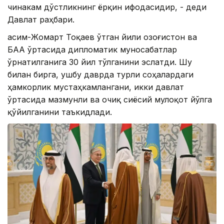
чинакам дўстликнинг ёрқин ифодасидир, - деди
Давлат раҳбари.
Қасим-Жомарт Тоқаев ўтган йили Қозоғистон ва
БАА ўртасида дипломатик муносабатлар
ўрнатилганига 30 йил тўлганини эслатди. Шу
билан бирга, ушбу даврда турли соҳалардаги
ҳамкорлик мустаҳкамлангани, икки давлат
ўртасида мазмунли ва очиқ сиёсий мулоқот йўлга
қўйилганини таъкидлади.