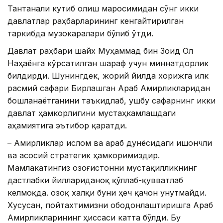
Тантанали кутиб олиш маросимидан сўнг икки
давлатлар раҳбарларининг кенгайтирилган
таркибда музокаралари бўлиб ўтди.
Давлат раҳбари шайх Муҳаммад бин Зоид Ол
Наҳаёнга кўрсатилган шараф учун миннатдорлик
билдирди. Шунингдек, жорий йилда хорижга илк
расмий сафари Бирлашган Араб Амирликларидан
бошланаётганини таъкидлаб, ушбу сафарнинг икки
давлат ҳамкорлигини мустаҳкамлашдаги
аҳамиятига эътибор қаратди.
– Амирликлар ислом ва араб дунёсидаги ишончли
ва асосий стратегик ҳамкоримиздир.
Мамлакатингиз Қозоғистонни мустақилликнинг
дастлабки йиллариданоқ қўллаб-қувватлаб
келмоқда. Қозоқ халқи буни ҳеч қачон унутмайди.
Хусусан, пойтахтимизни ободонлаштиришга Араб
Амирликларининг ҳиссаси катта бўлди. Бу