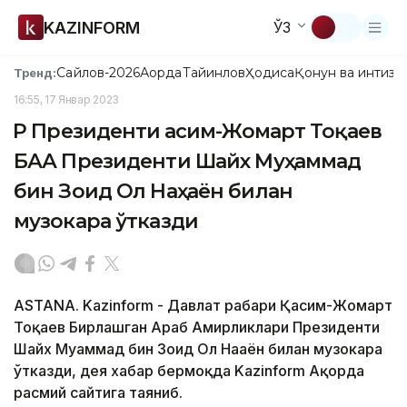
KAZINFORM
ЎЗ
Сайлов-2026
Ақорда
Тайинлов
Ҳодиса
Қонун ва интизо
Тренд:
16:55, 17 Январ 2023
ҚР Президенти Қасим-Жомарт Тоқаев
БАА Президенти Шайх Муҳаммад
бин Зоид Ол Наҳаён билан
музокара ўтказди
ASTANA. Kazinform - Давлат раҳбари Қасим-Жомарт
Тоқаев Бирлашган Араб Амирликлари Президенти
Шайх Муҳаммад бин Зоид Ол Наҳаён билан музокара
ўтказди, дея хабар бермоқда Kazinform Ақорда
расмий сайтига таяниб.