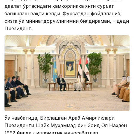
давлат ўртасидаги ҳамкорликка янги суръат
бағишлаш вақти келди. Фурсатдан фойдаланиб,
сизга ўз миннатдорчилигимни билдираман, – деди
Президент.
Ўз навбатида, Бирлашган Араб Амирликлари
Президенти Шайх Муҳаммад бин Зоид Ол Наҳаён
1992 йилда дипломатик муносабатлар