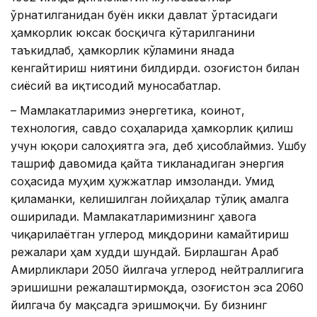
ўрнатилганидан буён икки давлат ўртасидаги
ҳамкорлик юксак босқичга кўтарилганини
таъкидлаб, ҳамкорлик кўламини янада
кенгайтириш ниятини билдирди. Қозоғистон билан
сиёсий ва иқтисодий муносабатлар.
– Мамлакатларимиз энергетика, коинот,
технология, савдо соҳаларида ҳамкорлик қилиш
учун юқори салоҳиятга эга, деб ҳисоблаймиз. Ушбу
ташриф давомида қайта тикланадиган энергия
соҳасида муҳим ҳужжатлар имзоланди. Умид
қиламанки, келишилган лойиҳалар тўлиқ амалга
оширилади. Мамлакатларимизнинг ҳавога
чиқарилаётган углерод миқдорини камайтириш
режалари ҳам худди шундай. Бирлашган Араб
Амирликлари 2050 йилгача углерод нейтраллигига
эришишни режалаштирмоқда, Қозоғистон эса 2060
йилгача бу мақсадга эришмоқчи. Бу бизнинг