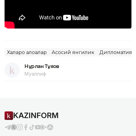
Халқаро алоқалар
Асосий янгилик
Дипломатия
Нұрлан Тұяқов
Муаллиф
KAZINFORM