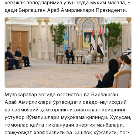
келажак авлодларимиз учун жуда муҳим масала, –
деди Бирлашган Араб Амирликлари Президенти.
Музокаралар чоғида Қозоғистон ва Бирлашган
Араб Амирликлари ўртасидаги савдо-иқтисодий
ва сармоявий ҳамкорликни ривожлантиришнинг
устувор йўналишлари муҳокама қилинди. Хусусан,
томонлар қайта тикланувчи энергия манбалари,
озиқ-овқат хавфсизлиги ва қишлоқ хўжалиги, тоғ-