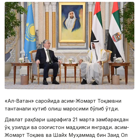
«Ал-Ватан» саройида Қасим-Жомарт Тоқаевни
тантанали кутиб олиш маросими бўлиб ўтди.
Давлат раҳбари шарафига 21 марта замбаракдан
ўқ узилди ва Қозоғистон мадҳияси янгради. Қасим-
Жомарт Тоқаев ва Шайх Муҳаммад бин Заид Ол