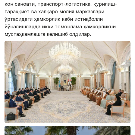
кон саноати, транспорт-логистика, қурилиш-
тараққиёт ва халқаро молия марказлари
ўртасидаги ҳамкорлик каби истиқболли
йўналишларда икки томонлама ҳамкорликни
мустаҳкамлашга келишиб олдилар.