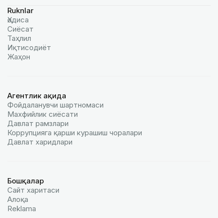
Ruknlar
Ҳодиса
Сиёсат
Таҳлил
Иқтисодиёт
Жаҳон
Агентлик ҳақида
Фойдаланувчи шартномаси
Махфийлик сиёсати
Давлат рамзлари
Коррупцияга қарши курашиш чоралари
Давлат харидлари
Бошқалар
Сайт харитаси
Алоқа
Reklamа