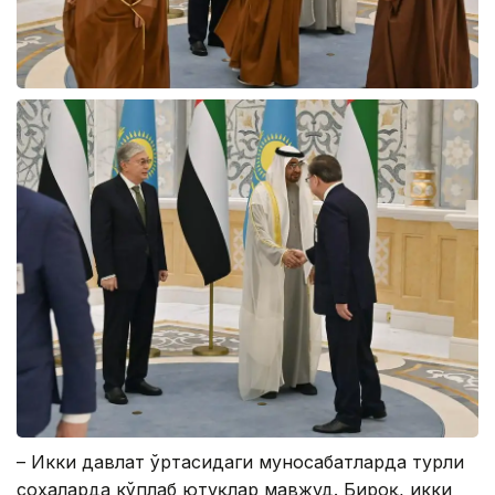
– Икки давлат ўртасидаги муносабатларда турли
соҳаларда кўплаб ютуқлар мавжуд. Бироқ, икки