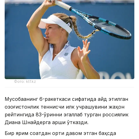
Фото: ktf.kz
Мусобақанинг 6-ракеткаси сифатида қайд этилган
қозоғистонлик теннисчи илк учрашувини жаҳон
рейтингида 83-ўринни эгаллаб турган россиялик
Диана Шнайдерга қарши ўтказди.
Бир ярим соатдан ортиқ давом этган баҳсда