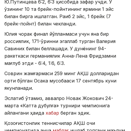
Ю.Путинцева 6:2, 6:3 ҳисобида зафар қучди. У
ўзининг 10 та брейк-пойнтининг ярмини 1 эйс
билан бирга ишлатган. Рақиб 2 эйс, 1 брейк (7
брейк-пойнт) билан чекланди.
Юлия чорак финал йўлланмаси учун яна бир
россиялик, 171-ўринни эгаллаб турган Валерия
Савиних билан беллашади. У дунёнинг 94-
ракеткаси германиялик Анна-Лена Фридзамни
мағлуб этди - 6:4, 1:6, 6:3.
Соврин жамғармаси 259 минг АҚШ долларидан
ортиқ бўлган Осака мусобақаси 17 сентябрь куни
якунланади.
Эслатиб ўтамиз, аввалроқ Новак Жокович 24-
марта «Катта дубулға» турнири чемпионига
айлангани ҳақида
хабар
берган эдик.
Қозоғистонлик теннисчилар АҚШ очиқ
чемпионатида қанча
маблағ
ишлаб топгани маълум