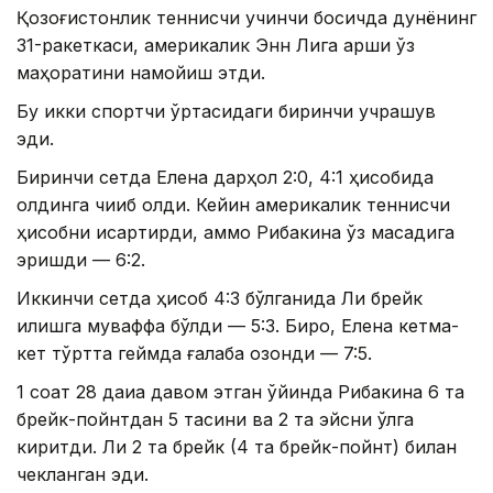
Қозоғистонлик теннисчи учинчи босқичда дунёнинг
31-ракеткаси, америкалик Энн Лига қарши ўз
маҳоратини намойиш этди.
Бу икки спортчи ўртасидаги биринчи учрашув
эди.
Биринчи сетда Елена дарҳол 2:0, 4:1 ҳисобида
олдинга чиқиб олди. Кейин америкалик теннисчи
ҳисобни қисқартирди, аммо Рибакина ўз мақсадига
эришди — 6:2.
Иккинчи сетда ҳисоб 4:3 бўлганида Ли брейк
қилишга муваффақ бўлди — 5:3. Бироқ, Елена кетма-
кет тўртта геймда ғалаба қозонди — 7:5.
1 соат 28 дақиқа давом этган ўйинда Рибакина 6 та
брейк-пойнтдан 5 тасини ва 2 та эйсни қўлга
киритди. Ли 2 та брейк (4 та брейк-пойнт) билан
чекланган эди.