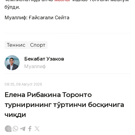
бўлди.
Муаллиф: Ғайсағали Сейтақ
Теннис
Спорт
Бекабат Узаков
Муаллиф
08:35, 08 Август 2026
Елена Рибакина Торонто
турнирининг тўртинчи босқичига
чиқди