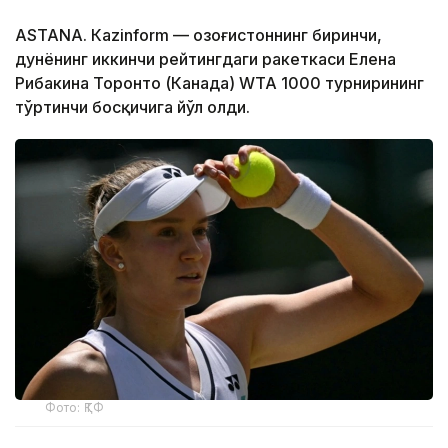
ASTANА. Кazinform — Қозоғистоннинг биринчи,
дунёнинг иккинчи рейтингдаги ракеткаси Елена
Рибакина Торонто (Канада) WТА 1000 турнирининг
тўртинчи босқичига йўл олди.
Фото: ҚТФ