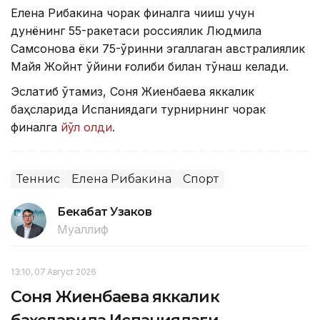
Елена Рибакина чорак финалга чиқиш учун
дунёнинг 55-ракетаси россиялик Людмила
Самсонова ёки 75-ўринни эгаллаган австралиялик
Майя Жойнт ўйини ғолиби билан тўқнаш келади.
Эслатиб ўтамиз, Соня Жиенбаева яккалик
баҳсларида Испаниядаги турнирнинг чорак
финалга
йўл олди
.
Теннис
Елена Рибакина
Спорт
Бекабат Узаков
Муаллиф
13:10, 07 Август 2026
Соня Жиенбаева яккалик