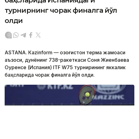
баҳсларида Испаниядаги
турнирнинг чорак финалга йўл
олди
ASTANА. Кazinform — Қозоғистон терма жамоаси
аъзоси, дунёнинг 738-ракеткаси Соня Жиенбаева
Оуренсе (Испания) ITF W75 турнирининг яккалик
баҳсларида чорак финалга йўл олди.