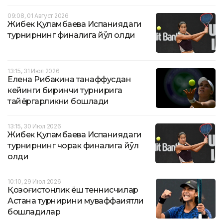
09:08, 01 Август 2026
Жибек Қуламбаева Испаниядаги
турнирнинг финалига йўл олди
13:15, 31 Июл 2026
Елена Рибакина танаффусдан
кейинги биринчи турнирига
тайёргарликни бошлади
13:15, 30 Июл 2026
Жибек Қуламбаева Испаниядаги
турнирнинг чорак финалига йўл
олди
10:10, 29 Июл 2026
Қозоғистонлик ёш теннисчилар
Астана турнирини муваффақиятли
бошладилар