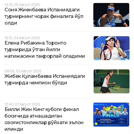
14:15, 05 Август 2026
Соня Жиенбаева Испаниядаги
турнирнинг чорак финалига йўл
олди
15:15, 04 Август 2026
Елена Рибакина Торонто
турнирида ўтган йилги
натижасини такрорлай оладими
08:05, 02 Август 2026
Жибек Қуламбаева Испаниядаги
турнирда чемпион бўлди
12:40, 01 Август 2026
Билли Жин Кинг кубоги финал
босқичида қатнашадиган
қозоғистонликлар рўйхати эълон
қилинди