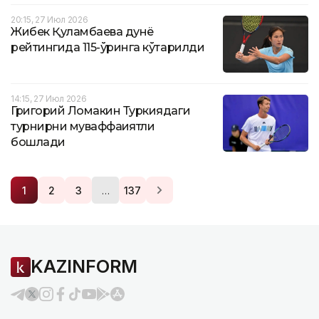
20:15, 27 Июл 2026
Жибек Қуламбаева дунё
рейтингида 115-ўринга кўтарилди
14:15, 27 Июл 2026
Григорий Ломакин Туркиядаги
турнирни муваффақиятли
бошлади
…
1
2
3
137
KAZINFORM