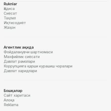
Ruknlar
Ҳодиса
Сиёсат
Таҳлил
Иқтисодиёт
Жаҳон
Агентлик ҳақида
Фойдаланувчи шартномаси
Махфийлик сиёсати
Давлат рамзлари
Коррупцияга қарши курашиш чоралари
Давлат харидлари
Бошқалар
Сайт харитаси
Алоқа
Reklamа