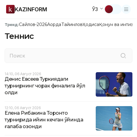
KAZINFORM
ЎЗ
Сайлов-2026
Ақорда
Тайинлов
Ҳодиса
Қонун ва интизо
Тренд:
Теннис
14:10, 06 Август 2026
Денис Евсеев Туркиядаги
турнирнинг чорак финалига йўл
олди
12:10, 06 Август 2026
Елена Рибакина Торонто
турнирида қийин кечган ўйинда
ғалаба қозонди