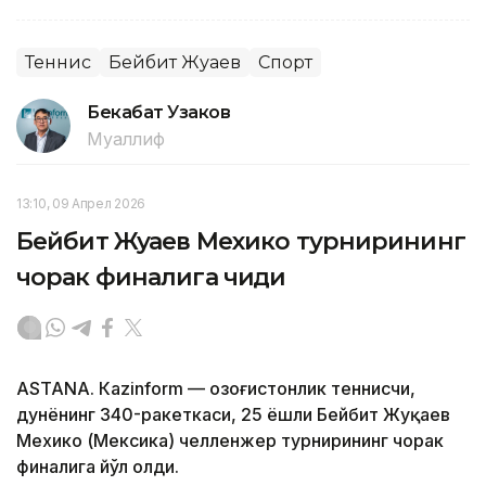
Теннис
Бейбит Жуқаев
Спорт
Бекабат Узаков
Муаллиф
13:10, 09 Апрел 2026
Бейбит Жуқаев Мехико турнирининг
чорак финалига чиқди
ASTANА. Кazinform — Қозоғистонлик теннисчи,
дунёнинг 340-ракеткаси, 25 ёшли Бейбит Жуқаев
Мехико (Мексика) челленжер турнирининг чорак
финалига йўл олди.