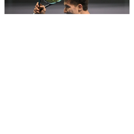
Фото: ҚР МОҚ
Ақтау теннис мактаби битирувчиси биринчи
раундда дунёда 491-ўринда турган франциялик
Робин Катри билан тўқнаш келди.
Биринчи сетда рақиблар брейк алмашгандан сўнг,
Жуқаев тай-брейкда катта маҳорат кўрсатди - 7:6
(9:7).
Иккинчи сетда Катри яққол устунликни кўрсатди -
6:1.
Ҳал қилувчи учинчи сетда Бейбит ғалаба қозонди -