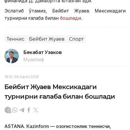
финалида Д. Даквортга ютқазган эди.
Эслатиб ўтамиз, Бейбит Жуқаев Мексикадаги
турнирни ғалаба билан
бошлади
.
Теннис
Бейбит Жуқаев
Спорт
Бекабат Узаков
Муаллиф
18:10, 08 Апрел 2026
Бейбит Жуқаев Мексикадаги
турнирни ғалаба билан бошлади
ASTANА. Кazinform — Қозоғистонлик теннисчи,