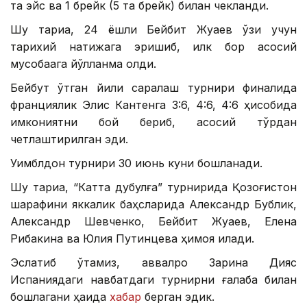
та эйс ва 1 брейк (5 та брейк) билан чекланди.
Шу тариқа, 24 ёшли Бейбит Жуқаев ўзи учун
тарихий натижага эришиб, илк бор асосий
мусобақага йўлланма олди.
Бейбут ўтган йили саралаш турнири финалида
франциялик Элис Кантенга 3:6, 4:6, 4:6 ҳисобида
имкониятни бой бериб, асосий тўрдан
четлаштирилган эди.
Уимблдон турнири 30 июнь куни бошланади.
Шу тариқа, “Катта дубулға” турнирида Қозоғистон
шарафини яккалик баҳсларида Александр Бублик,
Александр Шевченко, Бейбит Жуқаев, Елена
Рибакина ва Юлия Путинцева ҳимоя қилади.
Эслатиб ўтамиз, аввалроқ Зарина Дияс
Испаниядаги навбатдаги турнирни ғалаба билан
бошлагани ҳақида
хабар
берган эдик.