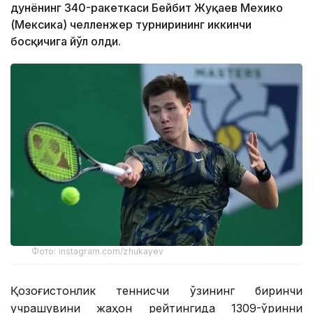
дунёнинг 340-ракеткаси Бейбит Жуқаев Мехико
(Мексика) челленжер турнирининг иккинчи
босқичига йўл олди.
Фото: instagram.com/zhukayev
Қозоғистонлик теннисчи ўзининг биринчи
учрашувини жаҳон рейтингида 1309-ўринни