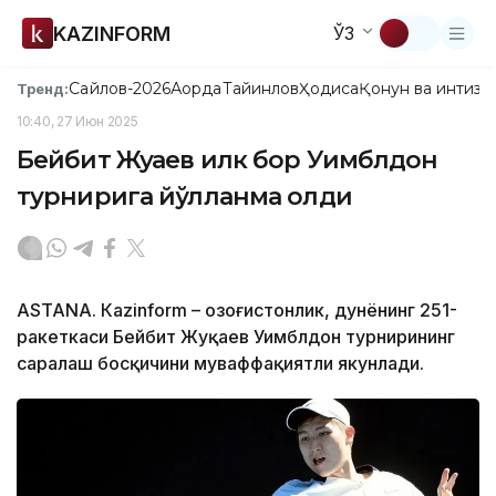
KAZINFORM
ЎЗ
Сайлов-2026
Ақорда
Тайинлов
Ҳодиса
Қонун ва интизо
Тренд:
10:40, 27 Июн 2025
Бейбит Жуқаев илк бор Уимблдон
турнирига йўлланма олди
ASTANА. Кazinform – Қозоғистонлик, дунёнинг 251-
ракеткаси Бейбит Жуқаев Уимблдон турнирининг
саралаш босқичини муваффақиятли якунлади.