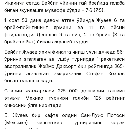
Иккинчи сетда Бейбит ўйинни тай-брейкда ғалаба
билан якунлашга муваффақ бўлди – 7:6 (7:5).
1 соат 53 дақиқа давом этган ўйинда Жуқаев 6 та
брейк-пойнтининг ярмини ва 11 та эйсни
фойдаланди. Денолли 9 та эйс, 2 та брейк (8 та
брейк-пойнт) билан ажралиб турди.
Бейбит Жуқаев ярим финалга чиқиш учун дунёда 86-
ўринни эгаллаган ва ушбу турнирда 1-ракеткаси
австралиялик Жеймс Дакворт ёки рейтингда 265-
ўринни эгаллаган америкалик Стефан Козлов
билан тўқнаш келади.
Соврин жамғармаси 225 000 долларни ташкил
этувчи Мехико турнири ғолиби 125 рейтинг
очкосини қўлга киритади.
Б. Жуқаев бир ҳафта олдин Сан-Луис Потоси
(Мексика) челленжер турнирининг чорак