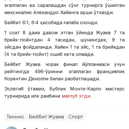
эгаллаган ва саралашдан сўнг турнирга қўшилган
мексикалик Алехандро Хайенга қарши ўтказди.
Бейбит 6:1, 6:4 ҳисобида ғалаба қозонди.
1 соат 8 дақиқа давом этган ўйинда Жуқаев 7 та
брейк-пойнтдан 4 тасидан, шунингдек, 9 та
эйсдан фойдаланди. Хайен 1 та эйс, 1 та брейкдан
(4 та брейк-пойнт) ошиб кета олмади.
Бейбит Жуқаев чорак финал йўлланмаси учун
рейтингда 496-ўринни эгаллаган франциялик
Корентин Денолли билан рақобатлашади.
Эслатиб ўтамиз, Бублик Монте-Карло мастерс
турнирида илк рақибини
мағлуб этди
.
Теннис
Бейбит Жуқаев
Спорт