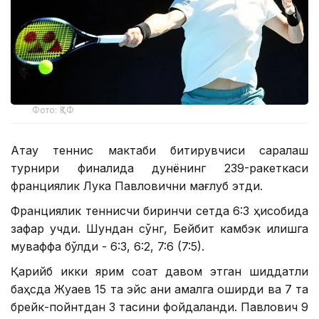
Фото: ҚТФ
Ақтау теннис мактаби битирувчиси саралаш
турнири финалида дунёнинг 239-ракеткаси
франциялик Лука Павловични мағлуб этди.
Франциялик теннисчи биринчи сетда 6:3 ҳисобида
зафар қучди. Шундан сўнг, Бейбит камбэк қилишга
муваффақ бўлди - 6:3, 6:2, 7:6 (7:5).
Қарийб икки ярим соат давом этган шиддатли
баҳсда Жуқаев 15 та эйс аниқ амалга оширди ва 7 та
брейк-пойнтдан 3 тасини фойдаланди. Павлович 9