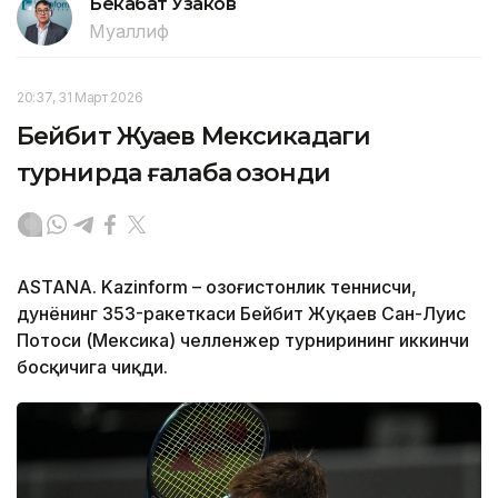
Бекабат Узаков
Муаллиф
20:37, 31 Март 2026
Бейбит Жуқаев Мексикадаги
турнирда ғалаба қозонди
ASTANA. Kazinform – Қозоғистонлик теннисчи,
дунёнинг 353-ракеткаси Бейбит Жуқаев Сан-Луис
Потоси (Мексика) челленжер турнирининг иккинчи
босқичига чиқди.