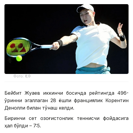
Фото: ҚТФ
Бейбит Жуқаев иккинчи босқичда рейтингда 496-
ўринни эгаллаган 28 ёшли франциялик Корентин
Денолли билан тўқнаш келди.
Биринчи сет қозоғистонлик теннисчи фойдасига
ҳал бўлди – 7:5.