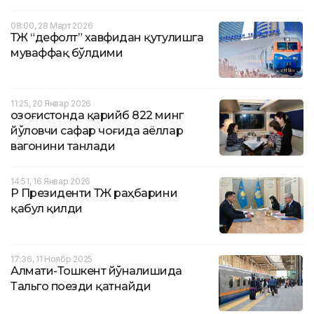
08:00, 28 Март 2026
ҚТЖ “дефолт” хавфидан қутулишга
муваффақ бўлдими
11:25, 20 Январ 2026
Қозоғистонда қарийб 822 минг
йўловчи сафар чоғида аёллар
вагонини танлади
14:51, 16 Январ 2026
ҚР Президенти ҚТЖ раҳбарини
қабул қилди
17:36, 11 Ноябр 2025
Алмати-Тошкент йўналишида
Тальго поезди қатнайди