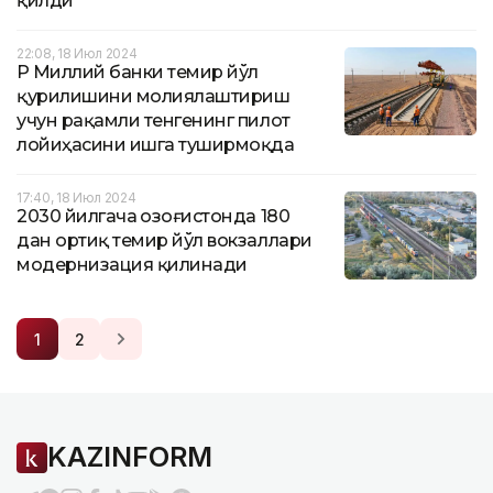
қилди
22:08, 18 Июл 2024
ҚР Миллий банки темир йўл
қурилишини молиялаштириш
учун рақамли тенгенинг пилот
лойиҳасини ишга туширмоқда
17:40, 18 Июл 2024
2030 йилгача Қозоғистонда 180
дан ортиқ темир йўл вокзаллари
модернизация қилинади
1
2
KAZINFORM