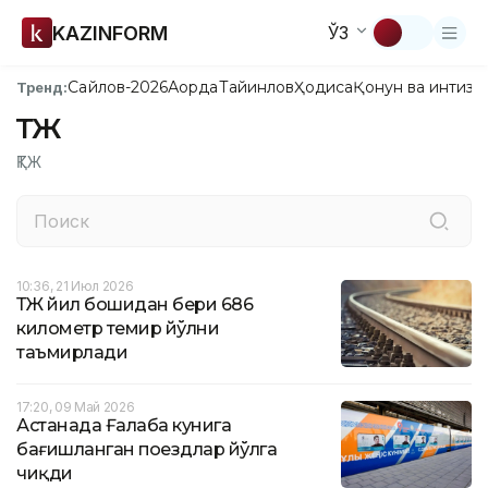
KAZINFORM
ЎЗ
Сайлов-2026
Ақорда
Тайинлов
Ҳодиса
Қонун ва интизо
Тренд:
ҚТЖ
ҚТЖ
10:36, 21 Июл 2026
ҚТЖ йил бошидан бери 686
километр темир йўлни
таъмирлади
17:20, 09 Май 2026
Астанада Ғалаба кунига
бағишланган поездлар йўлга
чиқди