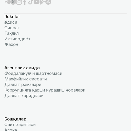
Ruknlar
Ҳодиса
Сиёсат
Таҳлил
Иқтисодиёт
Жаҳон
Агентлик ҳақида
Фойдаланувчи шартномаси
Махфийлик сиёсати
Давлат рамзлари
Коррупцияга қарши курашиш чоралари
Давлат харидлари
Бошқалар
Сайт харитаси
Алоқа