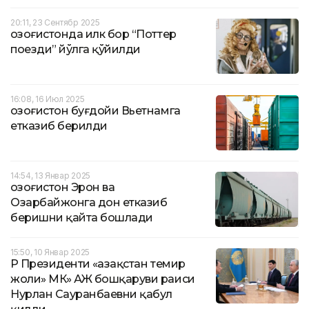
20:11, 23 Сентябр 2025
Қозоғистонда илк бор “Поттер
поезди” йўлга қўйилди
16:08, 16 Июл 2025
Қозоғистон буғдойи Вьетнамга
етказиб берилди
14:54, 13 Январ 2025
Қозоғистон Эрон ва
Озарбайжонга дон етказиб
беришни қайта бошлади
15:50, 10 Январ 2025
ҚР Президенти «Қазақстан темир
жоли» МК» АЖ бошқаруви раиси
Нурлан Сауранбаевни қабул