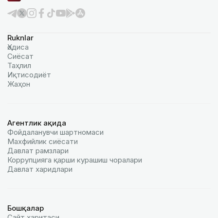
Ruknlar
Ҳодиса
Сиёсат
Таҳлил
Иқтисодиёт
Жаҳон
Агентлик ҳақида
Фойдаланувчи шартномаси
Махфийлик сиёсати
Давлат рамзлари
Коррупцияга қарши курашиш чоралари
Давлат харидлари
Бошқалар
Сайт харитаси