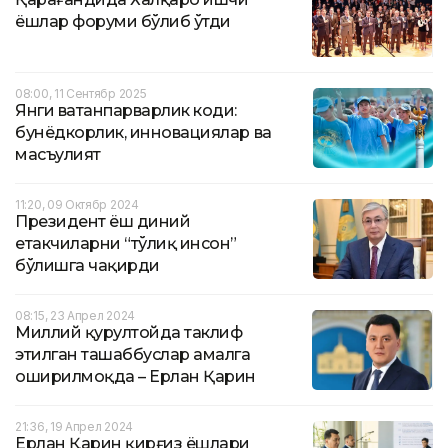
ёшлар форуми бўлиб ўтди
08:00, 11 Сентябр 2025
Янги ватанпарварлик коди:
бунёдкорлик, инновациялар ва
масъулият
11:20, 09 Октябр 2024
Президент ёш диний
етакчиларни “тўлиқ инсон”
бўлишга чақирди
08:15, 23 Апрел 2024
Миллий қурултойда таклиф
этилган ташаббуслар амалга
оширилмоқда – Ерлан Қарин
21:36, 19 Апрел 2024
Ерлан Қарин қирғиз ёшлари