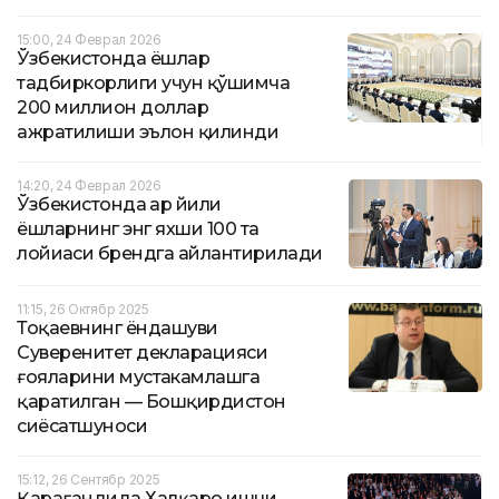
15:00, 24 Феврал 2026
Ўзбекистонда ёшлар
тадбиркорлиги учун қўшимча
200 миллион доллар
ажратилиши эълон қилинди
14:20, 24 Феврал 2026
Ўзбекистонда ҳар йили
ёшларнинг энг яхши 100 та
лойиҳаси брендга айлантирилади
11:15, 26 Октябр 2025
Тоқаевнинг ёндашуви
Суверенитет декларацияси
ғояларини мустаҳкамлашга
қаратилган — Бошқирдистон
сиёсатшуноси
15:12, 26 Сентябр 2025
Қарағандида Халқаро ишчи