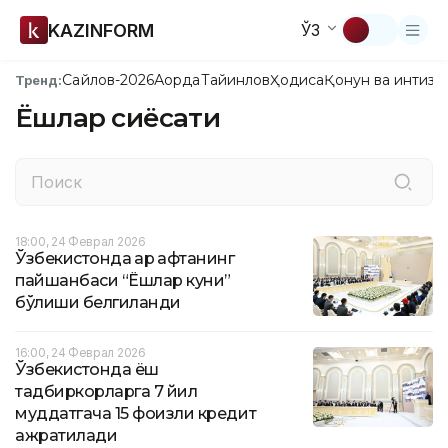
KAZINFORM
ЎЗ
Сайлов-2026
Ақорда
Тайинлов
Ҳодиса
Қонун ва интизо
Тренд:
Ёшлар сиёсати
18:00, 24 Феврал 2026
Ўзбекистонда ҳар ҳафтанинг
пайшанбаси “Ёшлар куни”
бўлиши белгиланди
16:00, 24 Феврал 2026
Ўзбекистонда ёш
тадбиркорларга 7 йил
муддатгача 15 фоизли кредит
ажратилади