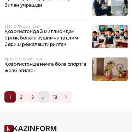
билан учрашди
21:14, 21 Феврал 2024
Қозоғистонда 3 миллиондан
ортиқ болага қўшимча таълим
бериш режалаштирилган
14:38, 21 Феврал 2024
Қозоғистонда нечта бола спортга
жалб этилган
…
1
2
3
18
KAZINFORM