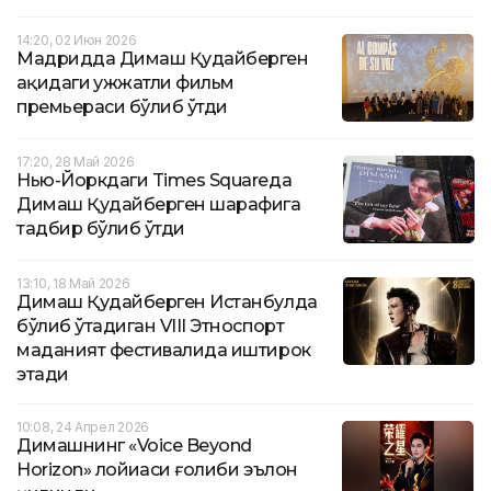
14:20, 02 Июн 2026
Мадридда Димаш Қудайберген
ҳақидаги ҳужжатли фильм
премьераси бўлиб ўтди
17:20, 28 Май 2026
Нью-Йоркдаги Times Squareда
Димаш Қудайберген шарафига
тадбир бўлиб ўтди
13:10, 18 Май 2026
Димаш Қудайберген Истанбулда
бўлиб ўтадиган VIII Этноспорт
маданият фестивалида иштирок
этади
10:08, 24 Апрел 2026
Димашнинг «Voice Beyond
Horizon» лойиҳаси ғолиби эълон