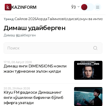
KAZINFORM
ЎЗ
Сайлов-2026
Ақорда
Тайинлов
Ҳодиса
Қонун ва интизо
Тренд:
Димаш Қудайберген
Димаш Қудайберген
17:10, 06 Август 2026
Димаш янги DiMENSIONS номли
жаҳон турнесини эълон қилди
20:35, 29 Июл 2026
Kiryu FM радиоси Димашнинг
янги қўшиғини биринчи бўлиб
эфирга узатади