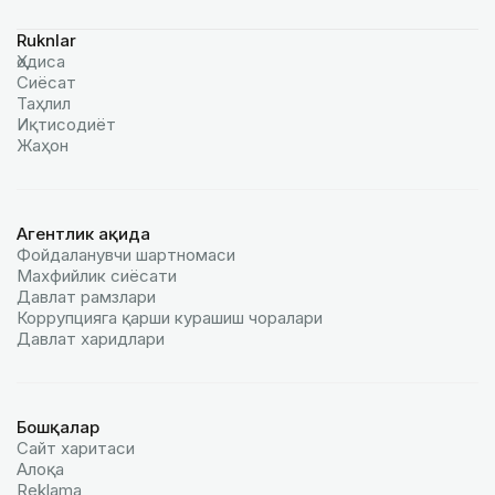
Ruknlar
Ҳодиса
Сиёсат
Таҳлил
Иқтисодиёт
Жаҳон
Агентлик ҳақида
Фойдаланувчи шартномаси
Махфийлик сиёсати
Давлат рамзлари
Коррупцияга қарши курашиш чоралари
Давлат харидлари
Бошқалар
Сайт харитаси
Алоқа
Reklamа