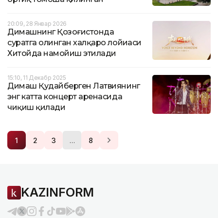
20:09, 28 Январ 2026
Димашнинг Қозоғистонда
суратга олинган халқаро лойиҳаси
Хитойда намойиш этилади
15:10, 11 Декабр 2025
Димаш Қудайберген Латвиянинг
энг катта концерт аренасида
чиқиш қилади
…
1
2
3
8
KAZINFORM