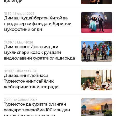
қилинди
15:39, 13 Апрел 2026
Димаш Қудайберген Хитойда
продюсер сифатидаги биринчи
мукофотини олди
17:39, 10 Март 2026
Димашнинг Испаниядаги
мухлислари қозоқ руҳидаги
видеолавҳани суратга олишмоқда
10:09, 13 Феврал 2026
Димашнинг лойиҳаси
Туркистоннинг сайёҳлик
жойларини таништиради
20:38, 12 Феврал 2026
Туркистонда суратга олинган
халқаро телелойиҳа 100 млндан
ортиқ томоша қилинган