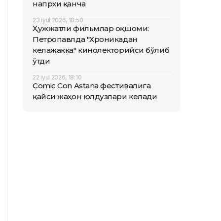
напрхи қанча
23 iyul 2026, 18:50
Ҳужжатли фильмлар оқшоми:
Петропавлда "Хроникадан
келажакка" кинолекторийси бўлиб
ўтди
22 iyul 2026, 18:10
Comic Con Astana фестивалига
қайси жаҳон юлдузлари келади