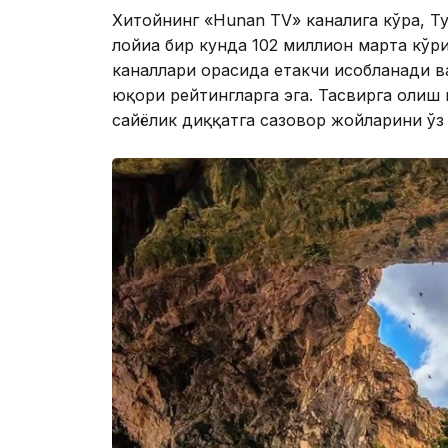
Хитойнинг «Hunan TV» каналига кўра, Т
лойиҳа бир кунда 102 миллион марта кў
каналлари орасида етакчи ҳисобланади 
юқори рейтингларга эга. Тасвирга олиш 
сайёҳлик диққатга сазовор жойларини ўз