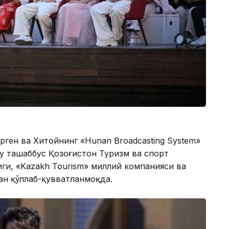
рген ва Хитойнинг «Hunan Broadcasting System»
у ташаббус Қозоғистон Туризм ва спорт
иги, «Kazakh Tourism» миллий компанияси ва
ан қўллаб-қувватланмоқда.