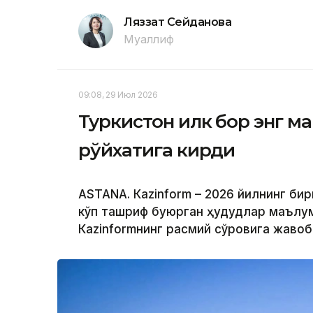
Ляззат Сейданова
Муаллиф
09:08, 29 Июл 2026
Туркистон илк бор энг м
рўйхатига кирди
ASTANА. Кazinform – 2026 йилнинг би
кўп ташриф буюрган ҳудудлар маълум 
Кazinformнинг расмий сўровига жавоб