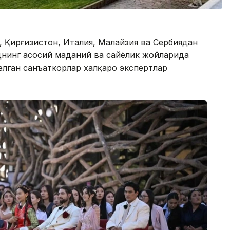
, Қирғизистон, Италия, Малайзия ва Сербиядан
днинг асосий маданий ва сайёҳлик жойларида
елган санъаткорлар халқаро экспертлар