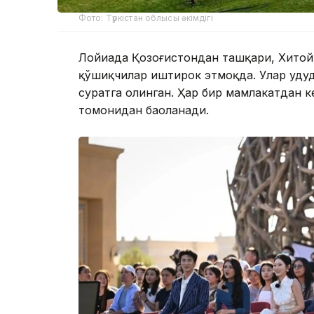
Фото: Түркістан облысы әкімдігі
Лойиҳада Қозоғистондан ташқари, Хитой
қўшиқчилар иштирок этмоқда. Улар ҳуду
суратга олинган. Ҳар бир мамлакатдан к
томонидан баҳоланади.