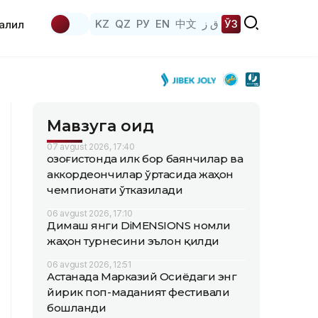
KZ
QZ
РУ
EN
中文
ق ز
ЎЗ
аҳлил
Мавзуга оид
07 avgust 2026, 17:40
Қозоғистонда илк бор баянчилар ва
аккордеончилар ўртасида жаҳон
чемпионати ўтказилади
06 avgust 2026, 17:10
Димаш янги DiMENSIONS номли
жаҳон турнесини эълон қилди
06 avgust 2026, 12:51
Астанада Марказий Осиёдаги энг
йирик поп-маданият фестивали
бошланди