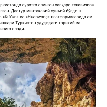
уркистонда суратга олинган халқаро телевизион
рилган. Дастур минтақавий сунъий йўлдош
ва «KuYun» ва «Huanwang» платформаларида ҳам
ишлари Туркистон ҳудудидаги тарихий ва
 ичига олади.