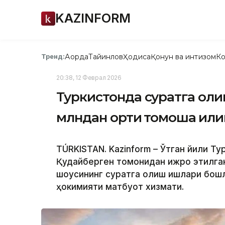
KAZINFORM
Ақорда
Тайинлов
Ҳодиса
Қонун ва интизом
Ко
Тренд:
20:38, 12 Феврал 2026
Туркистонда суратга олин
млндан ортиқ томоша қили
TÚRKІSTAN. Kazinform – Ўтган йили Ту
Қудайберген томонидан ижро этилган 
шоусининг суратга олиш ишлари бошл
ҳокимияти матбуот хизмати.