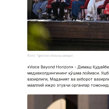
Фото: Түркістан облысы әкімдігі
«Voice Beyond Horizon» - Димаш Қудайбе
медиахолдингининг қўшма лойиҳаси. Ушб
вазирлиги, Маданият ва ахборот вазирл
маҳаллий ижро этувчи органлар томонид