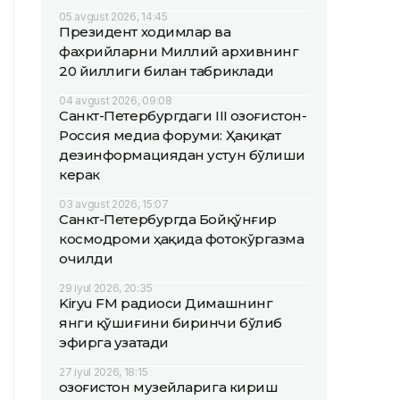
05 avgust 2026, 14:45
Президент ходимлар ва
фахрийларни Миллий архивнинг
20 йиллиги билан табриклади
04 avgust 2026, 09:08
Санкт-Петербургдаги III Қозоғистон-
Россия медиа форуми: Ҳақиқат
дезинформациядан устун бўлиши
керак
03 avgust 2026, 15:07
Санкт-Петербургда Бойқўнғир
космодроми ҳақида фотокўргазма
очилди
29 iyul 2026, 20:35
Kiryu FM радиоси Димашнинг
янги қўшиғини биринчи бўлиб
эфирга узатади
27 iyul 2026, 18:15
Қозоғистон музейларига кириш