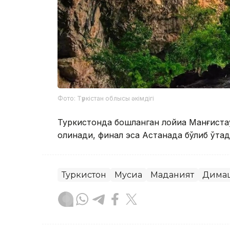
Фото: Түркістан облысы әкімдігі
Туркистонда бошланган лойиҳа Манғиста
олинади, финал эса Астанада бўлиб ўтад
Туркистон
Мусиқа
Маданият
Димаш