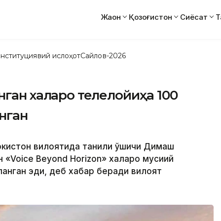
Жаҳон
Қозоғистон
Сиёсат
Т
нституциявий ислоҳот
Сайлов-2026
ган халқаро телелойиҳа 100
нган
ркистон вилоятида таниқли қўшиқчи Димаш
«Voice Beyond Horizon» халқаро мусиқий
анган эди, деб хабар беради вилоят