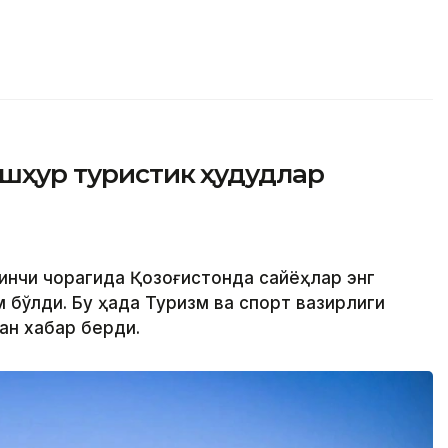
ашҳур туристик ҳудудлар
ринчи чорагида Қозоғистонда сайёҳлар энг
бўлди. Бу ҳақда Туризм ва спорт вазирлиги
ан хабар берди.