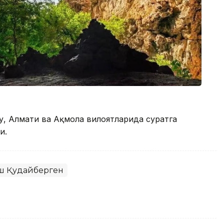
у, Алмати ва Ақмола вилоятларида суратга
и.
 Қудайберген