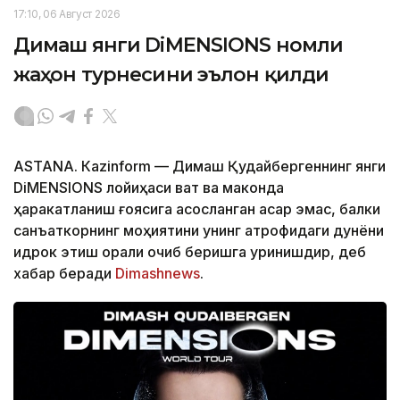
17:10, 06 Август 2026
Димаш янги DiMENSIONS номли
жаҳон турнесини эълон қилди
ASTANА. Кazinform — Димаш Қудайбергеннинг янги
DiMENSIONS лойиҳаси вақт ва маконда
ҳаракатланиш ғоясига асосланган асар эмас, балки
санъаткорнинг моҳиятини унинг атрофидаги дунёни
идрок этиш орқали очиб беришга уринишдир, деб
хабар беради
Dimashnews
.