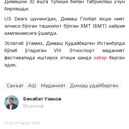
Димашни 32 ёшга тўлиши билан табриклаш учун
бирлашди.
US Dears шунингдек, Димаш Глобал яхши ният
элчиси бўлган ташкилот бўлган ХМТ (БМТ) хайрия
кампаниясига қўшилди.
Эслатиб ўтамиз, Димаш Қудайберген Истанбулда
бўлиб ўтадиган VIII Этноспорт маданият
фестивалида иштирок этиши ҳақида
хабар
берган
эдик.
Санъат
АҚШ
Маданият
Димаш Қудайберген
Бекабат Узаков
Муаллиф
17:40, 07 Август 2026