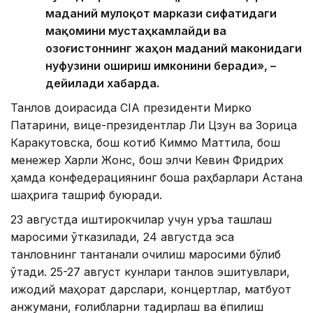
маданий мулоқот маркази сифатидаги
мақомини мустаҳкамлайди ва
Қозоғистоннинг жаҳон маданий маконидаги
нуфузини ошириш имконини беради», –
дейилади хабарда.
Танлов доирасида CIA президенти Мирко
Патарини, вице-президентлар Ли Цзун ва Зорица
Каракутовска, бош котиб Киммо Маттила, бош
менежер Харли Жонс, бош элчи Кевин Фридрих
ҳамда конфедерациянинг бошқа раҳбарлари Астана
шаҳрига ташриф буюради.
23 августда иштирокчилар учун қуръа ташлаш
маросими ўтказилади, 24 августда эса
танловнинг тантанали очилиш маросими бўлиб
ўтади. 25-27 август кунлари танлов эшитувлари,
ижодий маҳорат дарслари, концертлар, матбуот
анжумани, ғолибларни тақдирлаш ва ёпилиш