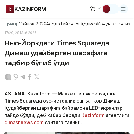
KAZINFORM
ЎЗ
Сайлов-2026
Ақорда
Тайинлов
Ҳодиса
Қонун ва интизо
Тренд:
17:20, 28 Май 2026
Нью-Йоркдаги Times Squareда
Димаш Қудайберген шарафига
тадбир бўлиб ўтди
ASTANA. Kazinform — Манхеттен марказидаги
Times Squareда қозоғистонлик санъаткор Димаш
Қудайберген шарафига байрамона LED-экранлар
пайдо бўлди, деб хабар беради
Кazinform
агентлиги
dimashnews.com
сайтига таяниб.