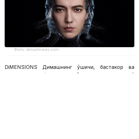
Фото: dimashnews.com
DiMENSIONS Димашнинг қўшиқчи, бастакор ва
продюсер сифатидаги кўп қиррали ижодий
қиёфасини, шунингдек, унинг саҳнадан ташқаридаги
табиий ўзлигини ва инсоннинг энг ҳақиқий
томонларини акс эттиради. Бу томонлар унинг
ҳар бир асарида акс этган куч ва илҳомда, миллий
маданий меросига содиқлигида, ташқи
хотиржамлиги ортидаги қалбининг илиқлигида, йўл
давомида тўпланган фикрларда ва доимий ўзини
ўзи билиш истагида яққол кўринади.