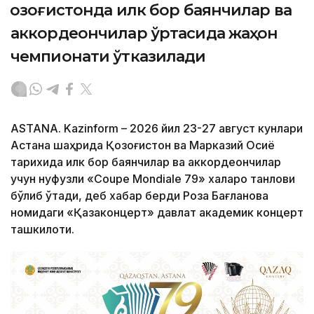
Қозоғистонда илк бор баянчилар ва
аккордеончилар ўртасида жаҳон
чемпионати ўтказилади
ASTANA. Kazinform – 2026 йил 23-27 август кунлари
Астана шаҳрида Қозоғистон ва Марказий Осиё
тарихида илк бор баянчилар ва аккордеончилар
учун нуфузли «Coupe Mondiale 79» халқаро танлови
бўлиб ўтади, деб хабар берди Роза Бағланова
номидаги «Қазақконцерт» давлат академик концерт
ташкилоти.