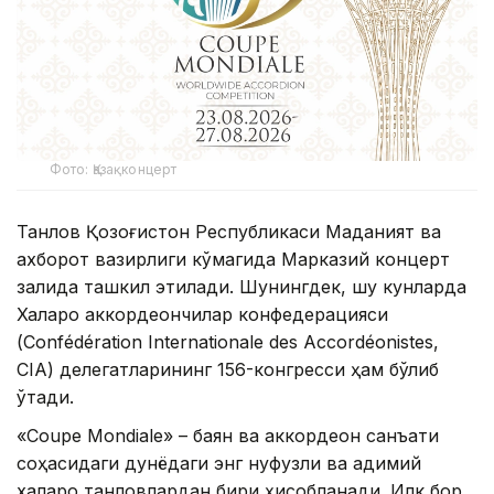
Фото: Қазақконцерт
Танлов Қозоғистон Республикаси Маданият ва
ахборот вазирлиги кўмагида Марказий концерт
залида ташкил этилади. Шунингдек, шу кунларда
Халқаро аккордеончилар конфедерацияси
(Confédération Internationale des Accordéonistes,
CIA) делегатларининг 156-конгресси ҳам бўлиб
ўтади.
«Coupe Mondiale» – баян ва аккордеон санъати
соҳасидаги дунёдаги энг нуфузли ва қадимий
халқаро танловлардан бири ҳисобланади. Илк бор