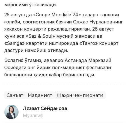
маросими ўтказилади.
25 августда «Coupe Mondiale 74» халқаро танлови
ғолиби, қозоғистонлик баянчи Олжас Нурлановнинг
яккахон концерти режалаштирилган. 26 август
куни эса «Saz & Soul» мусиқий жамоаси ва
«Samǵa» квартети иштирокида «Танго» концерт
дастури намойиш этилади.
Эслатиб ўтамиз, аввалроқ Астанада Марказий
Осиёдаги энг йирик поп-маданият фестивали
бошлангани ҳақида хабар берилган эди.
Санъат
Маданият
Жаҳон чемпионати
Ляззат Сейданова
Муаллиф