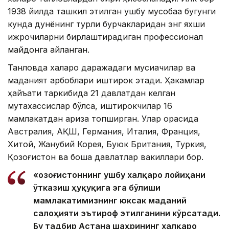
1938 йилда ташкил этилган ушбу мусобақа бугунги
кунда дунёнинг турли бурчакларидан энг яхши
ижрочиларни бирлаштирадиган профессионал
майдонга айланган.
Танловда халқаро даражадаги мусиқачилар ва
маданият арбоблари иштирок этади. Ҳакамлар
ҳайъати таркибида 21 давлатдан келган
мутахассислар бўлса, иштирокчилар 16
мамлакатдан ариза топширган. Улар орасида
Австралия, АҚШ, Германия, Италия, Франция,
Хитой, Жанубий Корея, Буюк Британия, Туркия,
Қозоғистон ва бошқа давлатлар вакиллари бор.
«Қозоғистоннинг ушбу халқаро лойиҳани
ўтказиш ҳуқуқига эга бўлиши
мамлакатимизнинг юксак маданий
салоҳияти эътироф этилганини кўрсатади.
Бу тадбир Астана шаҳрининг халқаро