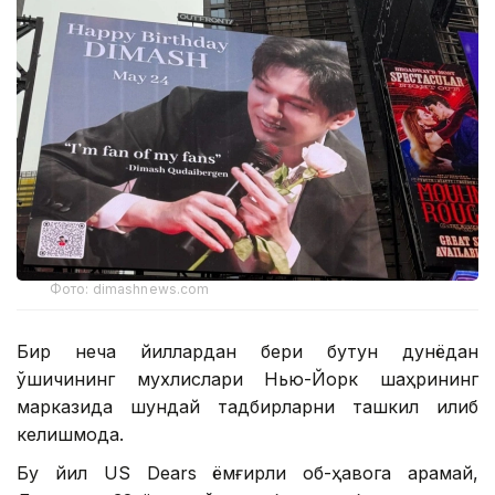
Фото: dimashnews.com
Бир неча йиллардан бери бутун дунёдан
қўшиқчининг мухлислари Нью-Йорк шаҳрининг
марказида шундай тадбирларни ташкил қилиб
келишмоқда.
Бу йил US Dears ёмғирли об-ҳавога қарамай,