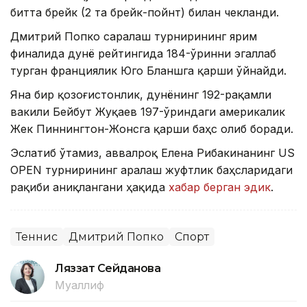
битта брейк (2 та брейк-пойнт) билан чекланди.
Дмитрий Попко саралаш турнирининг ярим
финалида дунё рейтингида 184-ўринни эгаллаб
турган франциялик Юго Бланшга қарши ўйнайди.
Яна бир қозоғистонлик, дунёнинг 192-рақамли
вакили Бейбут Жуқаев 197-ўриндаги америкалик
Жек Пиннингтон-Жонсга қарши баҳс олиб боради.
Эслатиб ўтамиз, аввалроқ Елена Рибакинанинг US
OPEN турнирининг аралаш жуфтлик баҳсларидаги
рақиби аниқлангани ҳақида
хабар берган эдик
.
Теннис
Дмитрий Попко
Спорт
Ляззат Сейданова
Муаллиф