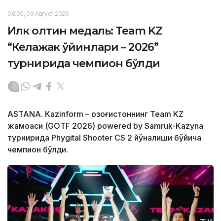
08:05, 09 Август 2026
Илк олтин медаль: Team KZ
“Келажак ўйинлари – 2026”
турнирида чемпион бўлди
ASTANА. Кazinform – Қозоғистоннинг Team KZ
жамоаси (GOTF 2026) powered by Samruk-Kazyna
турнирида Phygital Shooter CS 2 йўналиши бўйича
чемпион бўлди.