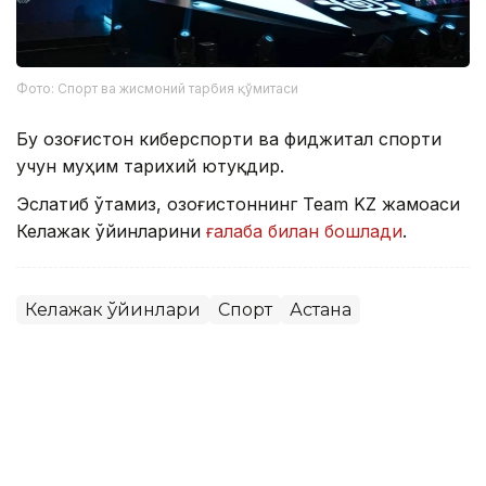
Фото: Спорт ва жисмоний тарбия қўмитаси
Бу Қозоғистон киберспорти ва фиджитал спорти
учун муҳим тарихий ютуқдир.
Эслатиб ўтамиз, Қозоғистоннинг Team KZ жамоаси
Келажак ўйинларини
ғалаба билан бошлади
.
Келажак ўйинлари
Спорт
Астана
Бекабат Узаков
Муаллиф
10:00, 08 Август 2026