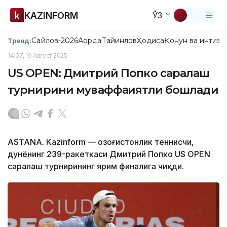
KAZINFORM
ЎЗ
Сайлов-2026
Ақорда
Тайинлов
Ҳодиса
Қонун ва интизо
Тренд:
14:07, 19 Август 2025
US OPEN: Дмитрий Попко саралаш
турнирини муваффақиятли бошлади
ASTANA. Kazinform — Қозоғистонлик теннисчи,
дунёнинг 239-ракеткаси Дмитрий Попко US OPEN
саралаш турнирининг ярим финалига чиқди.