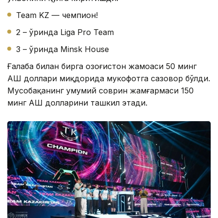
Team KZ — чемпион!
2 – ўринда Liga Pro Team
3 – ўринда Minsk House
Ғалаба билан бирга Қозоғистон жамоаси 50 минг
АҚШ доллари миқдорида мукофотга сазовор бўлди.
Мусобақанинг умумий соврин жамғармаси 150
минг АҚШ долларини ташкил этади.