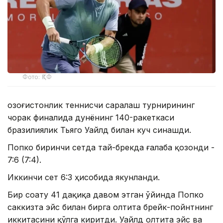
Фото: ҚТФ
Қозоғистонлик теннисчи саралаш турнирининг
чорак финалида дунёнинг 140-ракеткаси
бразилиялик Тьяго Уайлд билан куч синашди.
Попко биринчи сетда тай-брекда ғалаба қозонди -
7:6 (7:4).
Иккинчи сет 6:3 ҳисобида якунланди.
Бир соату 41 дақиқа давом этган ўйинда Попко
саккизта эйс билан бирга олтита брейк-пойнтнинг
иккитасини қўлга киритди. Уайлд олтита эйс ва