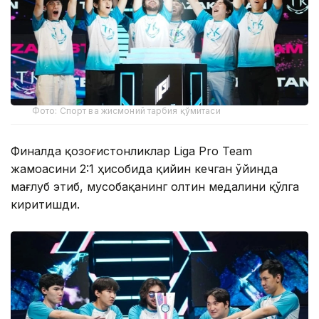
Фото: Спорт ва жисмоний тарбия қўмитаси
Финалда қозоғистонликлар Liga Pro Team
жамоасини 2:1 ҳисобида қийин кечган ўйинда
мағлуб этиб, мусобақанинг олтин медалини қўлга
киритишди.