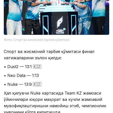
Фото: Спорт ва жисмоний тарбия қўмитаси
Спорт ва жисмоний тарбия қўмитаси финал
натижаларини эълон қилди:
• Dust2 — 13:1 🇰🇿
• Neo Data — 1:13
• Nuke — 13:9 🇰🇿
Ҳал қилувчи Nuke картасида Team KZ жамоаси
ўйинчилари юқори маҳорат ва кучли жамоавий
мувофиқлаштиришни намойиш этиб, чемпионлик
унвонини қўлга киритишди.