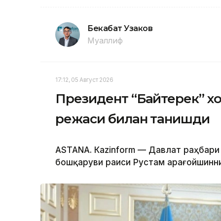
Бекабат Узаков
Муаллиф
17:12, 05 Август 2026
Президент “Байтерек” 
режаси билан танишди
ASTANА. Каzinform — Давлат раҳбари
бошқаруви раиси Рустам Қарағойшинни