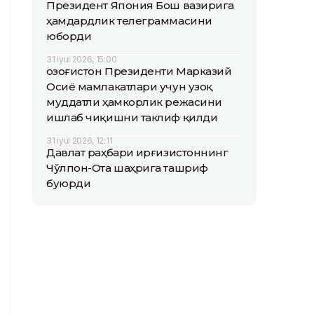
Президент Япония Бош вазирига
ҳамдардлик телеграммасини
юборди
31 iyul 2026, 15:00
Қозоғистон Президенти Марказий
Осиё мамлакатлари учун узоқ
муддатли ҳамкорлик режасини
ишлаб чиқишни таклиф қилди
31 iyul 2026, 12:11
Давлат раҳбари Қирғизистоннинг
Чўлпон-Ота шаҳрига ташриф
буюрди