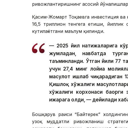
ривожлантиришнинг асосий йўналишлари
Қасим-Жомарт Тоқаевга инвестиция ва к
16,5 триллион тенгега етиши, йиллик
кутилаётгани маълум қилинди.
— 2025 йил натижаларига кўр
жумладан, навбатда тург
таъминланди. Ўтган йили 77 та
учун 27,4 минг лойиҳа молия
маҳсулот ишлаб чиқарадиган 1
Қишлоқ хўжалиги маҳсулотлар
хўжалиги корхонаси баҳорги 
ижарага олди, — дейилади хаб
Бошқарув раиси “Байтерек” холдингин
узоқ муддатли ривожланиш стратегия