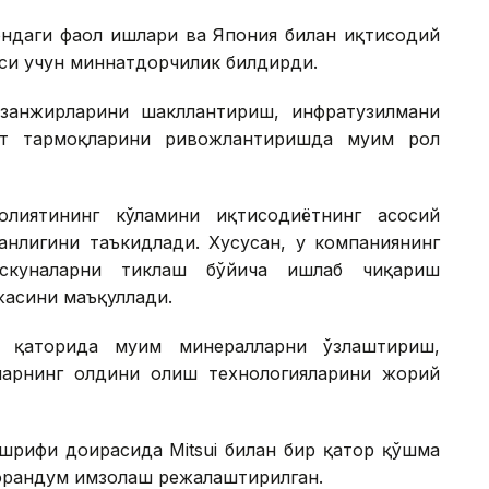
тондаги фаол ишлари ва Япония билан иқтисодий
аси учун миннатдорчилик билдирди.
занжирларини шакллантириш, инфратузилмани
ат тармоқларини ривожлантиришда муҳим рол
аолиятининг кўламини иқтисодиётнинг асосий
анлигини таъкидлади. Хусусан, у компаниянинг
скуналарни тиклаш бўйича ишлаб чиқариш
асини маъқуллади.
р қаторида муҳим минералларни ўзлаштириш,
ларнинг олдини олиш технологияларини жорий
шрифи доирасида Mitsui билан бир қатор қўшма
орандум имзолаш режалаштирилган.