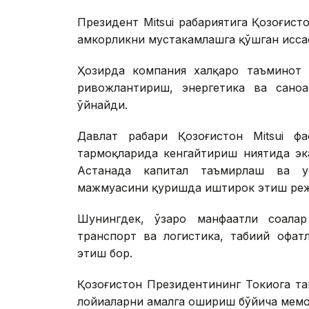
Президент Mitsui раҳбариятига Қозоғис
ҳамкорликни мустаҳкамлашга қўшган ҳисс
Ҳозирда компания халқаро таъминот 
ривожлантириш, энергетика ва сано
ўйнайди.
Давлат раҳбари Қозоғистон Mitsui ф
тармоқларида кенгайтириш ниятида эк
Астанада капитал таъмирлаш ва у
мажмуасини қуришда иштирок этиш реж
Шунингдек, ўзаро манфаатли соҳала
транспорт ва логистика, табиий офат
этиш бор.
Қозоғистон Президентининг Токиога та
лойиҳаларни амалга ошириш бўйича мем