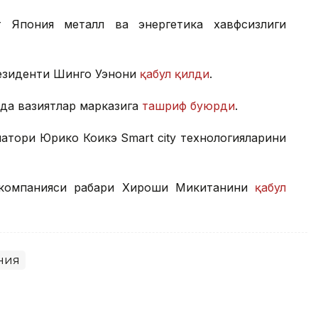
т Япония металл ва энергетика хавфсизлиги
резиденти Шинго Уэнони
қабул қилди
.
да вазиятлар марказига
ташриф буюрди
.
атори Юрико Коикэ Smart city технологияларини
 компанияси раҳбари Хироши Микитанини
қабул
ния