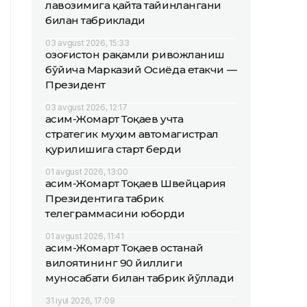
лавозимига қайта тайинлангани
билан табриклади
03 avgust 2026, 15:33
Қозоғистон рақамли ривожланиш
бўйича Марказий Осиёда етакчи —
Президент
03 avgust 2026, 12:17
Қасим-Жомарт Тоқаев учта
стратегик муҳим автомагистрал
қурилишига старт берди
01 avgust 2026, 13:00
Қасим-Жомарт Тоқаев Швейцария
Президентига табрик
телеграммасини юборди
01 avgust 2026, 11:41
Қасим-Жомарт Тоқаев Қостанай
вилоятининг 90 йиллиги
муносабати билан табрик йўллади
31 iyul 2026, 17:09