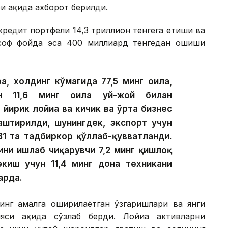
 ҳақида ахборот берилди.
редит портфели 14,3 триллион тенгега етиши ва
 соф фойда эса 400 миллиард тенгедан ошиши
а, холдинг кўмагида 77,5 минг оила,
ан 11,6 минг оила уй-жой билан
 йирик лойиҳа ва кичик ва ўрта бизнес
лаштирилди, шунингдек, экспорт учун
31 та тадбиркор қўллаб-қувватланди.
ини ишлаб чиқарувчи 7,2 минг қишлоқ
экиш учун 11,4 минг дона техникани
арда.
инг амалга оширилаётган ўзгаришлари ва янги
си ҳақида сўзлаб берди. Лойиҳа активларни