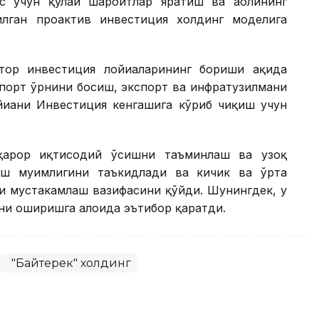
с учун қулай шароитлар яратиш ва аҳолининг
лган проактив инвестиция холдинг моделига
ор инвестиция лойиҳаларининг бориши ҳақида
мпорт ўрнини босиш, экспорт ва инфратузилмани
йиҳани Инвестиция кенгашига кўриб чиқиш учун
рқарор иқтисодий ўсишни таъминлаш ва узоқ
ш муҳимлигини таъкидлади ва кичик ва ўрта
и мустаҳкамлаш вазифасини қўйди. Шунингдек, у
и оширишга алоҳида эътибор қаратди.
"Байтерек" холдинг