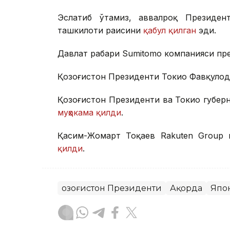
Эслатиб ўтамиз, аввалроқ Президен
ташкилоти раисини
қабул қилган
эди.
Давлат раҳбари Sumitomo компанияси п
Қозоғистон Президенти Токио Фавқулод
Қозоғистон Президенти ва Токио губерн
муҳокама қилди
.
Қасим-Жомарт Тоқаев Rakuten Group
қилди
.
Қозоғистон Президенти
Ақорда
Япо