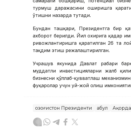
самарали бошқариш, потенциал бизне
турмуш даражасини оширишга қарати
ўтишни назарда тутади.
Бундан ташқари, Президентга бир қат
ахборот берилди. Йил охирига қадар и
ривожлантиришга қаратилган 26 та ло
тақдим этиш режалаштирилган.
Учрашув якунида Давлат раҳбари ба
муддатли инвестицияларни жалб қили
бизнесни қўллаб-қувватлаш механизмин
фуқаролар учун уй-жой олиш имкониятин
Қозоғистон Президенти
Қабул
Ақорда