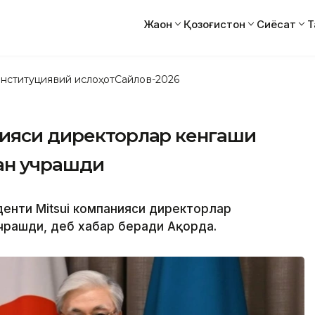
Жаҳон
Қозоғистон
Сиёсат
Т
нституциявий ислоҳот
Сайлов-2026
нияси директорлар кенгаши
лан учрашди
иденти Mitsui компанияси директорлар
учрашди, деб хабар беради Ақорда.