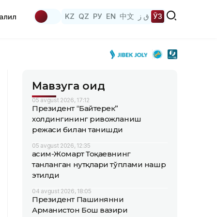
KZ
QZ
РУ
EN
中文
ق ز
ЎЗ
аҳлил
Мавзуга оид
05 avgust 2026, 17:12
Президент “Байтерек”
холдингининг ривожланиш
режаси билан танишди
05 avgust 2026, 12:35
Қасим-Жомарт Тоқаевнинг
танланган нутқлари тўплами нашр
этилди
04 avgust 2026, 18:05
Президент Пашинянни
Арманистон Бош вазири