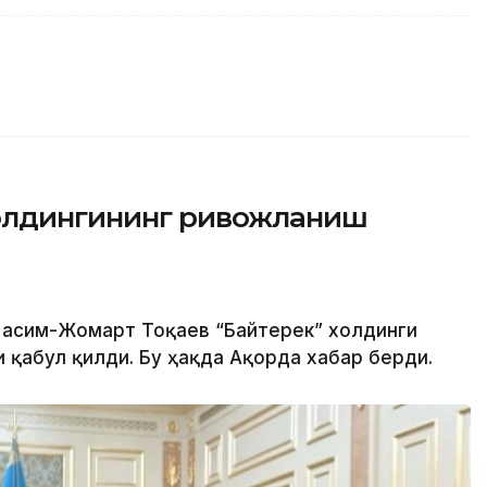
холдингининг ривожланиш
 Қасим-Жомарт Тоқаев “Байтерек” холдинги
 қабул қилди. Бу ҳақда Ақорда хабар берди.