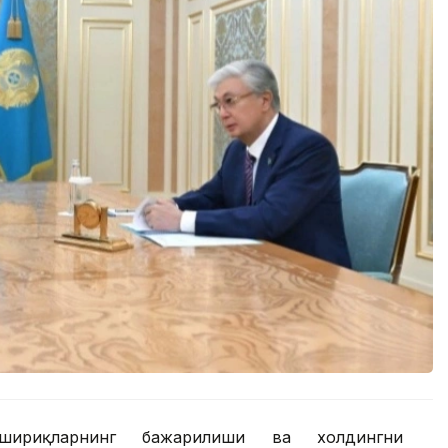
шириқларнинг бажарилиши ва холдингни