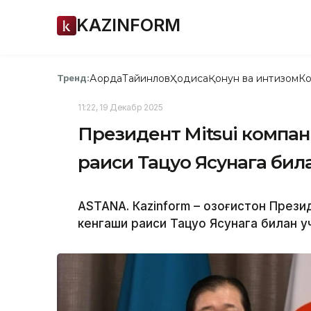
KAZINFORM
Ақорда
Тайинлов
Ҳодиса
Қонун ва интизом
Ко
Тренд:
11:22, 19 Декабр 2025
Президент Mitsui компа
раиси Тацуо Ясунага би
ASTANА. Кazinform – Қозоғистон През
кенгаши раиси Тацуо Ясунага билан 