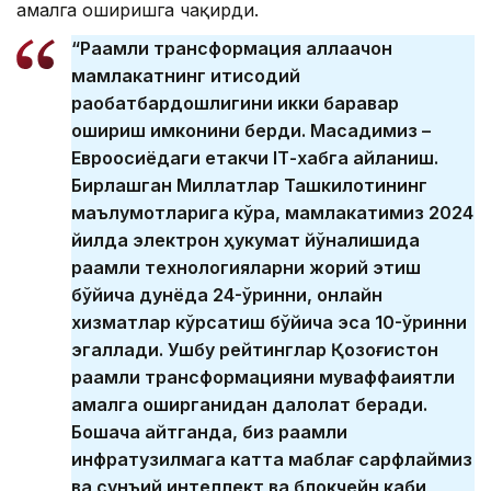
амалга оширишга чақирди.
“Рақамли трансформация аллақачон
мамлакатнинг иқтисодий
рақобатбардошлигини икки баравар
ошириш имконини берди. Мақсадимиз –
Евроосиёдаги етакчи IТ-хабга айланиш.
Бирлашган Миллатлар Ташкилотининг
маълумотларига кўра, мамлакатимиз 2024
йилда электрон ҳукумат йўналишида
рақамли технологияларни жорий этиш
бўйича дунёда 24-ўринни, онлайн
хизматлар кўрсатиш бўйича эса 10-ўринни
эгаллади. Ушбу рейтинглар Қозоғистон
рақамли трансформацияни муваффақиятли
амалга оширганидан далолат беради.
Бошқача айтганда, биз рақамли
инфратузилмага катта маблағ сарфлаймиз
ва сунъий интеллект ва блокчейн каби