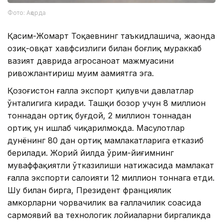
Фото: Ақорда
Қасим-Жомарт Тоқаевнинг таъкидлашича, жаҳонда
озиқ-овқат хавфсизлиги билан боғлиқ мураккаб
вазият даврида агросаноат мажмуасини
ривожлантириш муҳим аҳамиятга эга.
Қозоғистон ғалла экспорт қилувчи давлатлар
ўнталигига киради. Ташқи бозор учун 8 миллион
тоннадан ортиқ буғдой, 2 миллион тоннадан
ортиқ ун ишлаб чиқарилмоқда. Маҳсулотлар
дунёнинг 80 дан ортиқ мамлакатларига етказиб
берилади. Жорий йилда ўрим-йиғимнинг
муваффақиятли ўтказилиши натижасида мамлакат
ғалла экспорти салоҳияти 12 миллион тоннага етди.
Шу билан бирга, Президент франциялик
ҳамкорларни чорвачилик ва ғаллачилик соҳасида
сармоявий ва технологик лойиҳаларни биргаликда