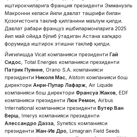
иштирокчиларига Франция президенти Эммануэль
Макронни келаси йили давлат ташрифи билан
Қозоғистонга таклиф қилганини маълум қилди.
Давлат раҳбари француз ишбилармонларига 2025
йил май ойида бўлиб ўтадиган Астана халқаро
форумида иштирок этишни таклиф қилди.
Йиғилишда Vicat компанияси президенти
Гай
Сидос
, Total Energies компанияси президенти
Патрик Пуянне
, Orano S.A. компанияси
президенти
Николя Мас
, Alstom компанияси бош
директори
Анри-Пупар Лафарж
, Air Liquide
компанияси бош директори
Франсуа Жаков
, EDF
компанияси президенти
Люк Ремон
, Airbus
International компанияси президенти
Вутер Ван
Верш
, Imerys компанияси президенти
Алессандро Дазза
, Synetics компанияси
президенти
Жан-Ив Дро
, Limagrain Field Seeds