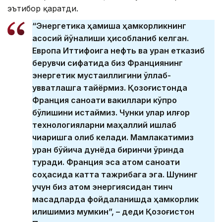
эътибор қаратди.
“Энергетика ҳамиша ҳамкорликнинг
асосий йўналиши ҳисобланиб келган.
Европа Иттифоқига нефть ва уран етказиб
берувчи сифатида биз Франциянинг
энергетик мустақиллигини қўллаб-
қувватлашга тайёрмиз. Қозоғистонда
Франция саноати вакиллари кўпроқ
бўлишини истаймиз. Чунки улар илғор
технологияларни маҳаллий ишлаб
чиқаришга олиб келади. Мамлакатимиз
уран бўйича дунёда биринчи ўринда
туради. Франция эса атом саноати
соҳасида катта тажрибага эга. Шунинг
учун биз атом энергиясидан тинч
мақсадларда фойдаланишда ҳамкорлик
қилишимиз мумкин”, – деди Қозоғистон