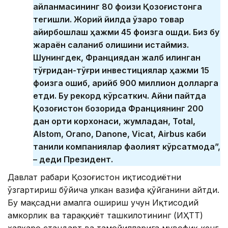
айланмасининг 80 фоизи Қозоғистонга
тегишли. Жорий йилда ўзаро товар
айирбошлаш ҳажми 45 фоизга ошди. Биз бу
жараён сақланиб қолишини истаймиз.
Шунингдек, Франциядан жалб қилинган
тўғридан-тўғри инвестициялар ҳажми 15
фоизга ошиб, қарийб 900 миллион долларга
етди. Бу рекорд кўрсаткич. Айни пайтда
Қозоғистон бозорида Франциянинг 200
дан ортиқ корхонаси, жумладан, Total,
Alstom, Orano, Danone, Vicat, Airbus каби
таниқли компаниялар фаолият кўрсатмоқда”,
– деди Президент.
Давлат раҳбари Қозоғистон иқтисодиётни
ўзгартириш бўйича улкан вазифа қўйганини айтди.
Бу мақсадни амалга ошириш учун Иқтисодий
ҳамкорлик ва тараққиёт ташкилотининг (ИҲТТ)