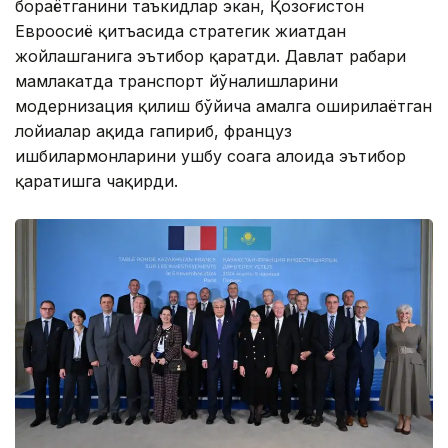
бораётганини таъкидлар экан, Қозоғистон
Евроосиё қитъасида стратегик жиҳатдан
жойлашганига эътибор қаратди. Давлат раҳбари
мамлакатда транспорт йўналишларини
модернизация қилиш бўйича амалга оширилаётган
лойиҳалар ҳақида гапириб, француз
ишбилармонларини ушбу соҳага алоҳида эътибор
қаратишга чақирди.