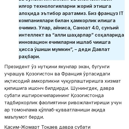
илғор технологияларни жорий этишга
алоҳида эътибор қаратамиз. Биз француз IТ
компаниялари билан ҳамкорлик қилишга
очиқмиз. Улар, айниқса, Саноат 4.0, сунъий
интеллект ва “ақлли шаҳарлар” соҳаларида
инновацион ечимларни ишлаб чиқишга
ҳисса қўшиши мумкин”, – деди Давлат
раҳбари.
Президент ўз нутқини якунлар экан, бугунги
учрашув Қозоғистон ва Франция ўртасидаги
иқтисодий ҳамкорликни чуқурлаштиришга хизмат
қилишига ишонч билдирди. Шунингдек, давра
суҳбати иштирокчиларининг Қозоғистонда
тадбиркорлик фаолиятини ривожлантириши учун
ҳар томонлама қўллаб-қувватланиши ҳақида
маълумот берди.
Қасим-Жомарт Тоқаев давра суҳбати