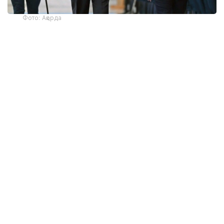
Фото: Ақорда
— Никол Пашинян илиқ сўзлар учун
миннатдорчилик билдирди ва Қозоғистон
Президенти ва халқига Қурултой
сайловларини муваффақиятли ўтказишни
тилади. Президент ва Бош вазир
Қозоғистон-Арманистон
муносабатларининг жадал
ривожланишидан мамнун эканликларини
таъкидладилар ва икки мамлакат
ўртасидаги кўп қиррали ҳамкорликни
чуқурлаштиришга тайёр эканликларини
тасдиқладилар. Бундан ташқари, илгари
эришилган келишувларнинг, жумладан,
ўтган йилнинг ноябрь ойида Арманистон