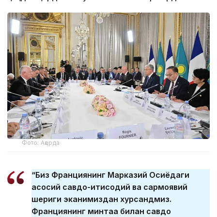
Фото: Ақорда
“Биз Франциянинг Марказий Осиёдаги
асосий савдо-иқтисодий ва сармоявий
шериги эканимиздан хурсандмиз.
Франциянинг минтақа билан савдо