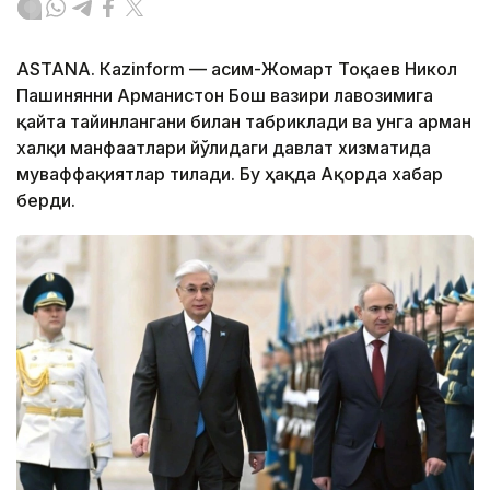
ASTANА. Кazinform — Қасим-Жомарт Тоқаев Никол
Пашинянни Арманистон Бош вазири лавозимига
қайта тайинлангани билан табриклади ва унга арман
халқи манфаатлари йўлидаги давлат хизматида
муваффақиятлар тилади. Бу ҳақда Ақорда хабар
берди.