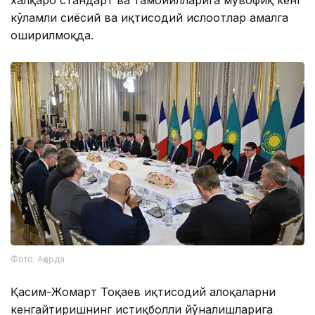
халқаро стандарт ва тамойилларига мувофиқ кенг
кўламли сиёсий ва иқтисодий ислоҳотлар амалга
оширилмоқда.
Фото: Ақорда
Қасим-Жомарт Тоқаев иқтисодий алоқаларни
кенгайтиришнинг истиқболли йўналишларига