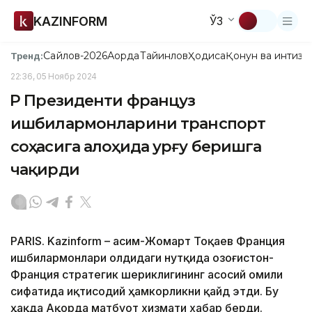
KAZINFORM
ЎЗ
Сайлов-2026
Ақорда
Тайинлов
Ҳодиса
Қонун ва интизо
Тренд:
22:36, 05 Ноябр 2024
ҚР Президенти француз
ишбилармонларини транспорт
соҳасига алоҳида урғу беришга
чақирди
PARIS. Kazinform – Қасим-Жомарт Тоқаев Франция
ишбилармонлари олдидаги нутқида Қозоғистон-
Франция стратегик шериклигининг асосий омили
сифатида иқтисодий ҳамкорликни қайд этди. Бу
ҳақда Ақорда матбуот хизмати хабар берди.