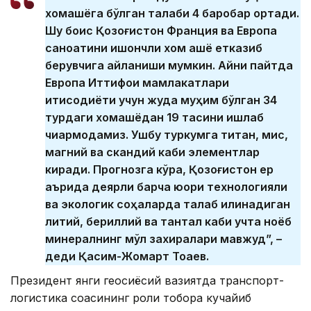
хомашёга бўлган талаби 4 баробар ортади.
Шу боис Қозоғистон Франция ва Европа
саноатини ишончли хом ашё етказиб
берувчига айланиши мумкин. Айни пайтда
Европа Иттифоқи мамлакатлари
иқтисодиёти учун жуда муҳим бўлган 34
турдаги хомашёдан 19 тасини ишлаб
чиқармоқдамиз. Ушбу туркумга титан, мис,
магний ва скандий каби элементлар
киради. Прогнозга кўра, Қозоғистон ер
қаърида деярли барча юқори технологияли
ва экологик соҳаларда талаб қилинадиган
литий, бериллий ва тантал каби учта ноёб
минералнинг мўл захиралари мавжуд”, –
деди Қасим-Жомарт Тоқаев.
Президент янги геосиёсий вазиятда транспорт-
логистика соҳасининг роли тобора кучайиб