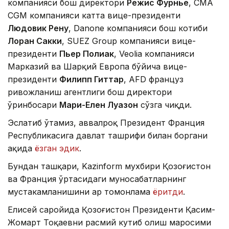
компанияси бош директори
Режис Фурнье
, CMA
CGM компанияси катта вице-президенти
Людовик Рену
, Danone компанияси бош котиби
Лоран Сакки
, SUEZ Group компанияси вице-
президенти
Пьер Полиак
, Veolia компанияси
Марказий ва Шарқий Европа бўйича вице-
президенти
Филипп Гиттар
, AFD француз
ривожланиш агентлиги бош директори
ўринбосари
Мари-Елен Луазон
сўзга чиқди.
Эслатиб ўтамиз, аввалроқ Президент Франция
Республикасига давлат ташрифи билан боргани
ҳақида
ёзган эдик
.
Бундан ташқари, Kazinform мухбири Қозоғистон
ва Франция ўртасидаги муносабатларнинг
мустаҳкамланишини ҳар томонлама
ёритди
.
Елисей саройида Қозоғистон Президенти Қасим-
Жомарт Тоқаевни расмий кутиб олиш маросими