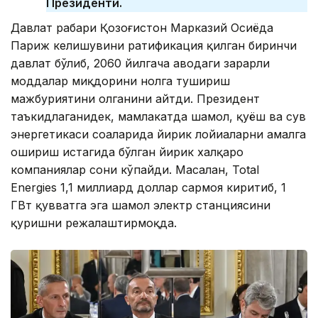
Президенти.
Давлат раҳбари Қозоғистон Марказий Осиёда
Париж келишувини ратификация қилган биринчи
давлат бўлиб, 2060 йилгача ҳаводаги зарарли
моддалар миқдорини нолга тушириш
мажбуриятини олганини айтди. Президент
таъкидлаганидек, мамлакатда шамол, қуёш ва сув
энергетикаси соҳаларида йирик лойиҳаларни амалга
ошириш истагида бўлган йирик халқаро
компаниялар сони кўпайди. Масалан, Total
Energies 1,1 миллиард доллар сармоя киритиб, 1
ГВт қувватга эга шамол электр станциясини
қуришни режалаштирмоқда.