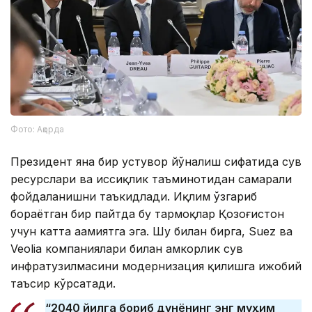
Фото: Ақорда
Президент яна бир устувор йўналиш сифатида сув
ресурслари ва иссиқлик таъминотидан самарали
фойдаланишни таъкидлади. Иқлим ўзгариб
бораётган бир пайтда бу тармоқлар Қозоғистон
учун катта аҳамиятга эга. Шу билан бирга, Suez ва
Veolia компаниялари билан ҳамкорлик сув
инфратузилмасини модернизация қилишга ижобий
таъсир кўрсатади.
“2040 йилга бориб дунёнинг энг муҳим