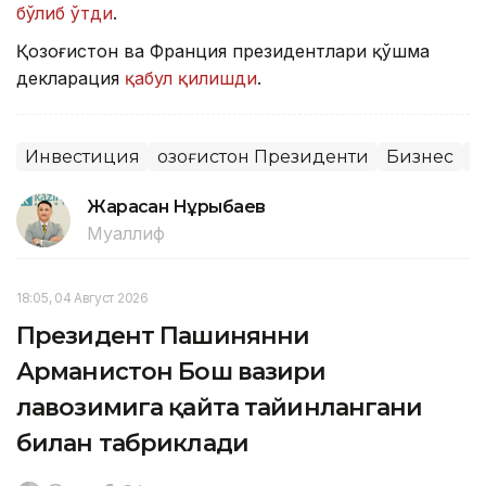
бўлиб ўтди
.
Қозоғистон ва Франция президентлари қўшма
декларация
қабул қилишди
.
Инвестиция
Қозоғистон Президенти
Бизнес
Қ
Жарасқан Нұрыбаев
Муаллиф
18:05, 04 Август 2026
Президент Пашинянни
Арманистон Бош вазири
лавозимига қайта тайинлангани
билан табриклади