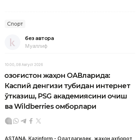
Спорт
без автора
Муаллиф
10:00, 08 Август 2026
Қозоғистон жаҳон ОАВларида:
Каспий денгизи тубидан интернет
ўтказиш, PSG академиясини очиш
ва Wildberries омборлари
ASTANА. Кazinform - Одатдагидек, жаҳон ахборот