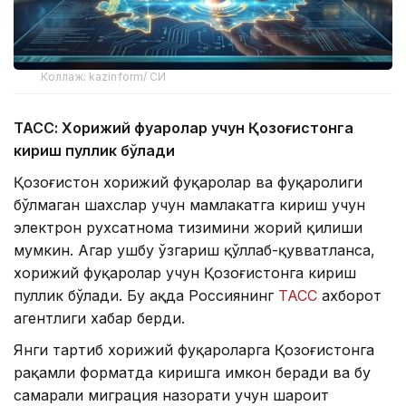
Коллаж: kazinform/ СИ
ТАСС: Хорижий фуқаролар учун Қозоғистонга
кириш пуллик бўлади
Қозоғистон хорижий фуқаролар ва фуқаролиги
бўлмаган шахслар учун мамлакатга кириш учун
электрон рухсатнома тизимини жорий қилиши
мумкин. Агар ушбу ўзгариш қўллаб-қувватланса,
хорижий фуқаролар учун Қозоғистонга кириш
пуллик бўлади. Бу ҳақда Россиянинг
ТАСС
ахборот
агентлиги хабар берди.
Янги тартиб хорижий фуқароларга Қозоғистонга
рақамли форматда киришга имкон беради ва бу
самарали миграция назорати учун шароит