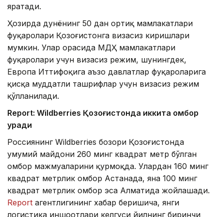
яратади.
Ҳозирда дунёнинг 50 дан ортиқ мамлакатлари
фуқаролари Қозоғистонга визасиз киришлари
мумкин. Улар орасида МДҲ мамлакатлари
фуқаролари учун визасиз режим, шунингдек,
Европа Иттифоқига аъзо давлатлар фуқароларига
қисқа муддатли ташрифлар учун визасиз режим
қўлланилади.
Report: Wildberries Қозоғистонда иккита омбор
қуради
Россиянинг Wildberries бозори Қозоғистонда
умумий майдони 260 минг квадрат метр бўлган
омбор мажмуаларини қурмоқда. Улардан 160 минг
квадрат метрлик омбор Астанада, яна 100 минг
квадрат метрлик омбор эса Алматида жойлашади.
Report
агентлигининг хабар беришича, янги
логистика иншоотлари келгуси йилнинг биринчи