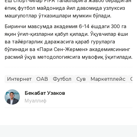
Ёш спортчилар FIFA талабларига жавоб берадиган
ёпиқ футбол майдонида йил давомида узлуксиз
машғулотлар ўтказишлари мумкин бўлади.
Биринчи мавсумда академия 6-14 ёшдаги 300 га
яқин ўғил-қизларни қабул қилади. Ўқувчилар ёши
ва тайёргарлик даражасига қараб гуруҳларга
бўлинади ва «Пари Сен-Жермен» академиясининг
расмий ўқув методологиясига мувофиқ ўқитилади.
Интернет
ОАВ
Футбол
Сув
Маркетплейс
Сп
Бекабат Узаков
Муаллиф