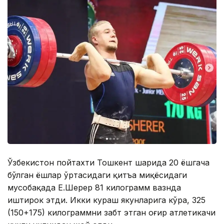
Ўзбекистон пойтахти Тошкент шаҳрида 20 ёшгача
бўлган ёшлар ўртасидаги қитъа миқёсидаги
мусобақада Е.Шерер 81 килограмм вазнда
иштирок этди. Икки кураш якунларига кўра, 325
(150+175) килограммни забт этган оғир атлетикачи