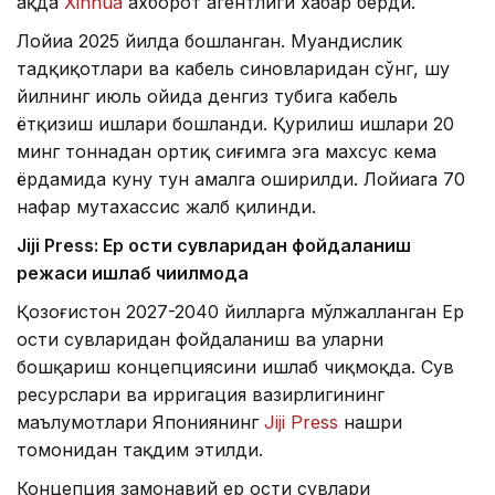
ҳақда
Xinhua
ахборот агентлиги хабар берди.
Лойиҳа 2025 йилда бошланган. Муҳандислик
тадқиқотлари ва кабель синовларидан сўнг, шу
йилнинг июль ойида денгиз тубига кабель
ётқизиш ишлари бошланди. Қурилиш ишлари 20
минг тоннадан ортиқ сиғимга эга махсус кема
ёрдамида куну тун амалга оширилди. Лойиҳага 70
нафар мутахассис жалб қилинди.
Jiji Press: Ер ости сувларидан фойдаланиш
режаси ишлаб чиқилмоқда
Қозоғистон 2027-2040 йилларга мўлжалланган Ер
ости сувларидан фойдаланиш ва уларни
бошқариш концепциясини ишлаб чиқмоқда. Сув
ресурслари ва ирригация вазирлигининг
маълумотлари Япониянинг
Jiji Press
нашри
томонидан тақдим этилди.
Концепция замонавий ер ости сувлари