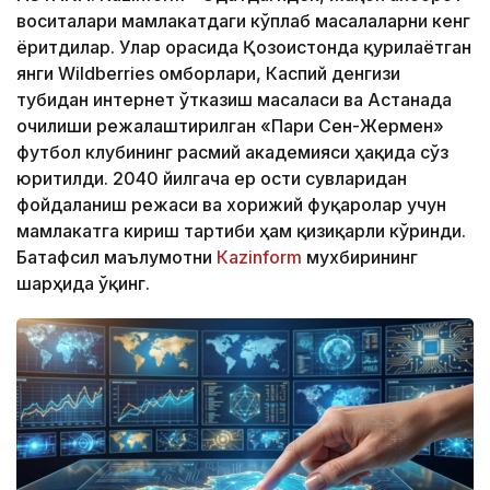
воситалари мамлакатдаги кўплаб масалаларни кенг
ёритдилар. Улар орасида Қозоғистонда қурилаётган
янги Wildberries омборлари, Каспий денгизи
тубидан интернет ўтказиш масаласи ва Астанада
очилиши режалаштирилган «Пари Сен-Жермен»
футбол клубининг расмий академияси ҳақида сўз
юритилди. 2040 йилгача ер ости сувларидан
фойдаланиш режаси ва хорижий фуқаролар учун
мамлакатга кириш тартиби ҳам қизиқарли кўринди.
Батафсил маълумотни
Кazinform
мухбирининг
шарҳида ўқинг.