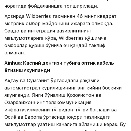
чорагида фойдаланишга топширилади.
Ҳозирда Wildberries тахминан 46 минг квадрат
метрлик омбор майдонини ижарага олмоқда.
Савдо ва интеграция вазирлигининг
маълумотларига кўра, Wildberries қўшимча
омборлар қуриш бўйича ҳеч қандай таклиф
олмаган.
Xinhuа: Каспий денгизи тубига оптик кабель
ётқизиш якунланди
Ақтау ва Сумгайит ўртасидаги рақамли
автомагистрал қурилишининг энг қийин босқичи
якунланди. Янги йўналиш Қозоғистон ва
Озарбайжоннинг телекоммуникация
инфратузилмасини тўғридан-тўғри боғлаши ва
Осиё ва Европа ўртасида юқори тезликдаги
маълумотлар узатиш каналига айланиши керак. Бу