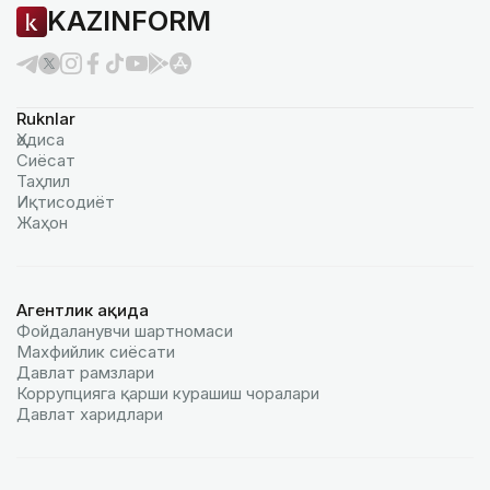
KAZINFORM
Ruknlar
Ҳодиса
Сиёсат
Таҳлил
Иқтисодиёт
Жаҳон
Агентлик ҳақида
Фойдаланувчи шартномаси
Махфийлик сиёсати
Давлат рамзлари
Коррупцияга қарши курашиш чоралари
Давлат харидлари