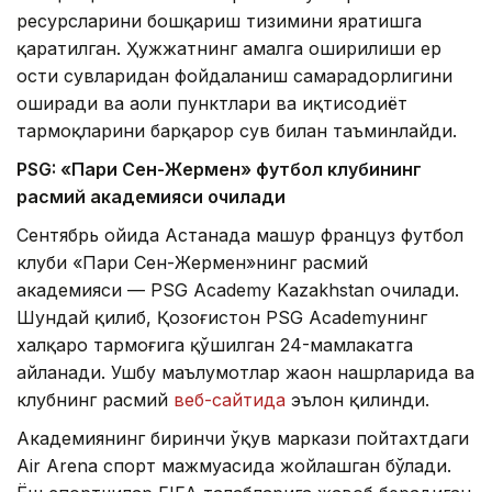
ресурсларини бошқариш тизимини яратишга
қаратилган. Ҳужжатнинг амалга оширилиши ер
ости сувларидан фойдаланиш самарадорлигини
оширади ва аҳоли пунктлари ва иқтисодиёт
тармоқларини барқарор сув билан таъминлайди.
PSG: «Пари Сен-Жермен» футбол клубининг
расмий академияси очилади
Сентябрь ойида Астанада машҳур француз футбол
клуби «Пари Сен-Жермен»нинг расмий
академияси — PSG Academy Kazakhstan очилади.
Шундай қилиб, Қозоғистон PSG Academyнинг
халқаро тармоғига қўшилган 24-мамлакатга
айланади. Ушбу маълумотлар жаҳон нашрларида ва
клубнинг расмий
веб-сайтида
эълон қилинди.
Академиянинг биринчи ўқув маркази пойтахтдаги
Air Arena спорт мажмуасида жойлашган бўлади.