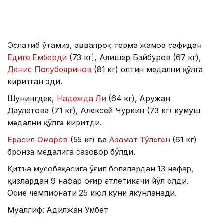
Эслатиб ўтамиз, аввалроқ терма жамоа сафидан
Едиге Емберди
(73 кг), Алишер Байбуров (67 кг),
Денис Полубояринов
(81 кг) олтин медални қўлга
киритган эди.
Шунингдек,
Надежда Ли
(64 кг), Аружан
Даулетова (71 кг), Алексей Чуркин (73 кг) кумуш
медални қўлга киритди.
Ерасил Омаров
(55 кг) ва
Азамат Тўлеген
(61 кг)
бронза медалига сазовор бўлди.
Қитъа мусобақасига ўғил болалардан 13 нафар,
қизлардан 9 нафар оғир атлетикачи йўл олди.
Осиё чемпионати 25 июл куни якунланади.
Муаллиф: Адилжан Умбет