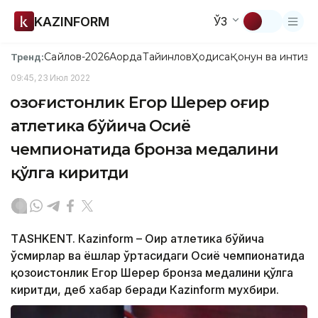
KAZINFORM
ЎЗ
Сайлов-2026
Ақорда
Тайинлов
Ҳодиса
Қонун ва интизо
Тренд:
09:45, 23 Июл 2022
Қозоғистонлик Егор Шерер оғир
атлетика бўйича Осиё
чемпионатида бронза медалини
қўлга киритди
ТASHKENT. Кazinform – Оғир атлетика бўйича
ўсмирлар ва ёшлар ўртасидаги Осиё чемпионатида
қозоғистонлик Егор Шерер бронза медалини қўлга
киритди, деб хабар беради Кazinform мухбири.