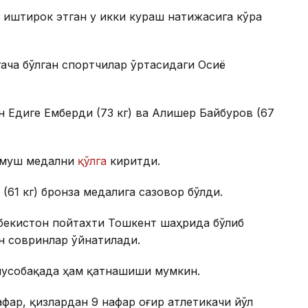
д иштирок этган у икки кураш натижасига кўра
гача бўлган спортчилар ўртасидаги Осиё
н Едиге Емберди (73 кг) ва Алишер Байбуров (67
кумуш медални
қўлга
киритди.
 (61 кг) бронза медалига сазовор бўлди.
збекистон пойтахти Тошкент шаҳрида бўлиб
ун совринлар ўйнатилади.
 мусобақада ҳам қатнашиши мумкин.
афар, қизлардан 9 нафар оғир атлетикачи йўл