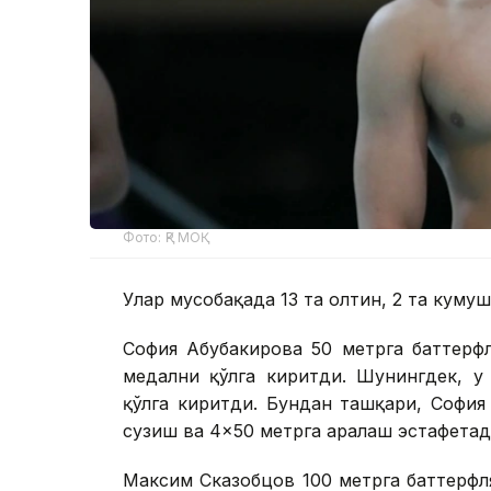
Фото: ҚР МОҚ
Улар мусобақада 13 та олтин, 2 та кумуш
София Абубакирова 50 метрга баттерф
медални қўлга киритди. Шунингдек, у
қўлга киритди. Бундан ташқари, София
сузиш ва 4×50 метрга аралаш эстафетад
Максим Сказобцов 100 метрга баттерфл