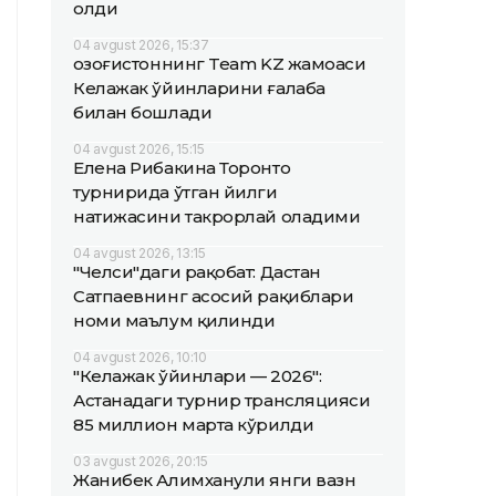
олди
04 avgust 2026, 15:37
Қозоғистоннинг Team KZ жамоаси
Келажак ўйинларини ғалаба
билан бошлади
04 avgust 2026, 15:15
Елена Рибакина Торонто
турнирида ўтган йилги
натижасини такрорлай оладими
04 avgust 2026, 13:15
"Челси"даги рақобат: Дастан
Сатпаевнинг асосий рақиблари
номи маълум қилинди
04 avgust 2026, 10:10
"Келажак ўйинлари — 2026":
Астанадаги турнир трансляцияси
85 миллион марта кўрилди
03 avgust 2026, 20:15
Жанибек Алимханули янги вазн