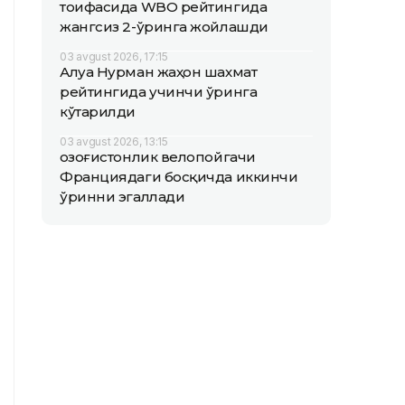
тоифасида WBO рейтингида
жангсиз 2-ўринга жойлашди
03 avgust 2026, 17:15
Алуа Нурман жаҳон шахмат
рейтингида учинчи ўринга
кўтарилди
03 avgust 2026, 13:15
Қозоғистонлик велопойгачи
Франциядаги босқичда иккинчи
ўринни эгаллади