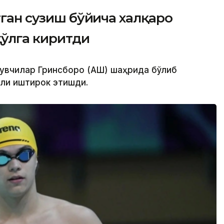
тган сузиш бўйича халқаро
қўлга киритди
зувчилар Гринсборо (АҚШ) шаҳрида бўлиб
ли иштирок этишди.