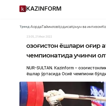
KAZINFORM
Ақорда
Тайинлов
Ҳодиса
Қонун ва интизом
Ко
Тренд:
23:05, 21 Июл 2022
Қозоғистон ёшлари оғир 
чемпионатида учинчи ол
NUR-SULTAN. Кazinform – Қозоғистонл
ёшлар ўртасида Осиё чемпиони бўлди