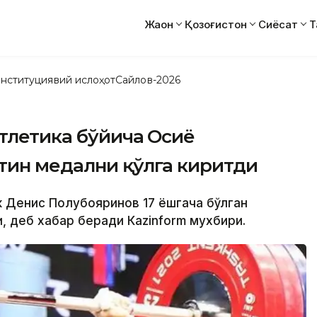
Жаҳон
Қозоғистон
Сиёсат
Т
нституциявий ислоҳот
Сайлов-2026
атлетика бўйича Осиё
тин медални қўлга киритди
ик Денис Полубояринов 17 ёшгача бўлган
, деб хабар беради Кazinform мухбири.