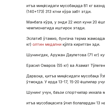
Қитъа миқёсидаги мусобақада 81 кг вазн
(140+173) 313 кгни кўра забт этди.
Манбага кўра, у энди 22 июл куни 20 ёш
чемпионатида иштирок этади.
Эслатиб ўтамиз, бунгача терма жамоада
кг)
олтин медални
қўлга киритган эди.
Шунингдек, Аружан Даулетова (71 кг) 
Ерасил Омаров (55 кг) ва Азамат Тўлеген
Дарвоқе, қитъа миқёсидаги мусобақа Ў
ўтмоқда. У ерда 13-17, 15-20 ёшлилар уч
Шунинг учун, баъзи спортчилар иккала
Қитъа мусобақасига ўғил болалардан 13 н