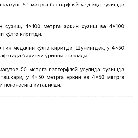
а кумуш, 50 метрга баттерфляй усулида сузишда
н сузиш, 4×100 метрга эркин сузиш ва 4×100
и қўлга киритди.
лтин медални қўлга киритди. Шунингдек, у 4×50
тафетада биринчи ўринни эгаллади.
мағулов 50 метрга баттерфляй усулида сузишда
 ташқари, у 4×50 метрга эркин ва 4×50 метрга
 поғонасига кўтарилди.