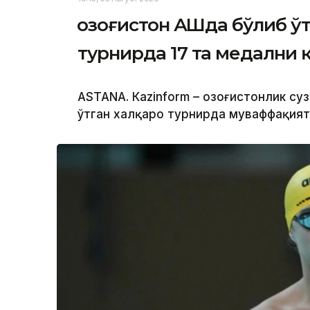
Қозоғистон АҚШда бўлиб ў
турнирда 17 та медални 
ASTANА. Кazinform – Қозоғистонлик су
ўтган халқаро турнирда муваффақият