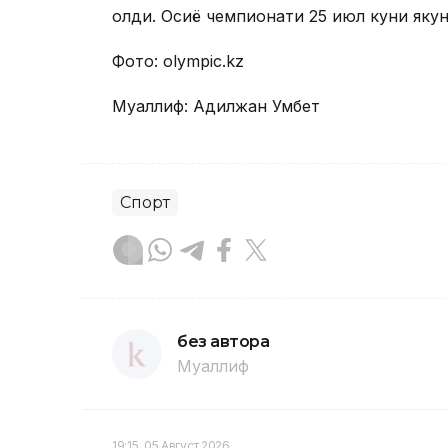
олди. Осиё чемпионати 25 июл куни яку
Фото: оlympic.kz
Муаллиф: Адилжан Умбет
Спорт
без автора
Муаллиф
19:15, 05 Август 2026