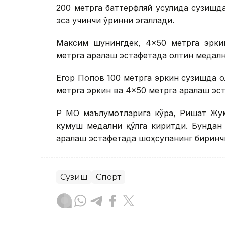
200 метрга баттерфляй усулида сузишд
эса учинчи ўринни эгаллади.
Максим шунингдек, 4×50 метрга эрки
метрга аралаш эстафетада олтин медалн
Егор Попов 100 метрга эркин сузишда о
метрга эркин ва 4×50 метрга аралаш эс
ҚР МОҚ маълумотларига кўра, Ришат Жу
кумуш медални қўлга киритди. Бундан
аралаш эстафетада шоҳсупанинг биринчи
Сузиш
Спорт