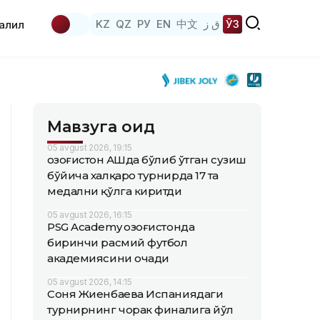
KZ
QZ
РУ
EN
中文
ق ز
ЎЗ
аҳлил
Мавзуга оид
05 avgust 2026, 19:15
Қозоғистон АҚШда бўлиб ўтган сузиш
бўйича халқаро турнирда 17 та
медални қўлга киритди
05 avgust 2026, 16:15
PSG Academy Қозоғистонда
биринчи расмий футбол
академиясини очади
05 avgust 2026, 14:15
Соня Жиенбаева Испаниядаги
турнирнинг чорак финалига йўл