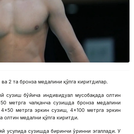
 ва 2 та бронза медалини қўлга киритдилар.
лй сузиш бўйича индивидуал мусобақада олтин
 50 метрга чалқанча сузишда бронза медалини
 4×50 метрга эркин сузиш, 4×100 метрга эркин
а олтин медални қўлга киритди.
яй усулида сузишда биринчи ўринни эгаллади. У