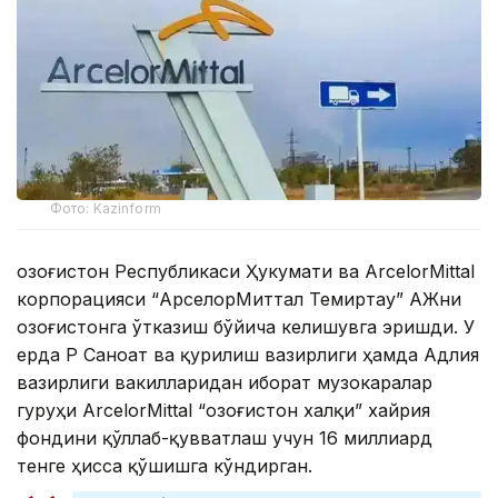
Фото: Kazinform
Қозоғистон Республикаси Ҳукумати ва ArcelorMittal
корпорацияси “АрcелорМиттал Темиртау” АЖни
Қозоғистонга ўтказиш бўйича келишувга эришди. У
ерда ҚР Саноат ва қурилиш вазирлиги ҳамда Адлия
вазирлиги вакилларидан иборат музокаралар
гуруҳи ArcelorMittal “Қозоғистон халқи” хайрия
фондини қўллаб-қувватлаш учун 16 миллиард
тенге ҳисса қўшишга кўндирган.