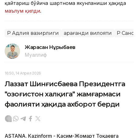
қайтариш бўйича шартнома якунланиши ҳақида
маълум қилди
.
ҚР Адлия вазирлиги
Қарағанди вилояти
ҚР Сано
Жарасқан Нұрыбаев
Муаллиф
16:50, 14 Апрел 2026
Лаззат Шинғисбаева Президентга
"Қозоғистон халқига" жамғармаси
фаолияти ҳақида ахборот берди
ASTANА. Кazinform - Қасим-Жомарт Тоқаевга