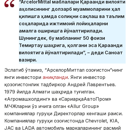
“ArcelorMittal маблағлари Қарағанди вилояти
аҳолисининг долзарб муаммоларини ҳал
қилишга ҳамда соғлиқни сақлаш ва таълим
соҳаларида ижтимоий лойиҳаларни
амалга оширишга йўналтирилади.
Шунингдек, бу маблағнинг 50 фоизи
Темиртау шаҳрига, қолгани эса Қарағанди
вилоятига йўналтирилади”, – деди Саноат
вазири.
Эслатиб ўтамиз, “АрcелорМиттал Қозоғистон”нинг
янги инвестори
аниқланди
. Янги инвестор
қозоғистонлик тадбиркор Андрей Лаврентьев.
1979 йилда Алмати шаҳрида туғилган.
«Агромашхолдинг» ва «СариарқаАвтоПром»
МЧЖларни ўз ичига олган «Allur Group»
компаниялар гуруҳи Директорлар кенгаши раиси.
Компаниялар гуруҳи Қозоғистонда Chevrolet, KIA,
JAC ва LADA автомобиль маркаларининг расмий