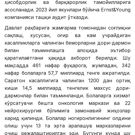
ҳисобдорлик ва барқарорлик тамойилларига
асосланади. 2023 йил якунлари бўйича Ernst&Young
компанияси ташқи аудит ўтказди.
Давлат раҳбарига жамғарма томонидан соғлиқни
сақлаш, хусусан, оғир ва кам учрайдиган
касалликларга чалинган беморларни дори-дармон
билан таъминлашга алоҳида эътибор
қаратилаётгани ҳақида ахборот берилди. Шу
мақсадда 461 нафар фуқарога, жумладан, 342
нафар болаларга 57,7 миллиард тенге ажратилди.
Саратон касаллигига чалинган 1200 дан ортиқ
киши 14,5 миллиард тенгелик махсус дори-
дармонлар билан таъминланди. Болаларга хизмат
кўрсатувчи бешта онкология маркази ва 22
нейрохирургия бўлимига замонавий жиҳозлар
харид қилинди. Болалар ногиронлигининг олдини
олиш учун 13 та эрта аралашув марказларини
очиш режалаштирилган эди. Бугунги кунда шу