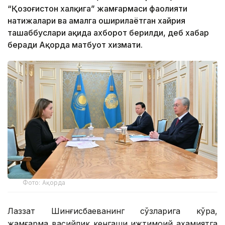
“Қозоғистон халқига” жамғармаси фаолияти
натижалари ва амалга оширилаётган хайрия
ташаббуслари ҳақида ахборот берилди, деб хабар
беради Ақорда матбуот хизмати.
Фото: Ақорда
Лаззат Шинғисбаеванинг сўзларига кўра,
жамғарма васийлик кенгаши ижтимоий аҳамиятга