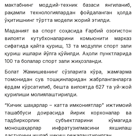
мактабнинг моддий-техник базаси янгиланиб,
рақамли технологиялардан фойдаланган ҳолда
ўқитишнинг тўртта модели жорий этилди.
Маданият ва спорт соҳасида Ғарбий Қозоғистон
вилояти кутубхоналарини комьюнити марказ
сифатида қайта қуриш, 13 та модулли спорт зали
қуриш ишлари йўлга қўйилди. Аҳоли пунктларида
100 та болалар спорт зали жиҳозланди.
Болат Жамишевнинг сўзларига кўра, жамғарма
томонидан сув тошқинларидан жабрланганларга
ёрдам кўрсатилиб, бешта вилоятда 627 та уй-жой
қурилиши молиялаштирилди.
“Кичик шаҳарлар – катта имкониятлар” ижтимоий
ташаббуси доирасида йирик корхоналар ва
тадбиркорлик субъектларини кўмагида
моношаҳарлар инфратузилмасини яхшилаш
дастурини ишлаб чиқиш режалаштирилган.