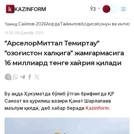
KAZINFORM
ЎЗ
Сайлов-2026
Ақорда
Тайинлов
Ҳодиса
Қонун ва интизо
Тренд:
13:26, 08 Декабр 2023
"АрcелорМиттал Темиртау"
"Қозоғистон халқига" жамғармасига
16 миллиард тенге хайрия қилади
Бу ҳақда Ҳукуматда бўлиб ўтган брифингда ҚР
Саноат ва қурилиш вазири Қанат Шарлапаев
маълум қилди, деб хабар беради
Каzinform
.