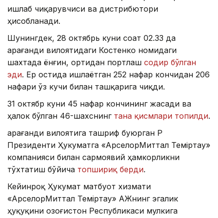
ишлаб чиқарувчиси ва дистрибютори
ҳисобланади.
Шунингдек, 28 октябрь куни соат 02.33 да
Қарағанди вилоятидаги Костенко номидаги
шахтада ёнғин, ортидан портлаш
содир бўлган
эди
. Ер остида ишлаётган 252 нафар кончидан 206
нафари ўз кучи билан ташқарига чиқди.
31 октябр куни 45 нафар кончининг жасади ва
ҳалок бўлган 46-шахснинг
тана қисмлари топилди
.
Қарағанди вилоятига ташриф буюрган ҚР
Президенти Ҳукуматга «АрселорМиттал Теміртау»
компанияси билан сармоявий ҳамкорликни
тўхтатиш бўйича
топшириқ берди
.
Кейинроқ Ҳукумат матбуот хизмати
«АрселорМиттал Теміртау» АЖнинг эгалик
ҳуқуқини Қозоғистон Республикаси мулкига