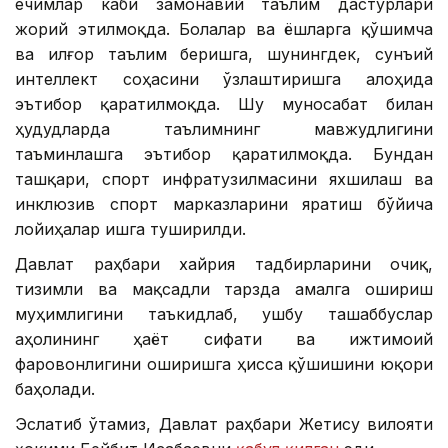
ечимлар каби замонавий таълим дастурлари
жорий этилмоқда. Болалар ва ёшларга қўшимча
ва илғор таълим беришга, шунингдек, сунъий
интеллект соҳасини ўзлаштиришга алоҳида
эътибор қаратилмоқда. Шу муносабат билан
ҳудудларда таълимнинг мавжудлигини
таъминлашга эътибор қаратилмоқда. Бундан
ташқари, спорт инфратузилмасини яхшилаш ва
инклюзив спорт марказларини яратиш бўйича
лойиҳалар ишга туширилди.
Давлат раҳбари хайрия тадбирларини очиқ,
тизимли ва мақсадли тарзда амалга ошириш
муҳимлигини таъкидлаб, ушбу ташаббуслар
аҳолининг ҳаёт сифати ва ижтимоий
фаровонлигини оширишга ҳисса қўшишини юқори
баҳолади.
Эслатиб ўтамиз, Давлат раҳбари Жетису вилояти