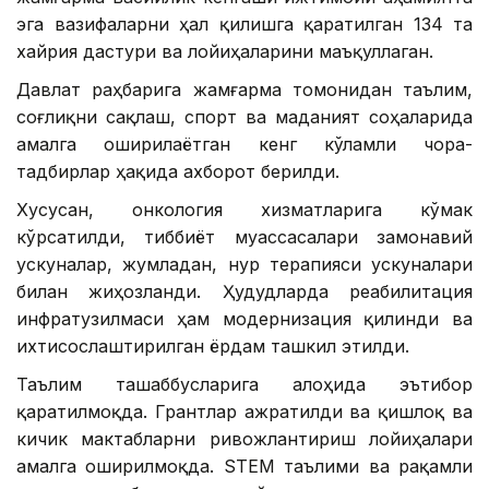
эга вазифаларни ҳал қилишга қаратилган 134 та
хайрия дастури ва лойиҳаларини маъқуллаган.
Давлат раҳбарига жамғарма томонидан таълим,
соғлиқни сақлаш, спорт ва маданият соҳаларида
амалга оширилаётган кенг кўламли чора-
тадбирлар ҳақида ахборот берилди.
Хусусан, онкология хизматларига кўмак
кўрсатилди, тиббиёт муассасалари замонавий
ускуналар, жумладан, нур терапияси ускуналари
билан жиҳозланди. Ҳудудларда реабилитация
инфратузилмаси ҳам модернизация қилинди ва
ихтисослаштирилган ёрдам ташкил этилди.
Таълим ташаббусларига алоҳида эътибор
қаратилмоқда. Грантлар ажратилди ва қишлоқ ва
кичик мактабларни ривожлантириш лойиҳалари
амалга оширилмоқда. STEM таълими ва рақамли