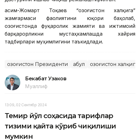
Қасим-Жомарт Тоқаев “Қозоғистон халқига”
жамғармаси фаолиятини юқори баҳолаб,
Қозоғистонда фуқаролик жамияти ва ижтимоий
барқарорликни мустаҳкамлашда хайрия
тадбирлари муҳимлигини таъкидлади.
Қозоғистон Президенти
Қабул
Қозоғистон халқига
Бекабат Узаков
Муаллиф
13:09, 02 Сентябр 2024
Темир йўл соҳасида тарифлар
тизими қайта кўриб чиқилиши
мумкин