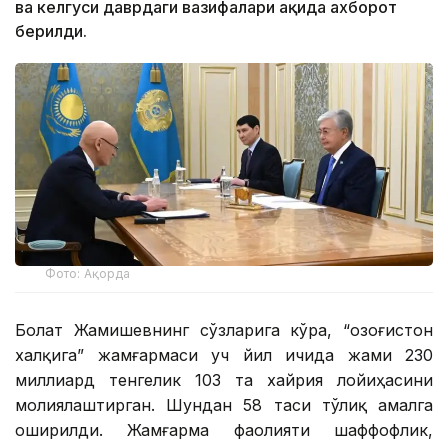
ва келгуси даврдаги вазифалари ҳақида ахборот
берилди.
Фото: Ақорда
Болат Жамишевнинг сўзларига кўра, “Қозоғистон
халқига” жамғармаси уч йил ичида жами 230
миллиард тенгелик 103 та хайрия лойиҳасини
молиялаштирган. Шундан 58 таси тўлиқ амалга
оширилди. Жамғарма фаолияти шаффофлик,