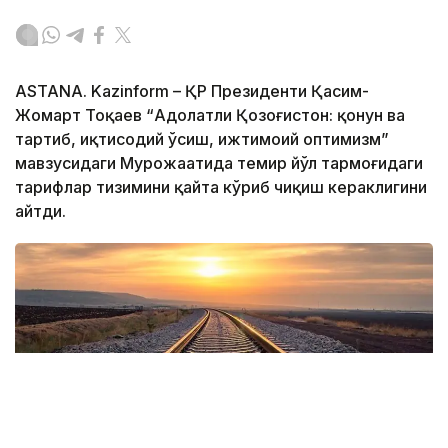
ASTANA. Kazinform – ҚР Президенти Қасим-
Жомарт Тоқаев “Адолатли Қозоғистон: қонун ва
тартиб, иқтисодий ўсиш, ижтимоий оптимизм”
мавзусидаги Мурожаатида темир йўл тармоғидаги
тарифлар тизимини қайта кўриб чиқиш кераклигини
айтди.