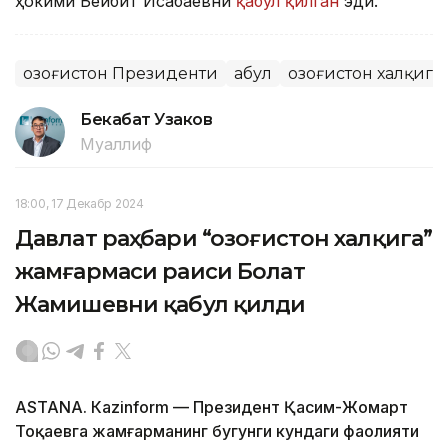
ҳокими Бейбит Исабаевни
қабул қилган
эди.
Қозоғистон Президенти
Қабул
Қозоғистон халқига
Бекабат Узаков
Муаллиф
18:00, 17 Декабр 2024
Давлат раҳбари “Қозоғистон халқига”
жамғармаси раиси Болат
Жамишевни қабул қилди
ASTANА. Кazinform — Президент Қасим-Жомарт
Тоқаевга жамғарманинг бугунги кундаги фаолияти