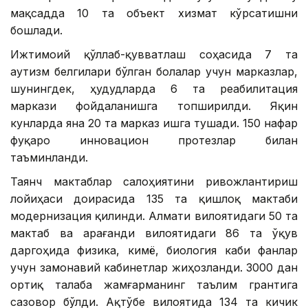
мақсадда 10 та объект хизмат кўрсатишни
бошлади.
Ижтимоий қўллаб-қувватлаш соҳасида 7 та
аутизм белгилари бўлган болалар учун марказлар,
шунингдек, ҳудудларда 6 та реабилитация
маркази фойдаланишга топширилди. Яқин
кунларда яна 20 та марказ ишга тушади. 150 нафар
фуқаро инновацион протезлар билан
таъминланди.
Таянч мактаблар салоҳиятини ривожлантириш
лойиҳаси доирасида 135 та қишлоқ мактаби
модернизация қилинди. Алмати вилоятидаги 50 та
мактаб ва Қарағанди вилоятидаги 86 та ўқув
даргоҳида физика, кимё, биология каби фанлар
учун замонавий кабинетлар жиҳозланди. 3000 дан
ортиқ талаба жамғарманинг таълим грантига
сазовор бўлди. Ақтўбе вилоятида 134 та кичик