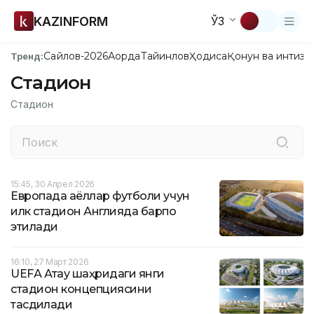
KAZINFORM
ЎЗ
Сайлов-2026
Ақорда
Тайинлов
Ҳодиса
Қонун ва интизо
Тренд:
Стадион
Стадион
15:45, 30 Апрел 2026
Европада аёллар футболи учун
илк стадион Англияда барпо
этилади
16:10, 27 Март 2026
UEFА Ақтау шаҳридаги янги
стадион концепциясини
тасдиқлади