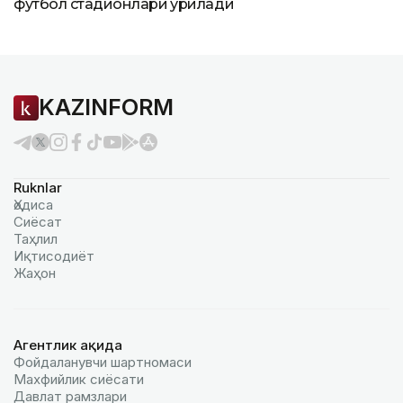
футбол стадионлари қурилади
KAZINFORM
Ruknlar
Ҳодиса
Сиёсат
Таҳлил
Иқтисодиёт
Жаҳон
Агентлик ҳақида
Фойдаланувчи шартномаси
Махфийлик сиёсати
Давлат рамзлари