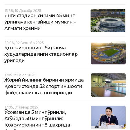
15:38, 10 Декабр 2025
Янги стадион сиғими 45 минг
ўрингача кенгайиши мумкин –
Алмати ҳокими
20:06, 02 Сентябр 2025
Қозоғистоннинг бир қанча
ҳудудларида янги стадионлар
қурилади
11:09, 23 Июл 2025
Жорий йилнинг биринчи ярмида
Қозоғистонда 32 спорт иншооти
фойдаланишга топширилди
17:35, 31 Январ 2025
Ўскеменда 5 минг ўринли,
Ақтўбеда 30 минг ўринли:
Қозоғистоннинг 8 шаҳрида