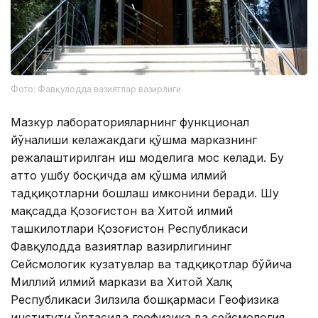
Фото: Фавқулодда вазиятлар вазирлиги
Мазкур лабораторияларнинг функционал
йўналиши келажакдаги қўшма марказнинг
режалаштирилган иш моделига мос келади. Бу
ҳатто ушбу босқичда ҳам қўшма илмий
тадқиқотларни бошлаш имконини беради. Шу
мақсадда Қозоғистон ва Хитой илмий
ташкилотлари Қозоғистон Республикаси
Фавқулодда вазиятлар вазирлигининг
Сейсмологик кузатувлар ва тадқиқотлар бўйича
Миллий илмий маркази ва Хитой Халқ
Республикаси Зилзила бошқармаси Геофизика
институти ўртасида геофизика ва сейсмология