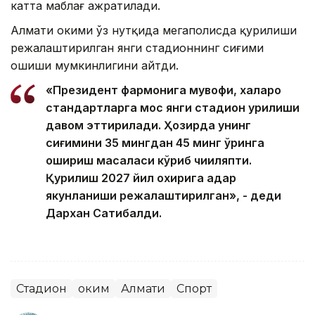
катта маблағ ажратилади.
Алмати ҳокими ўз нутқида мегаполисда қурилиши
режалаштирилган янги стадионнинг сиғими
ошиши мумкинлигини айтди.
«Президент фармонига мувофиқ, халқаро
стандартларга мос янги стадион қурилиши
давом эттирилади. Ҳозирда унинг
сиғимини 35 мингдан 45 минг ўринга
ошириш масаласи кўриб чиқиляпти.
Қурилиш 2027 йил охирига қадар
якунланиши режалаштирилган», - деди
Дархан Сатибалди.
Стадион
Ҳоким
Алмати
Спорт