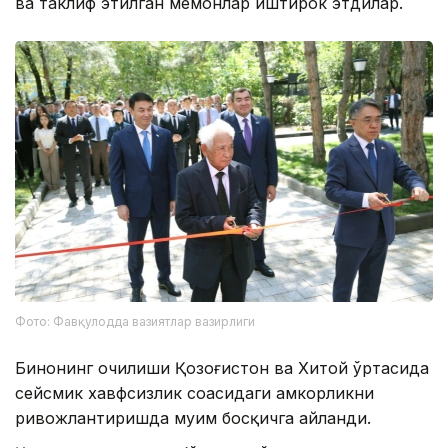
ва таклиф этилган меҳмонлар иштирок этдилар.
Фото: Фавқулодда вазиятлар вазирлиги
Бинонинг очилиши Қозоғистон ва Хитой ўртасида
сейсмик хавфсизлик соҳасидаги ҳамкорликни
ривожлантиришда муҳим босқичга айланди.