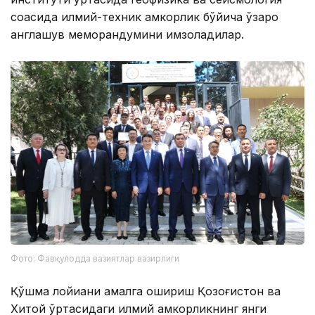
соҳасида илмий-техник ҳамкорлик бўйича ўзаро
англашув меморандумини имзоладилар.
Фото: Фавқулодда вазиятлар вазирлиги
Қўшма лойиҳани амалга ошириш Қозоғистон ва
Хитой ўртасидаги илмий ҳамкорликнинг янги