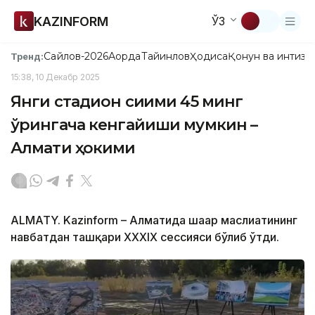
KAZINFORM
ЎЗ
Сайлов-2026
Ақорда
Тайинлов
Ҳодиса
Қонун ва интизо
Тренд:
15:38, 10 Декабр 2025
Янги стадион сиғими 45 минг
ўрингача кенгайиши мумкин –
Алмати ҳокими
ALMATY. Kazinform – Алматида шаҳар маслиҳатининг
навбатдан ташқари XXXIX сессияси бўлиб ўтди.