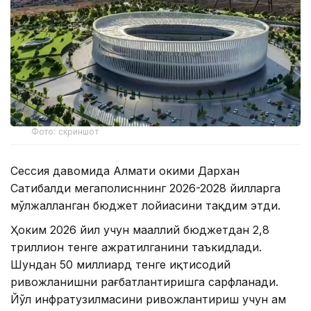
Фото: скриншот
Сессия давомида Алмати ҳокими Дархан
Сатибалди мегаполисннинг 2026-2028 йилларга
мўлжалланган бюджет лойиҳасини тақдим этди.
Ҳоким 2026 йил учун маҳаллий бюджетдан 2,8
триллион тенге ажратилганини таъкидлади.
Шундан 50 миллиард тенге иқтисодий
ривожланишни рағбатлантиришга сарфланади.
Йўл инфратузилмасини ривожлантириш учун ҳам