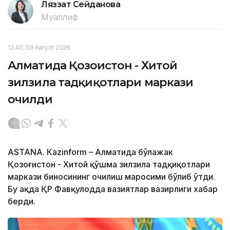
Ляззат Сейданова
Муаллиф
12:40, 09 Август 2026
Алматида Қозоғистон - Хитой
зилзила тадқиқотлари маркази
очилди
ASTANА. Кazinform – Алматида бўлажак
Қозоғистон - Хитой қўшма зилзила тадқиқотлари
маркази биносининг очилиш маросими бўлиб ўтди.
Бу ҳақда ҚР Фавқулодда вазиятлар вазирлиги хабар
берди.