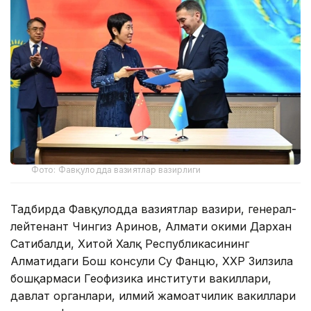
Фото: Фавқулодда вазиятлар вазирлиги
Тадбирда Фавқулодда вазиятлар вазири, генерал-
лейтенант Чингиз Аринов, Алмати ҳокими Дархан
Сатибалди, Хитой Халқ Республикасининг
Алматидаги Бош консули Су Фанцю, ХХР Зилзила
бошқармаси Геофизика институти вакиллари,
давлат органлари, илмий жамоатчилик вакиллари