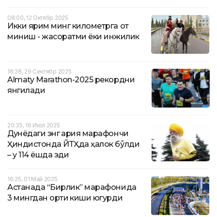
08:00, 12 Октябр 2025
Икки ярим минг километрга от
миниш - жасоратми ёки инжиқлик
16:28, 29 Сентябр 2025
Almaty Marathon-2025 рекордни
янгилади
20:35, 16 Июл 2025
Дунёдаги энг қария марафончи
Ҳиндистонда ЙТҲда ҳалок бўлди
– у 114 ёшда эди
16:25, 01 Май 2025
Астанада “Бирлик” марафонида
3 мингдан ортиқ киши югурди