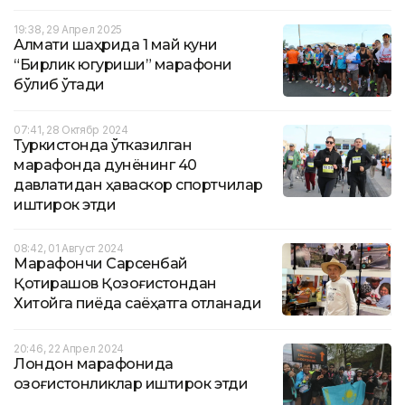
19:38, 29 Апрел 2025
Алмати шаҳрида 1 май куни
“Бирлик югуриши” марафони
бўлиб ўтади
07:41, 28 Октябр 2024
Туркистонда ўтказилган
марафонда дунёнинг 40
давлатидан ҳаваскор спортчилар
иштирок этди
08:42, 01 Август 2024
Марафончи Сарсенбай
Қотирашов Қозоғистондан
Хитойга пиёда саёҳатга отланади
20:46, 22 Апрел 2024
Лондон марафонида
қозоғистонликлар иштирок этди