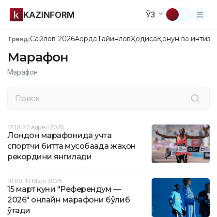
KAZINFORM
ЎЗ
Сайлов-2026
Ақорда
Тайинлов
Ҳодиса
Қонун ва интизо
Тренд:
Марафон
Марафон
12:10, 27 Апрел 2026
Лондон марафонида учта
спортчи битта мусобақада жаҳон
рекордини янгилади
10:00, 13 Март 2026
15 март куни "Референдум —
2026" онлайн марафони бўлиб
ўтади