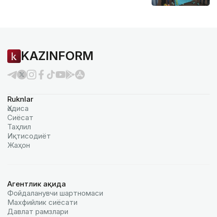
KAZINFORM
Ruknlar
Ҳодиса
Сиёсат
Таҳлил
Иқтисодиёт
Жаҳон
Агентлик ҳақида
Фойдаланувчи шартномаси
Махфийлик сиёсати
Давлат рамзлари