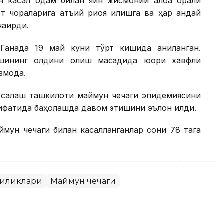
н касал одам билан яқин жисмоний алоқа орқали
 чораларига қатъий риоя қилишга ва ҳар қандай
ақирди.
анада 19 май куни тўрт кишида аниқланган.
шининг олдини олиш мақсадида юқори хавфли
моқда.
 сақлаш ташкилоти маймун чечаги эпидемиясини
 сифатида баҳолашда давом этишини эълон қилди.
ймун чечаги билан касалланганлар сони 78 тага
гиликлари
Маймун чечаги