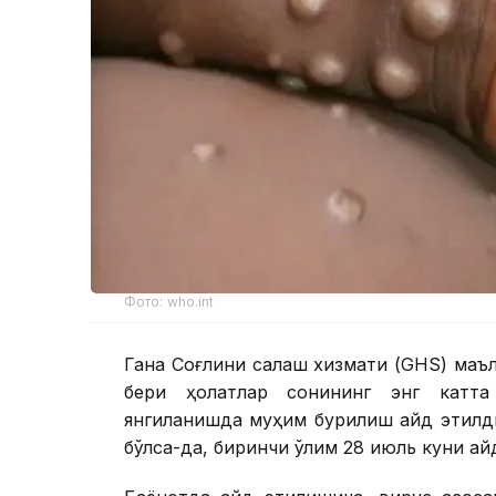
Фото: who.int
Гана Соғлиқни сақлаш хизмати (GHS) маъ
бери ҳолатлар сонининг энг катта
янгиланишда муҳим бурилиш қайд этилди
бўлса-да, биринчи ўлим 28 июль куни қай