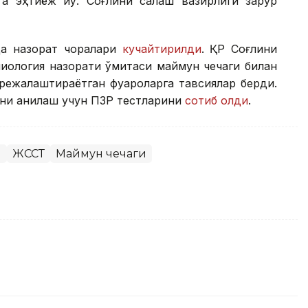
а эҳтиёж йўқ. Соғлиқни сақлаш вазирлиги зарур
да назорат чоралари
кучайтирилди
. ҚР Соғлиқни
иология назорати қўмитаси маймун чечаги билан
 режалаштираётган фуқароларга тавсиялар берди.
ини аниқлаш учун ПЗР тестларини
сотиб олди
.
и
ЖССТ
Маймун чечаги