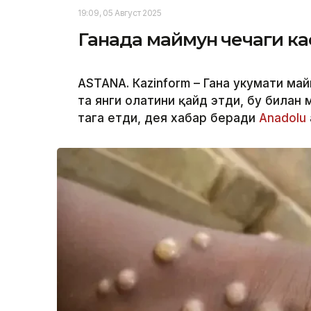
19:09, 05 Август 2025
Ганада маймун чечаги ка
ASTANА. Кazinform – Гана ҳукумати ма
та янги ҳолатини қайд этди, бу билан
тага етди, дея хабар беради
Аnadolu