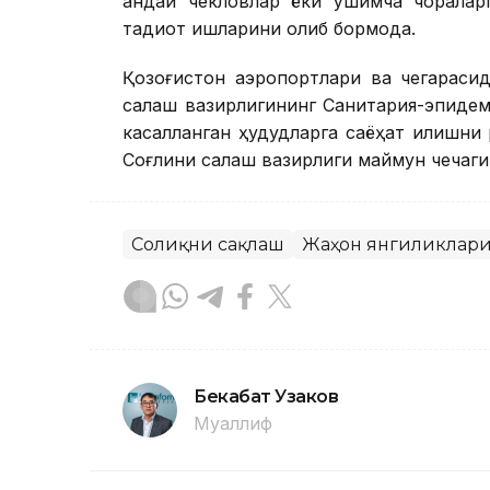
қандай чекловлар ёки қўшимча чораларг
тадқиқот ишларини олиб бормоқда.
Қозоғистон аэропортлари ва чегараси
сақлаш вазирлигининг Санитария-эпидем
касалланган ҳудудларга саёҳат қилишни
Соғлиқни сақлаш вазирлиги маймун чечаг
Соғлиқни сақлаш
Жаҳон янгиликлар
Бекабат Узаков
Муаллиф