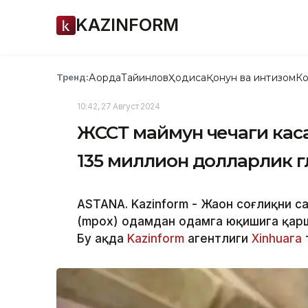
KAZINFORM
Ақорда
Тайинлов
Ҳодиса
Қонун ва интизом
Ко
Тренд:
10:42, 27 Август 2024
ЖССТ маймун чечаги кас
135 миллион долларлик 
ASTANA. Kazinform - Жаҳон соғлиқни 
(mpox) одамдан одамга юқишига қарш
Бу ҳақда
Kazinform
агентлиги
Xinhuaга