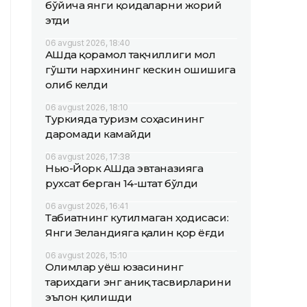
бўйича янги қоидаларни жорий
этди
06 avgust 2026, 18:40
АҚШда қорамол тақчиллиги мол
гўшти нархининг кескин ошишига
олиб келди
06 avgust 2026, 18:10
Туркияда туризм соҳасининг
даромади камайди
06 avgust 2026, 17:38
Нью-Йорк АҚШда эвтаназияга
рухсат берган 14-штат бўлди
06 avgust 2026, 16:41
Табиатнинг кутилмаган ҳодисаси:
Янги Зеландияга қалин қор ёғди
06 avgust 2026, 15:10
Олимлар Қуёш юзасининг
тарихдаги энг аниқ тасвирларини
эълон қилишди