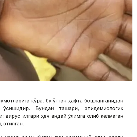
лумотларига кўра, бу ўтган ҳафта бошланганидан
 ўсишидир. Бундан ташқари, эпидемиологик
: вирус илгари ҳеч қандай ўлимга олиб келмаган
д этилган.