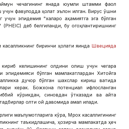
аймун чечагининг янада юқумли штамми фаол
ш учун фавқулодда ҳолат эълон қилган. Вирус қўшни
г учун эпидемия "халқаро аҳамиятга эга бўлган
" (PHEIC) деб белгиланди, бу огоҳлантиришнинг
и касалликнинг биринчи ҳолати яқинда
Швецияда
 кириб келишининг олдини олиш учун чегара
и эпидемияси бўлган мамлакатлардан Хитойга
алликка дучор бўлган шахслар кириш вақтида
лари керак. Божхона потенциал ифлосланган
ббий кўрикдан, синовдан ўтказади ва қайта
-тадбирлар олти ой давомида амал қилади.
ирлиги маълумотларига кўра, Mpox касаллигининг
рликнинг таъкидлашича, ҳозирча мамлакатда ҳеч