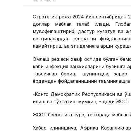
Фото: who.int
Стратегик режа 2024 йил сентябридан 2
доллар маблағ талаб қилади. Глоба
мувофиқлаштириб, дастур кузатув ва ж
вакциналардан адолатли фойдаланиш
камайтириш ва эпидемияга қарши кураши
Эмлаш режаси хавф остида бўлган бемо
каби инфекция занжирларини бузишга қар
тавсиялар бериш, шунингдек, зарар 
ёрдамдан фойдаланишини таъминлашга қ
-Конго Демократик Республикаси ва қў
қилиш ва тўхтатиш мумкин, - деди ЖССТ
ЖССТ баёнотига кўра, тез орада маблағ
Хабар қилинишича, Африка Касалликла