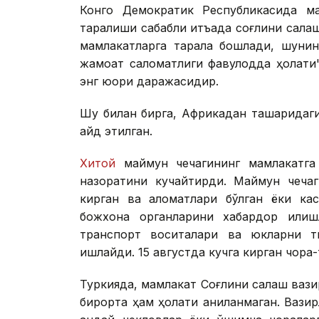
Конго Демократик Республикасида м
тарқалиши сабабли қитъада соғлиқни сақла
мамлакатларга тарқала бошлади, шунин
жамоат саломатлиги фавқулодда ҳолати
энг юқори даражасидир.
Шу билан бирга, Африкадан ташқаридаг
қайд этилган.
Хитой
маймун чечагининг мамлакатга
назоратини кучайтирди. Маймун чечаг
кирган ва аломатлари бўлган ёки кас
божхона органларини хабардор қилиш
транспорт воситалари ва юкларни ти
ишлайди. 15 августда кучга кирган чора
Туркияда, мамлакат Соғлиқни сақлаш ваз
бирорта ҳам ҳолати аниқланмаган. Вази