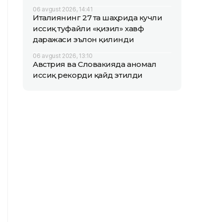
06 avgust 2026, 14:41
Италиянинг 27 та шаҳрида кучли
иссиқ туфайли «қизил» хавф
даражаси эълон қилинди
06 avgust 2026, 13:10
Австрия ва Словакияда аномал
иссиқ рекорди қайд этилди