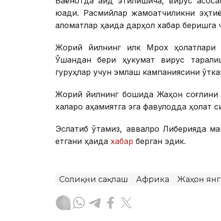
Баёнотда қайд этилишича, вирус асоса
юқади. Расмийлар жамоатчиликни эҳтиёт
аломатлар ҳақида дарҳол хабар беришга ч
Жорий йилнинг илк Мрох ҳолатлари Г
Ўшандан бери ҳукумат вирус тарқали
гуруҳлар учун эмлаш кампаниясини ўтказ
Жорий йилнинг бошида Жаҳон соғлиқни
халқаро аҳамиятга эга фавқулодда ҳолат
Эслатиб ўтамиз, аввалроқ Либерияда ма
етгани ҳақида
хабар
берган эдик.
Соғлиқни сақлаш
Африка
Жаҳон ян