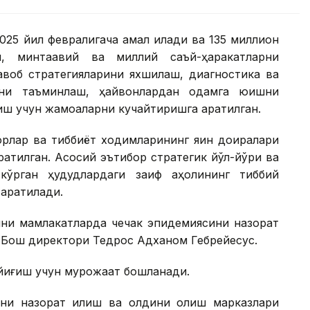
025 йил февралигача амал қилади ва 135 миллион
л, минтақавий ва миллий саъй-ҳаракатларни
авоб стратегияларини яхшилаш, диагностика ва
ни таъминлаш, ҳайвонлардан одамга юқишни
ш учун жамоаларни кучайтиришга қаратилган.
рлар ва тиббиёт ходимларининг яқин доиралари
атилган. Асосий эътибор стратегик йўл-йўриқ ва
кўрган ҳудудлардаги заиф аҳолининг тиббий
аратилади.
шни мамлакатларда чечак эпидемиясини назорат
 Бош директори Тедрос Адханом Гебрейесус.
 йиғиш учун мурожаат бошланади.
рни назорат қилиш ва олдини олиш марказлари