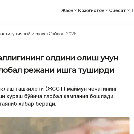
Жаҳон
Қозоғистон
Сиёсат
Т
нституциявий ислоҳот
Сайлов-2026
аллигининг олдини олиш учун
глобал режани ишга туширди
сақлаш ташкилоти (ЖССТ) маймун чечагининг
и кураш бўйича глобал кампания бошлади.
таяниб хабар беради.