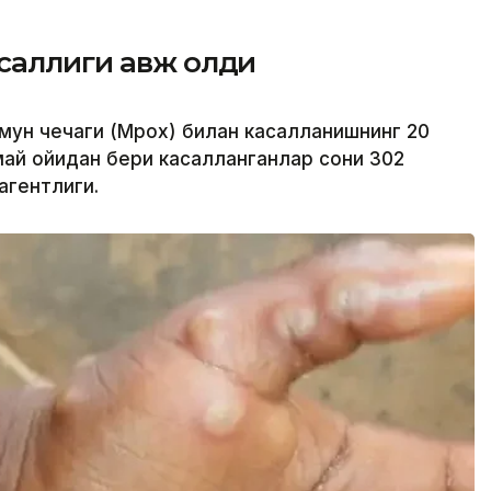
саллиги авж олди
ймун чечаги (Мpох) билан касалланишнинг 20
 май ойидан бери касалланганлар сони 302
агентлиги.