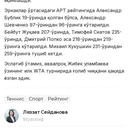
яқинлашди.
Эркаклар ўртасидаги APT рейтингида Александр
Бублик 19-ўринда қолган бўлса, Александр
Шевченко 97-ўриндан 96-ўринга кўтарилди.
Бейбут Жуқаев 207-ўринда, Тимофей Скатов 235-
ўринда, Дмитрий Попко эса 218-ўриндан 219-
ўринга кўтарилди. Михаил Кукушкин 231-ўриндан
259-ўринга тушиб кетди.
Эслатиб ўтамиз, аввалроқ Жибек Қуламбаева
ўзининг илк WТА турнирида ғолиб чиққани ҳақида
ёзган эдик.
Теннис
Спорт
Рейтинг
Ляззат Сейданова
Муаллиф