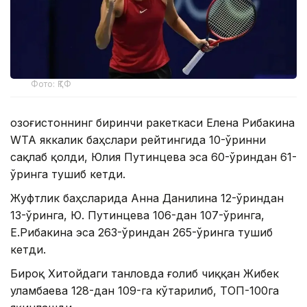
Фото: ҚТФ
Қозоғистоннинг биринчи ракеткаси Елена Рибакина
WТА яккалик баҳслари рейтингида 10-ўринни
сақлаб қолди, Юлия Путинцева эса 60-ўриндан 61-
ўринга тушиб кетди.
Жуфтлик баҳсларида Анна Данилина 12-ўриндан
13-ўринга, Ю. Путинцева 106-дан 107-ўринга,
Е.Рибакина эса 263-ўриндан 265-ўринга тушиб
кетди.
Бироқ Хитойдаги танловда ғолиб чиққан Жибек
Қуламбаева 128-дан 109-га кўтарилиб, ТОП-100га