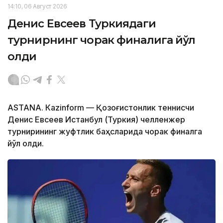
14:10, 06 Август 2026
Денис Евсеев Туркиядаги
турнирнинг чорак финалига йўл
олди
ASTANА. Кazinform — Қозоғистонлик теннисчи
Денис Евсеев Истанбул (Туркия) челленжер
турнирининг жуфтлик баҳсларида чорак финалга
йўл олди.