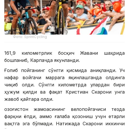
Фото: SprintCycling
161,9 километрлик босқич Жавани шаҳрида
бошланиб, Карпачда якунланди.
Ғолиб пойганинг сўнгги қисмида аниқланди. Уч
нафар войгачи маррага яқинлашганда олдинга
чиқиб олди. Сўнгги километрда улардан бири
ҳужум қилди ва фақат Кристиан Скарони унга
жавоб қайтара олди.
Қозоғистон жамоасининг велопойгачиси тезда
фарқни ёпди, аммо ғалаба қозониш учун етарли
вақтга эга бўлмади. Натижада Скарони иккинчи