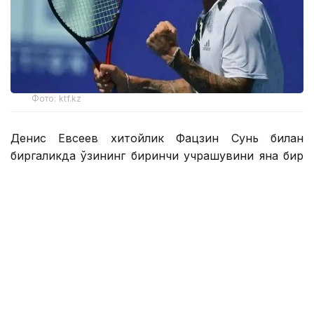
Фото: ktf.kz
Денис Евсеев хитойлик Фацзин Сунь билан
биргаликда ўзининг биринчи учрашувини яна бир
қозоғистонлик Григорий Ломакин — америкалик
Колин Синклерга қарши ўтказди.
1 соатдан сал кўпроқ давом этган ўйин Қозоғистон-
Хитой жуфтлигининг 6:2, 6:4 ҳисобида ғалабаси
билан якунланди.
Денис Евсеев — Фацзин Сунь ярим финалга чиқиш
учун беларуслик Сергей Бетов — россиялик Илья
Симакин ёки япониялик Юсуке Кусухара —