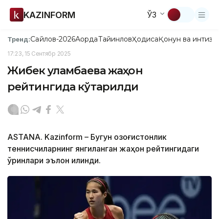
KAZINFORM
ЎЗ
Сайлов-2026
Ақорда
Тайинлов
Ҳодиса
Қонун ва интизо
Тренд:
17:23, 15 Сентябр 2025
Жибек Қуламбаева жаҳон
рейтингида кўтарилди
ASTANA. Kazinform – Бугун қозоғистонлик
теннисчиларнинг янгиланган жаҳон рейтингидаги
ўринлари эълон қилинди.