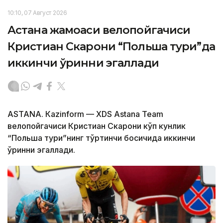
10:10, 07 Август 2026
Астана жамоаси велопойгачиси
Кристиан Скарони “Польша тури”да
иккинчи ўринни эгаллади
ASTANА. Кazinform — XDS Astana Team
велопойгачиси Кристиан Скарони кўп кунлик
“Польша тури”нинг тўртинчи босқичида иккинчи
ўринни эгаллади.