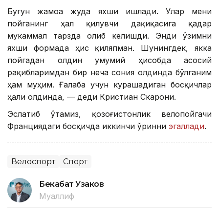
Бугун жамоа жуда яхши ишлади. Улар мени
пойганинг ҳал қилувчи дақиқасига қадар
мукаммал тарзда олиб келишди. Энди ўзимни
яхши формада ҳис қиляпман. Шунингдек, якка
пойгадан олдин умумий ҳисобда асосий
рақибларимдан бир неча сония олдинда бўлганим
ҳам муҳим. Ғалаба учун курашадиган босқичлар
ҳали олдинда, — деди Кристиан Скарони.
Эслатиб ўтамиз, қозоғистонлик велопойгачи
Франциядаги босқичда иккинчи ўринни
эгаллади
.
Велоспорт
Спорт
Бекабат Узаков
Муаллиф