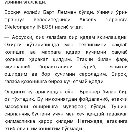
ўринни эгаллади.
Босқич ғолиби Барт Леммен бўлди. Учинчи ўрин
француз велосипедчиси Аксель Лоренсга
(Netcompany INEOS) насиб этди.
— Афсуски, биз ғалабага бир қадам яқинлашдик.
Охирги кўтарилишда мен тезлигимни сақлаб
қолишга ва маррага қадар кучимни сақлаб
қолишга ҳаракат қилдим. Етакчи билан фарқ
яқинлашиб бораётганини кўриб, тезликни
оширдим ва бор кучимни сарфладим. Бироқ,
ғалаба қозонишга бироз куч етмай қолди.
Олдинги кўтарилишдан сўнг, Бреннер билан бир
оз тўхтадик. Бу имкониятдан фойдаланиб, етакчи
масофани оширишга муваффақ бўлди. Тушиш
сирпанчиқ бўлгани учун мен ҳеч қандай таваккал
қилмасликка қарор қилдим. Натижада, етакчига
етиб олиш имкониятим бўлмади.