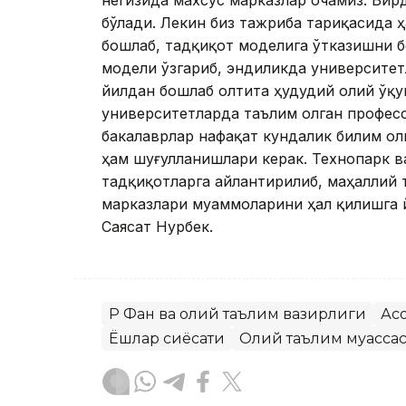
негизида махсус марказлар очамиз. Бир
бўлади. Лекин биз тажриба тариқасида 
бошлаб, тадқиқот моделига ўтказишни б
модели ўзгариб, эндиликда университет
йилдан бошлаб олтита ҳудудий олий ўқу
университетларда таълим олган професс
бакалаврлар нафақат кундалик билим о
ҳам шуғулланишлари керак. Технопарк в
тадқиқотларга айлантирилиб, маҳаллий
марказлари муаммоларини ҳал қилишга 
Саясат Нурбек.
ҚР Фан ва олий таълим вазирлиги
Ас
Ёшлар сиёсати
Олий таълим муасса