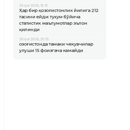
29 iyul 2026, 15:15
Ҳар бир қозоғистонлик йилига 212
тасини ейди: тухум бўйича
статистик маълумотлар эълон
қилинди
28 iyul 2026, 20:15
Қозоғистонда тамаки чекувчилар
улуши 15 фоизгача камайди