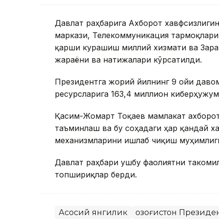
Давлат раҳбарига Ахборот хавфсизлиг
маркази, Телекоммуникация тармоқлари
қарши курашиш миллий хизмати ва Зара
жараёни ва натижалари кўрсатилди.
Президентга жорий йилнинг 9 ойи даво
ресурсларига 163,4 миллион киберҳужум
Қасим-Жомарт Тоқаев мамлакат ахборо
таъминлаш ва бу соҳадаги ҳар қандай 
механизмларини ишлаб чиқиш муҳимлиг
Давлат раҳбари ушбу фаолиятни такоми
топшириқлар берди.
Асосий янгилик
Қозоғистон Президе