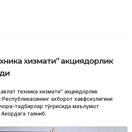
ехника хизмати” акциядорлик
рди
авлат техника хизмати” акциядорлик
н Республикасининг ахборот хавфсизлигини
 чора-тадбирлар тўғрисида маълумот
 Акордага таяниб.