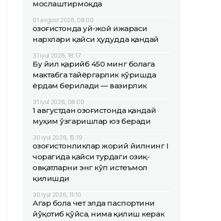
мослаштирмоқда
01 avgust 2026, 08:00
Қозоғистонда уй-жой ижараси
нархлари қайси ҳудудда қандай
31 iyul 2026, 18:17
Бу йил қарийб 450 минг болага
мактабга тайёргарлик кўришда
ёрдам берилади — вазирлик
31 iyul 2026, 08:00
1 августдан Қозоғистонда қандай
муҳим ўзгаришлар юз беради
30 iyul 2026, 15:19
Қозоғистонликлар жорий йилнинг I
чорагида қайси турдаги озиқ-
овқатларни энг кўп истеъмол
қилишди
30 iyul 2026, 11:10
Агар бола чет элда паспортини
йўқотиб қўйса, нима қилиш керак