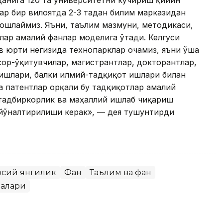
данига 120 та университетни кўчириш қийин
ҳар бир вилоятда 2-3 тадан билим марказидан
ошлаймиз. Яъни, таълим мазмуни, методикаси,
лар амалий фанлар моделига ўтади. Келгуси
в юрти негизида технопарклар очамиз, яъни ўша
ор-ўқитувчилар, магистрантлар, докторантлар,
лишлари, балки илмий-тадқиқот ишлари билан
а патентлар орқали бу тадқиқотлар амалий
 тадбиркорлик ва маҳаллий ишлаб чиқариш
йўналтирилиши керак», — дея тушунтирди
осий янгилик
Фан
Таълим ва фан
салари