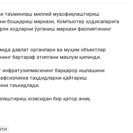
ини таъминлаш миллий мувофиқлаштириш
ни бошқариш маркази, Компьютер ҳодисаларига
рли кодларни ўрганиш маркази фаолиятининг
мида давлат органлари ва муҳим объектлар
нинг бартараф этилгани маълум қилинди.
т инфратузилмасининг барқарор ишлашини
хавфсизликка таҳдидларни қайтариш
ини таъкидлади.
ллаштириш юзасидан бир қатор аниқ
нти