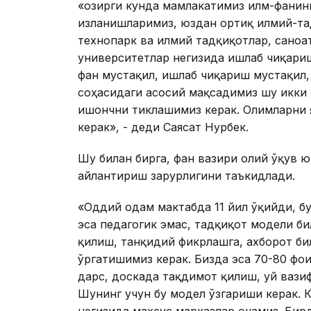
«Ҳозирги кунда мамлакатимиз илм-фанин
изланишларимиз, юздан ортиқ илмий-та
технопарк ва илмий тадқиқотлар, саноа
университетлар негизида ишлаб чиқари
фан мустақил, ишлаб чиқариш мустақил,
соҳасидаги асосий мақсадимиз шу икки
ишончни тиклашимиз керак. Олимларни 
керак», - деди Саясат Нурбек.
Шу билан бирга, фан вазири олий ўқув 
айлантириш зарурлигини таъкидлади.
«Оддий одам мактабда 11 йил ўқийди, бу
эса педагогик эмас, тадқиқот модели б
қилиш, танқидий фикрлашга, ахборот би
ўргатишимиз керак. Бизда эса 70-80 фои
дарс, доскада тақдимот қилиш, уй вази
Шунинг учун бу модел ўзгариши керак. 