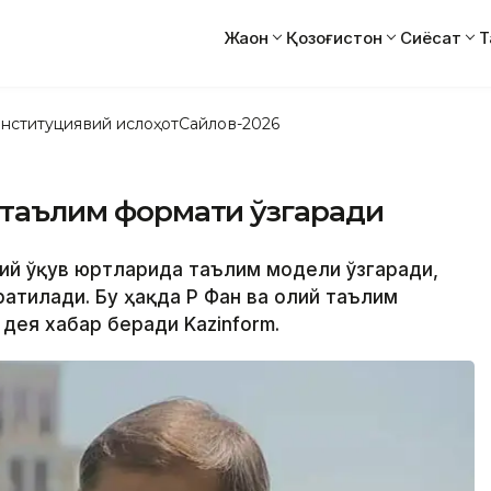
Жаҳон
Қозоғистон
Сиёсат
Т
нституциявий ислоҳот
Сайлов-2026
й таълим формати ўзгаради
олий ўқув юртларида таълим модели ўзгаради,
атилади. Бу ҳақда ҚР Фан ва олий таълим
дея хабар беради Kazinform.