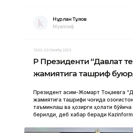
Нұрлан Тұяқов
Муаллиф
13:00, 03 Октябр 2023
ҚР Президенти “Давлат т
жамиятига ташриф бую
Президент Қасим-Жомарт Тоқаевга “Д
жамиятига ташрифи чоғида Қозоғисто
таъминлаш ва ҳозирги ҳолати бўйича
берилди, деб хабар беради Каzinform