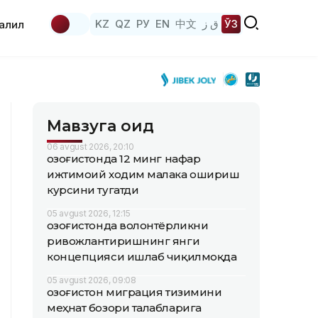
KZ
QZ
РУ
EN
中文
ق ز
ЎЗ
аҳлил
Мавзуга оид
06 avgust 2026, 20:10
Қозоғистонда 12 минг нафар
ижтимоий ходим малака ошириш
курсини тугатди
05 avgust 2026, 12:15
Қозоғистонда волонтёрликни
ривожлантиришнинг янги
концепцияси ишлаб чиқилмоқда
05 avgust 2026, 09:08
Қозоғистон миграция тизимини
меҳнат бозори талабларига