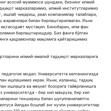
инг асосий муаммоси шундаки, бизнинг илмий
дқиқот марказларимиз, илмий институтларимиз
т, ишлаб чиқариш, реал компаниялар талаблари,
ш жараёнлари билан бирлаштирилмаган. Яъни
 иқтисодиёт мустақил. Бинобарин, илм-фан
 оламни бирлаштиришдир. Биз фанга бўлган
янги қаҳрамонлар мақомига қайтаришимиз
юртларини илмий-амалий тадқиқот марказларига
 педагогик модел. Университетга келганингизда
илан ишлашимиз керак. Яъни, изланиш, тадқиқ
лан ишлашга ва меҳнат бозорига тайёрланишга
з университетда - бир хил маъруза, бир хил
фаларини текшириш билан шуғулланилаяпти.
Келгуси йилдан бошлаб энг кучли университетлар