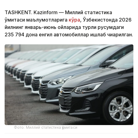
TASHKENT. Kazinform — Миллий статистика
қўмитаси маълумотларига
кўра
, Ўзбекистонда 2026
йилнинг январь-июнь ойларида турли русумдаги
235 794 дона енгил автомобиллар ишлаб чиқарилган.
Фото: Миллий статистика қўмитаси