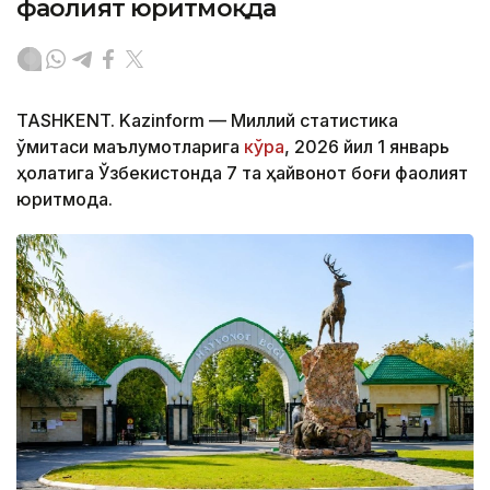
фаолият юритмоқда
TASHKENT. Kazinform — Миллий статистика
қўмитаси маълумотларига
кўра
, 2026 йил 1 январь
ҳолатига Ўзбекистонда 7 та ҳайвонот боғи фаолият
юритмоқда.