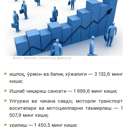
Фото: Миллий статистика қўмитаси
Қишлоқ, ўрмон ва балиқ хўжалиги — 3 132,6 минг
киши;
Ишлаб чиқариш саноати — 1 699,6 минг киши;
Улгуржи ва чакана савдо; моторли транспорт
воситалари ва мотоциклларни таъмирлаш — 1
507,9 минг киши;
Қурилиш — 1 450,5 минг киши;