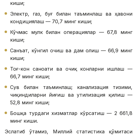
киши;
Электр, газ, буғ билан таъминлаш ва ҳавони
кондициялаш — 70,7 минг киши;
Кўчмас мулк билан операциялар — 67,8 минг
киши;
Санъат, кўнгил очиш ва дам олиш — 66,9 минг
киши;
Тоғ-кон саноати ва очиқ конларни ишлаш —
66,7 минг киши;
Сув билан таъминлаш; канализация тизими,
чиқиндиларни йиғиш ва утилизация қилиш —
52,8 минг киши;
Бошқа турдаги хизматлар кўрсатиш — 2 661,8
минг киши.
Эслатиб ўтамиз, Миллий статистика қўмитаси