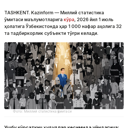
TASHKENT. Kazinform — Миллий статистика
қўмитаси маълумотларига
кўра
, 2026 йил 1 июль
ҳолатига Ўзбекистонда ҳар 1 000 нафар аҳолига 32
та тадбиркорлик субъекти тўғри келади.
Фото: Миллий статистика қўмитаси
Ушбу кўрсаткич ҳудудлар кесимида қуйидагича: