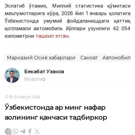
Эслатиб ўтамиз, Миллий статистика қўмитаси
маълумотларига кўра, 2026 йил 1 январь ҳолатига
Ўзбекистонда умумий фойдаланишдаги қаттиқ
қопламали автомобиль йўллари узунлиги 42 054
километрни
ташкил этган
.
Марказий Осиё хабарлари
Саноат
Автомобилс
Бекабат Узаков
Муаллиф
17:15, 04 Август 2026
Ўзбекистонда ҳар минг нафар
аҳолининг қанчаси тадбиркор