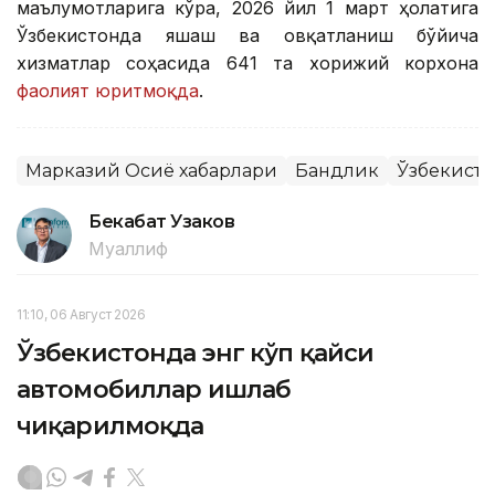
маълумотларига кўра, 2026 йил 1 март ҳолатига
Ўзбекистонда яшаш ва овқатланиш бўйича
хизматлар соҳасида 641 та хорижий корхона
фаолият юритмоқда
.
Марказий Осиё хабарлари
Бандлик
Ўзбекисто
Бекабат Узаков
Муаллиф
11:10, 06 Август 2026
Ўзбекистонда энг кўп қайси
автомобиллар ишлаб
чиқарилмоқда