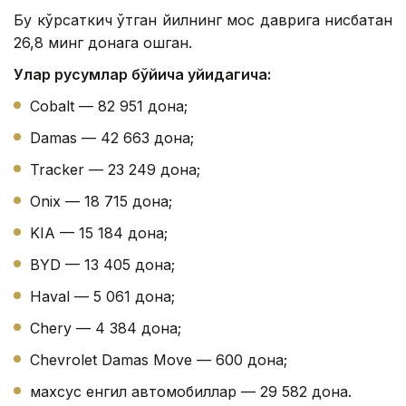
Бу кўрсаткич ўтган йилнинг мос даврига нисбатан
26,8 минг донага ошган.
Улар русумлар бўйича қуйидагича:
Cobalt — 82 951 дона;
Damas — 42 663 дона;
Tracker — 23 249 дона;
Onix — 18 715 дона;
KIA — 15 184 дона;
BYD — 13 405 дона;
Haval — 5 061 дона;
Chery — 4 384 дона;
Chevrolet Damas Move — 600 дона;
махсус енгил автомобиллар — 29 582 дона.