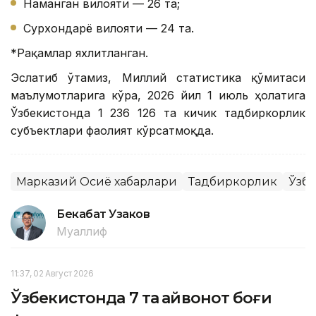
Наманган вилояти — 26 та;
Сурхондарё вилояти — 24 та.
*Рақамлар яхлитланган.
Эслатиб ўтамиз, Миллий статистика қўмитаси
маълумотларига кўра, 2026 йил 1 июль ҳолатига
Ўзбекистонда 1 236 126 та кичик тадбиркорлик
субъектлари фаолият кўрсатмоқда.
Марказий Осиё хабарлари
Тадбиркорлик
Ўзб
Бекабат Узаков
Муаллиф
11:37, 02 Август 2026
Ўзбекистонда 7 та ҳайвонот боғи