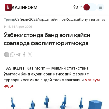
KAZINFORM
ЎЗ
Сайлов-2026
Ақорда
Тайинлов
Ҳодиса
Қонун ва интизо
Тренд:
14:15, 24 Апрел 2026
Ўзбекистонда банд аҳоли қайси
соҳаларда фаолият юритмоқда
TASHKENT. Kazinform — Миллий статистика
қўмитаси банд аҳоли сони иқтисодий фаолият
турлари кесимида қандай тақсимланганини
маълум
қилди
.