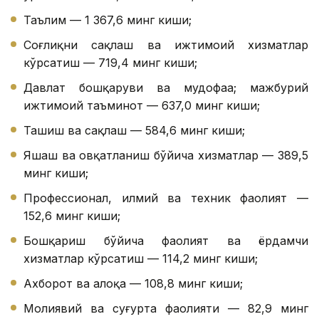
Таълим — 1 367,6 минг киши;
Соғлиқни сақлаш ва ижтимоий хизматлар
кўрсатиш — 719,4 минг киши;
Давлат бошқаруви ва мудофаа; мажбурий
ижтимоий таъминот — 637,0 минг киши;
Ташиш ва сақлаш — 584,6 минг киши;
Яшаш ва овқатланиш бўйича хизматлар — 389,5
минг киши;
Профессионал, илмий ва техник фаолият —
152,6 минг киши;
Бошқариш бўйича фаолият ва ёрдамчи
хизматлар кўрсатиш — 114,2 минг киши;
Ахборот ва алоқа — 108,8 минг киши;
Молиявий ва суғурта фаолияти — 82,9 минг