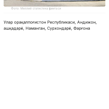
Фото: Миллий статистика қўмитаси
Улар Қорақалпоғистон Республикаси, Андижон,
Қашқадарё, Наманган, Сурхондарё, Фарғона
вилоятлари ва Тошкент шаҳрида жойлашган.
Ҳайвонот боғларидаги ҳайвон турлари сони 744
тани ташкил этиб, 2024 йилга нисбатан 107 тага
ёки 12,6 фоизга камайган.
2025 йилда ҳайвонот боғларига ташрифлар сони
қарийб 1,5 млнтани ташкил этиб, 2024 йилга
нисбатан 233,4 мингтага ёки 18,9 фоизга ошган.
Мазкур даврда ҳар 10 минг нафар аҳолига
нисбатан ҳайвонот боғларига ташрифлар сони 387
тани ташкил қилган.
Эслатиб ўтамиз, Ўзбекистонда 136 та маданият ва