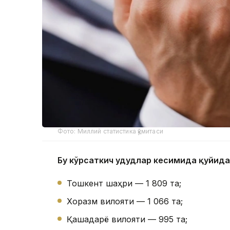
Фото: Миллий статистика қўмитаси
Бу кўрсаткич ҳудудлар кесимида қуйида
Тошкент шаҳри — 1 809 та;
Хоразм вилояти — 1 066 та;
Қашқадарё вилояти — 995 та;