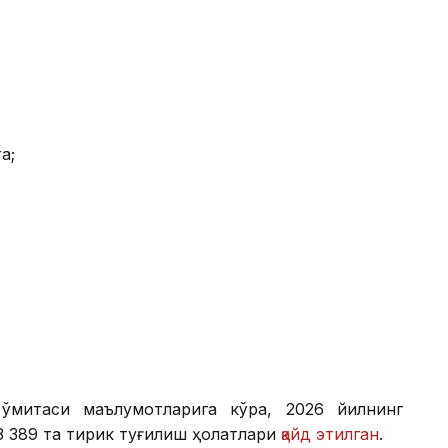
а;
қўмитаси маълумотларига кўра, 2026 йилнинг
 389 та тирик туғилиш ҳолатлари
қайд этилган
.