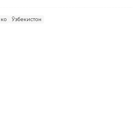
коҳ
Ўзбекистон
н 10,6 минг тонна мол гўшти