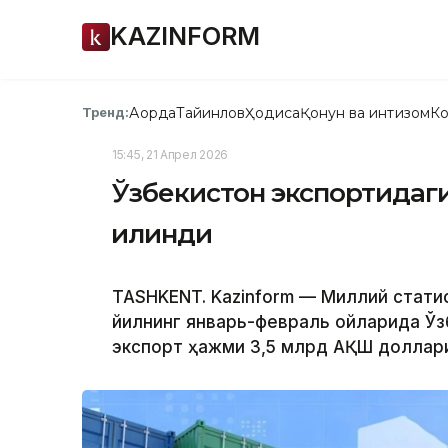
KAZINFORM
Ақорда
Тайинлов
Ҳодиса
Қонун ва интизом
Ко
Тренд:
15:45, 21 Апрел 2026
Ўзбекистон экспортидаг
қилинди
TASHKENT. Kazinform — Миллий статис
йилнинг январь-февраль ойларида Ўз
экспорт ҳажми 3,5 млрд АҚШ доллари