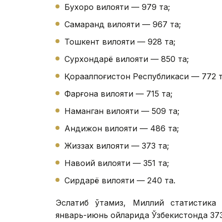
Бухоро вилояти — 979 та;
Самарқанд вилояти — 967 та;
Тошкент вилояти — 928 та;
Сурхондарё вилояти — 850 та;
Қорақалпоғистон Республикаси — 772 т
Фарғона вилояти — 715 та;
Наманган вилояти — 509 та;
Андижон вилояти — 486 та;
Жиззах вилояти — 373 та;
Навоий вилояти — 351 та;
Сирдарё вилояти — 240 та.
Эслатиб ўтамиз, Миллий статистика 
январь-июнь ойларида Ўзбекистонда 373