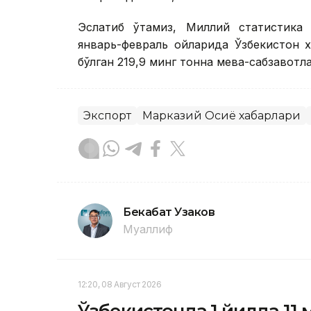
Эслатиб ўтамиз, Миллий статистика 
январь-февраль ойларида Ўзбекистон 
бўлган 219,9 минг тонна мева-сабзавотл
Экспорт
Марказий Осиё хабарлари
Бекабат Узаков
Муаллиф
12:20, 08 Август 2026