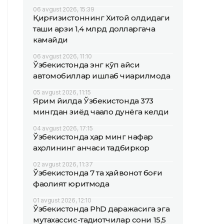
06 avgust 2026, 15:39
Қирғизистоннинг Хитой олдидаги
ташқи қарзи 1,4 млрд долларгача
камайди
06 avgust 2026, 11:10
Ўзбекистонда энг кўп қайси
автомобиллар ишлаб чиқарилмоқда
05 avgust 2026, 11:15
Ярим йилда Ўзбекистонда 373
мингдан зиёд чақалоқ дунёга келди
04 avgust 2026, 17:15
Ўзбекистонда ҳар минг нафар
аҳолининг қанчаси тадбиркор
02 avgust 2026, 11:37
Ўзбекистонда 7 та ҳайвонот боғи
фаолият юритмоқда
01 avgust 2026, 12:10
Ўзбекистонда PhD даражасига эга
мутахассис-тадқиқотчилар сони 15,5