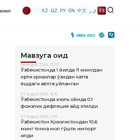
KZ
QZ
РУ
EN
中文
ق ز
ЎЗ
аҳлил
Мавзуга оид
08 avgust 2026, 12:20
Ўзбекистонда 1 йилда 11 мингдан
ортиқ эркаклар ўзидан катта
ёшдаги аёлга уйланган
07 avgust 2026, 15:15
Ўзбекистонда июль ойида 0,1
фоизлик дефляция қайд этилди
07 avgust 2026, 11:10
Ўзбекистон Қозоғистондан 10,6
минг тонна мол гўшти импорт
қилди