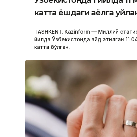
Ўзбекистонда 1 йилда 11 
катта ёшдаги аёлга уйла
TASHKENT. Kazinform — Миллий стати
йилда Ўзбекистонда қайд этилган 11 
катта бўлган.