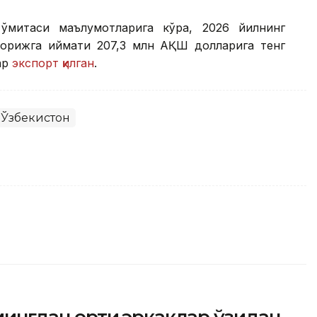
қўмитаси маълумотларига кўра, 2026 йилнинг
хорижга қиймати 207,3 млн АҚШ долларига тенг
ар
экспорт қилган
.
Ўзбекистон