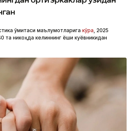
мингдан ортиқ эркаклар ўзидан
нган
стика қўмитаси маълумотларига
кўра
, 2025
040 та никоҳда келиннинг ёши куёвникидан