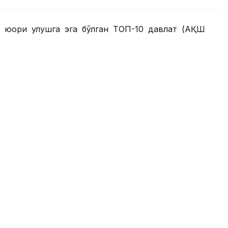
 юқори улушга эга бўлган ТОП-10 давлат (АҚШ