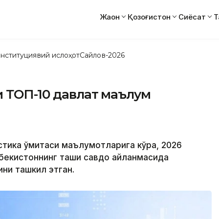
Жаҳон
Қозоғистон
Сиёсат
Т
нституциявий ислоҳот
Сайлов-2026
и ТОП-10 давлат маълум
тика қўмитаси маълумотларига кўра, 2026
бекистоннинг ташқи савдо айланмасида
ни ташкил этган.