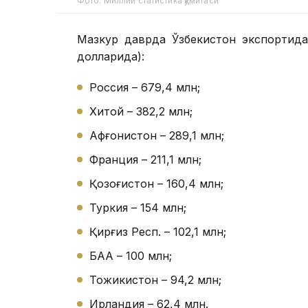
Фото: Миллий статистика қўмитаси
Мазкур даврда Ўзбекистон экспортида
долларида):
Россия – 679,4 млн;
Хитой – 382,2 млн;
Афғонистон – 289,1 млн;
Франция – 211,1 млн;
Қозоғистон – 160,4 млн;
Туркия – 154 млн;
Қирғиз Респ. – 102,1 млн;
БАА – 100 млн;
Тожикистон – 94,2 млн;
Ирландия – 62,4 млн.