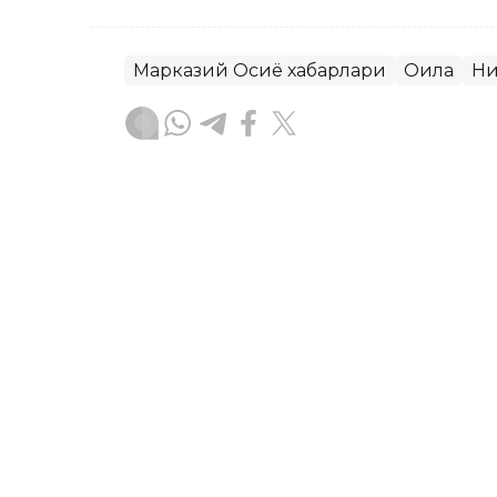
Марказий Осиё хабарлари
Оила
Ни
Бекабат Узаков
Муаллиф
11:10, 07 Август 2026
Ўзбекистон Қозоғистонда
импорт қилди