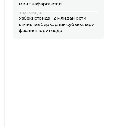
минг нафарга етди
31 iyul 2026, 16:15
Ўзбекистонда 1,2 млндан ортиқ
кичик тадбиркорлик субъектлари
фаолият юритмоқда