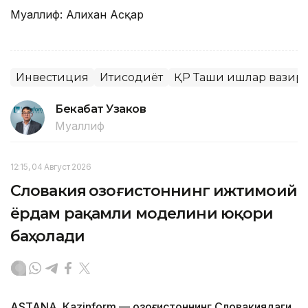
Муаллиф: Алихан Асқар
Инвестиция
Иқтисодиёт
ҚР Ташқи ишлар вазир
Бекабат Узаков
Муаллиф
12:15, 04 Август 2026
Словакия Қозоғистоннинг ижтимоий
ёрдам рақамли моделини юқори
баҳолади
ASTANА. Кazinform — Қозоғистоннинг Словакиядаги