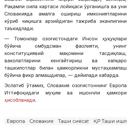
Рақамли оила картаси лойиҳаси ўрганишга ва уни
Словакияда амалга ошириш имкониятларини
кўриб чиқишга арзийдиган тажриба эканлигини
таъкидлади.
— Томонлар Қозоғистондаги Инсон ҳуқуқлари
бўйича омбудсман фаолияти, унинг
конституциявий мақомини тасдиқлаш,
ваколатларини кенгайтириш ва халқаро
ташкилотлар билан ҳамкорликни мустаҳкамлаш
бўйича фикр алмашдилар, — дейилади хабарда.
Эслатиб ўтамиз, Словакия Қозоғистоннинг Европа
Иттифоқидаги муҳим ва ишончли ҳамкори
ҳисобланади
.
Европа
Словакия
Ташқи сиёсат
ҚР Ташқи ишла