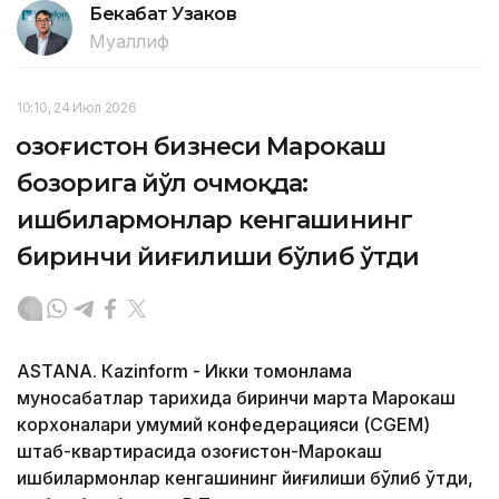
Бекабат Узаков
Муаллиф
10:10, 24 Июл 2026
Қозоғистон бизнеси Марокаш
бозорига йўл очмоқда:
ишбилармонлар кенгашининг
биринчи йиғилиши бўлиб ўтди
ASTANА. Кazinform - Икки томонлама
муносабатлар тарихида биринчи марта Марокаш
корхоналари умумий конфедерацияси (CGEM)
штаб-квартирасида Қозоғистон-Марокаш
ишбилармонлар кенгашининг йиғилиши бўлиб ўтди,