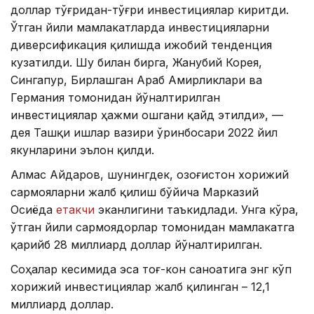
доллар тўғридан-тўғри инвестициялар киритди.
Ўтган йили мамлакатларда инвестицияларни
диверсификация қилишда ижобий тенденция
кузатилди. Шу билан бирга, Жанубий Корея,
Сингапур, Бирлашган Араб Амирликлари ва
Германия томонидан йўналтирилган
инвестициялар ҳажми ошгани қайд этилди», —
дея Ташқи ишлар вазири ўринбосари 2022 йил
якунларини эълон қилди.
Алмас Айдаров, шунингдек, Қозоғистон хорижий
сармояларни жалб қилиш бўйича Марказий
Осиёда
етакчи
эканлигини таъкидлади. Унга кўра,
ўтган йили сармоядорлар томонидан мамлакатга
қарийб 28 миллиард доллар йўналтирилган.
Соҳалар кесимида эса тоғ-кон саноатига энг кўп
хорижий инвестициялар жалб қилинган – 12,1
миллиард доллар.