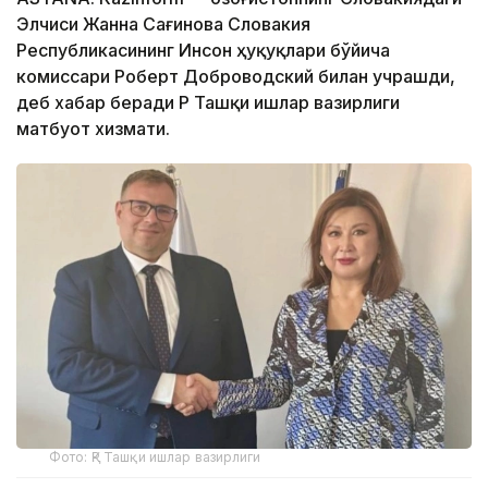
Элчиси Жанна Сағинова Словакия
Республикасининг Инсон ҳуқуқлари бўйича
комиссари Роберт Доброводский билан учрашди,
деб хабар беради ҚР Ташқи ишлар вазирлиги
матбуот хизмати.
Фото: ҚР Ташқи ишлар вазирлиги