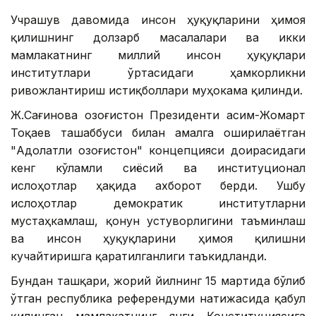
Учрашув давомида инсон ҳуқуқларини ҳимоя
қилишнинг долзарб масалалари ва икки
мамлакатнинг миллий инсон ҳуқуқлари
институтлари ўртасидаги ҳамкорликни
ривожлантириш истиқболлари муҳокама қилинди.
Ж.Сағинова Қозоғистон Президенти Қасим-Жомарт
Тоқаев ташаббуси билан амалга оширилаётган
"Адолатли Қозоғистон" концепцияси доирасидаги
кенг кўламли сиёсий ва институционал
ислоҳотлар ҳақида ахборот берди. Ушбу
ислоҳотлар демократик институтларни
мустаҳкамлаш, қонун устуворлигини таъминлаш
ва инсон ҳуқуқларини ҳимоя қилишни
кучайтиришга қаратилганлиги таъкидланди.
Бундан ташқари, жорий йилнинг 15 мартида бўлиб
ўтган республика референдуми натижасида қабул
қилинган мамлакатнинг янги Конституциясига