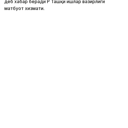
деб хабар беради ҚР Ташқи ишлар вазирлиги
матбуот хизмати.
Фото: ҚР Ташқи ишлар вазирлиги матбуот хизмати
Тадбирда Қозоғистон Республикаси Ташқи ишлар
вазири ўринбосари Алибек Қуантиров, CGEM
президенти Меҳди Тази, Қозоғистоннинг
Марокашдаги элчиси Саулекул Сайлауқизи,