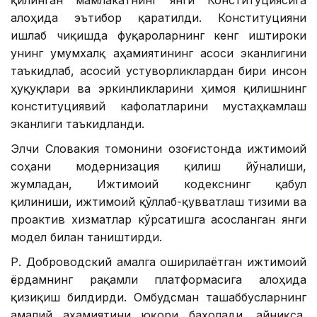
алоҳида эътибор қаратилди. Конституцияни
ишлаб чиқишда фуқароларнинг кенг иштироки
унинг умумхалқ аҳамиятининг асоси эканлигини
таъкидлаб, асосий устуворликлардан бири инсон
ҳуқуқлари ва эркинликларини ҳимоя қилишнинг
конституциявий кафолатларини мустаҳкамлаш
эканлиги таъкидланди.
Элчи Словакия томонини Қозоғистонда ижтимоий
соҳани модернизация қилиш йўналиши,
жумладан, Ижтимоий кодекснинг қабул
қилиниши, ижтимоий қўллаб-қувватлаш тизими ва
проактив хизматлар кўрсатишга асосланган янги
модел билан таништирди.
Р. Доброводский амалга оширилаётган ижтимоий
ёрдамнинг рақамли платформасига алоҳида
қизиқиш билдирди. Омбудсман ташаббусларнинг
амалий аҳамиятини юқори баҳолади, айниқса,