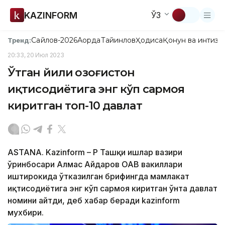
KAZINFORM
ЎЗ
Сайлов-2026
Ақорда
Тайинлов
Ҳодиса
Қонун ва интизо
Тренд:
20:33, 20 Июл 2023
Ўтган йили Қозоғистон
иқтисодиётига энг кўп сармоя
киритган топ-10 давлат
ASTANА. Kazinform – ҚР Ташқи ишлар вазири
ўринбосари Алмас Айдаров ОАВ вакиллари
иштирокида ўтказилган брифингда мамлакат
иқтисодиётига энг кўп сармоя киритган ўнта давлат
номини айтди, деб хабар беради kazinform
мухбири.