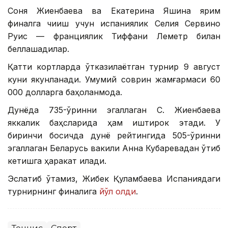
Соня Жиенбаева ва Екатерина Яшина ярим
финалга чиқиш учун испаниялик Селия Сервино
Руис — франциялик Тиффани Леметр билан
беллашадилар.
Қаттиқ кортларда ўтказилаётган турнир 9 август
куни якунланади. Умумий соврин жамғармаси 60
000 долларга баҳоланмоқда.
Дунёда 735-ўринни эгаллаган С. Жиенбаева
яккалик баҳсларида ҳам иштирок этади. У
биринчи босқичда дунё рейтингида 505-ўринни
эгаллаган Беларусь вакили Анна Кубаревадан ўтиб
кетишга ҳаракат қилади.
Эслатиб ўтамиз, Жибек Қуламбаева Испаниядаги
турнирнинг финалига
йўл олди
.