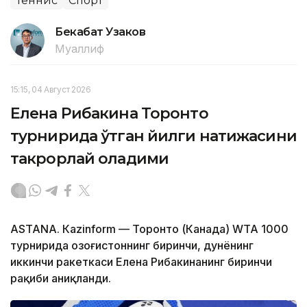
Теннис
Спорт
Бекабат Узаков
Муаллиф
15:15, 04 Август 2026
Елена Рибакина Торонто
турнирида ўтган йилги натижасини
такрорлай оладими
ASTANА. Кazinform — Торонто (Канада) WТА 1000
турнирида Қозоғистоннинг биринчи, дунёнинг
иккинчи ракеткаси Елена Рибакинанинг биринчи
рақиби аниқланди.