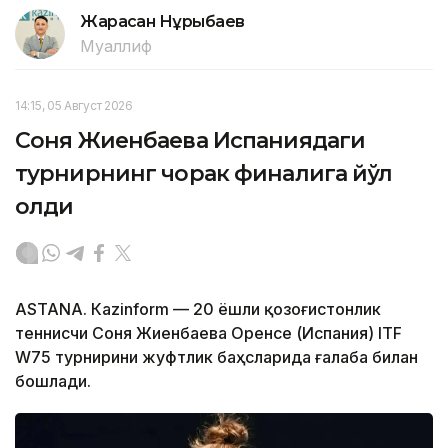
Жарасқан Нұрыбаев
Муаллиф
14:15, 05 Август 2026
Соня Жиенбаева Испаниядаги
турнирнинг чорак финалига йўл
олди
ASTANА. Кazinform — 20 ёшли қозоғистонлик
теннисчи Соня Жиенбаева Оренсе (Испания) ITF
W75 турнирини жуфтлик баҳсларида ғалаба билан
бошлади.