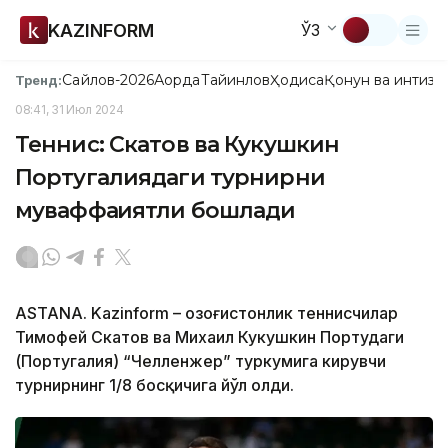
KAZINFORM
ЎЗ
Сайлов-2026
Ақорда
Тайинлов
Ҳодиса
Қонун ва интизо
Тренд:
08:41, 31 Июл 2024
Теннис: Скатов ва Кукушкин
Португалиядаги турнирни
муваффақиятли бошлади
ASTANA. Kazinform – Қозоғистонлик теннисчилар
Тимофей Скатов ва Михаил Кукушкин Портудаги
(Португалия) “Челленжер” туркумига кирувчи
турнирнинг 1/8 босқичига йўл олди.