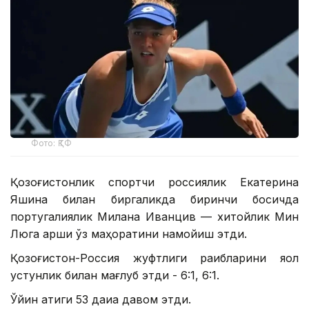
Фото: ҚТФ
Қозоғистонлик спортчи россиялик Екатерина
Яшина билан биргаликда биринчи босқичда
португалиялик Милана Иванцив — хитойлик Мин
Люга қарши ўз маҳоратини намойиш этди.
Қозоғистон-Россия жуфтлиги рақибларини яққол
устунлик билан мағлуб этди - 6:1, 6:1.
Ўйин атиги 53 дақиқа давом этди.