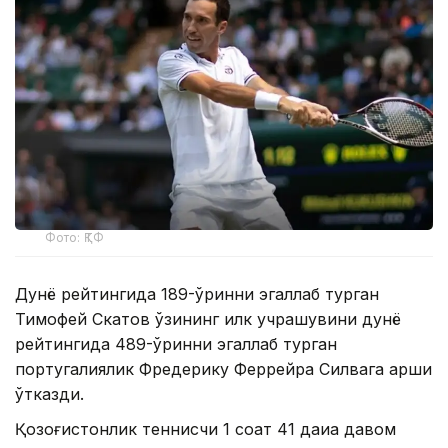
Фото: ҚТФ
Дунё рейтингида 189-ўринни эгаллаб турган
Тимофей Скатов ўзининг илк учрашувини дунё
рейтингида 489-ўринни эгаллаб турган
португалиялик Фредерику Феррейра Силвага қарши
ўтказди.
Қозоғистонлик теннисчи 1 соат 41 дақиқа давом