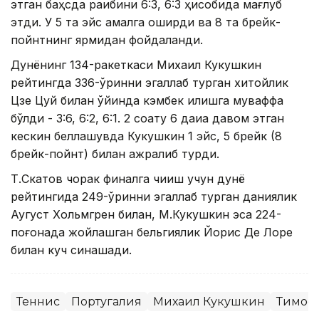
этган баҳсда рақибини 6:3, 6:3 ҳисобида мағлуб
этди. У 5 та эйс амалга оширди ва 8 та брейк-
пойнтнинг ярмидан фойдаланди.
Дунёнинг 134-ракеткаси Михаил Кукушкин
рейтингда 336-ўринни эгаллаб турган хитойлик
Цзе Цуй билан ўйинда кэмбек қилишга муваффақ
бўлди - 3:6, 6:2, 6:1. 2 соату 6 дақиқа давом этган
кескин беллашувда Кукушкин 1 эйс, 5 брейк (8
брейк-пойнт) билан ажралиб турди.
Т.Скатов чорак финалга чиқиш учун дунё
рейтингида 249-ўринни эгаллаб турган даниялик
Аугуст Хольмгрен билан, М.Кукушкин эса 224-
поғонада жойлашган бельгиялик Йорис Де Лоре
билан куч синашади.
Теннис
Португалия
Михаил Кукушкин
Тимофе