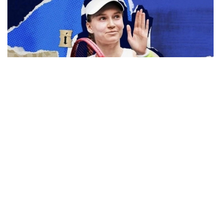
Фото: ktf.kz
Турнирни иккинчи босқичдан бошлайдиган Е.
Рибакина дунё рейтингида 61-ўринда турган
австралиялик Дарья Касаткина билан учрашади.
Австралиялик спортчи биринчи босқичда қийин
кечган жангда дунёнинг 42-ракеткаси, хитойлик
Ван Синьюйни 1:6, 7:6 (7:5), 7:5 ҳисобида мағлуб