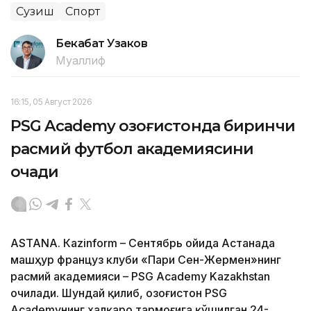
Сузиш
Спорт
Бекабат Узаков
Муаллиф
16:15, 05 Август 2026
PSG Academy Қозоғистонда биринчи
расмий футбол академиясини
очади
ASTANА. Кazinform – Сентябрь ойида Астанада
машҳур француз клуби «Пари Сен-Жермен»нинг
расмий академияси – PSG Academy Kazakhstan
очилади. Шундай қилиб, Қозоғистон PSG
Academyнинг халқаро тармоғига қўшилган 24-