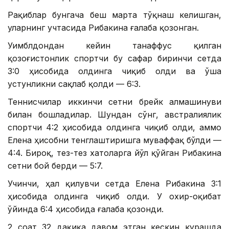
Рақиблар бунгача беш марта тўқнаш келишган,
уларнинг учтасида Рибакина ғалаба қозонган.
Уимблдондан кейин танаффус қилган
қозоғистонлик спортчи бу сафар биринчи сетда
3:0 ҳисобида олдинга чиқиб олди ва ўша
устунликни сақлаб қолди — 6:3.
Теннисчилар иккинчи сетни брейк алмашинуви
билан бошладилар. Шундан сўнг, австралиялик
спортчи 4:2 ҳисобида олдинга чиқиб олди, аммо
Елена ҳисобни тенглаштиришга муваффақ бўлди —
4:4. Бироқ, тез-тез хатоларга йўл қўйган Рибакина
сетни бой берди — 5:7.
Учинчи, ҳал қилувчи сетда Елена Рибакина 3:1
ҳисобида олдинга чиқиб олди. У охир-оқибат
ўйинда 6:4 ҳисобида ғалаба қозонди.
2 соат 32 дақиқа давом этган кескин курашда