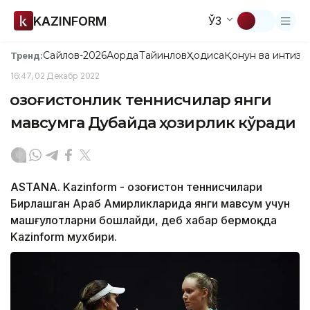
KAZINFORM
ЎЗ
Сайлов-2026
Ақорда
Тайинлов
Ҳодиса
Қонун ва интизо
Тренд:
16:47, 02 Декабр 2022
Қозоғистонлик теннисчилар янги
мавсумга Дубайда ҳозирлик кўради
ASTANA. Kazinform - Қозоғистон теннисчилари
Бирлашган Араб Амирликларида янги мавсум учун
машғулотларни бошлайди, деб хабар бермоқда
Kazinform мухбири.