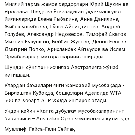
Миллий терма жамоа сардорлари Юрий Щукин ва
Ярослава Шведова ўтказадиган ўқув-машғулот
йиғинларида Елена Рыбакина, Анна Данилина,
Жибек Қуламбаева, Гўзал Айнитдинова, Андрей
Голубев, Александр Недовесов, Тимофей Скатов,
Михаил Кукушкин, Бейбит Жукаев, Денис Евсеев,
Дмитрий Попко, Арисланбек Айтқулов ва Ислам
Оринбасарлар махоратларини оширади.
Шундан сўнг теннисчилар Австралияга жўнаб
кетишади.
Улардан баъзилари янги жамоавий мусобақада -
Бирлашган Кубокда, бошқалари Аделаида WTA
500 ва Хобарт ATP 250да иштирок этади.
Ундан кейин «Катта дубулға» мусобақаларининг
биринчиси – Australian Open чемпионати кутмоқда.
Муаллиф: Ғайса-Ғали Сейтақ