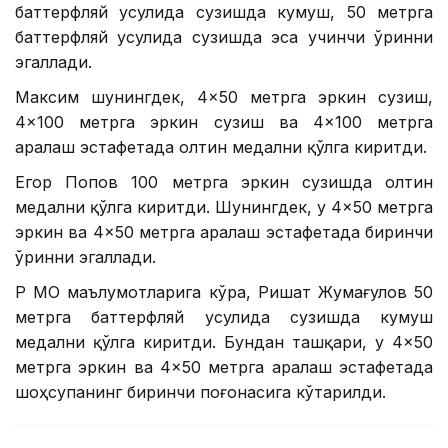
баттерфляй усулида сузишда кумуш, 50 метрга
баттерфляй усулида сузишда эса учинчи ўринни
эгаллади.
Максим шунингдек, 4×50 метрга эркин сузиш,
4×100 метрга эркин сузиш ва 4×100 метрга
аралаш эстафетада олтин медални қўлга киритди.
Егор Попов 100 метрга эркин сузишда олтин
медални қўлга киритди. Шунингдек, у 4×50 метрга
эркин ва 4×50 метрга аралаш эстафетада биринчи
ўринни эгаллади.
ҚР МОҚ маълумотларига кўра, Ришат Жумағулов 50
метрга баттерфляй усулида сузишда кумуш
медални қўлга киритди. Бундан ташқари, у 4×50
метрга эркин ва 4×50 метрга аралаш эстафетада
шоҳсупанинг биринчи поғонасига кўтарилди.