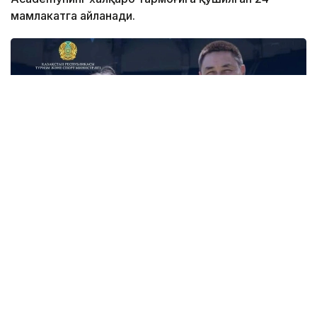
мамлакатга айланади.
Фото: Туризм ва спорт вазирлиги
Академиянинг биринчи ўқув маркази пойтахтдаги
Air Arena спорт мажмуасида жойлашган бўлади.
FIFА талабларига мувофиқ ёпиқ футбол майдони