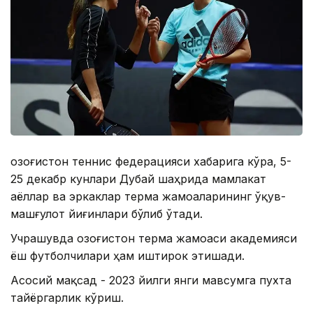
Қозоғистон теннис федерацияси хабарига кўра, 5-
25 декабр кунлари Дубай шаҳрида мамлакат
аёллар ва эркаклар терма жамоаларининг ўқув-
машғулот йиғинлари бўлиб ўтади.
Учрашувда Қозоғистон терма жамоаси академияси
ёш футболчилари ҳам иштирок этишади.
Асосий мақсад - 2023 йилги янги мавсумга пухта
тайёргарлик кўриш.