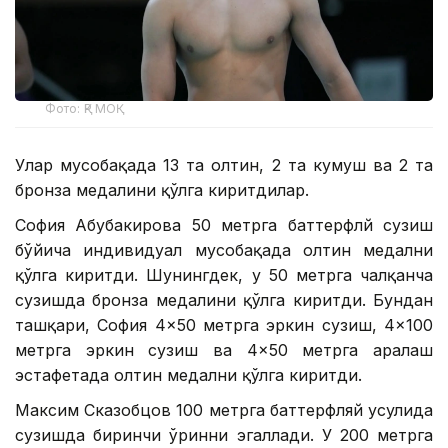
Фото: ҚР МОҚ
Улар мусобақада 13 та олтин, 2 та кумуш ва 2 та
бронза медалини қўлга киритдилар.
София Абубакирова 50 метрга баттерфлй сузиш
бўйича индивидуал мусобақада олтин медални
қўлга киритди. Шунингдек, у 50 метрга чалқанча
сузишда бронза медалини қўлга киритди. Бундан
ташқари, София 4×50 метрга эркин сузиш, 4×100
метрга эркин сузиш ва 4×50 метрга аралаш
эстафетада олтин медални қўлга киритди.
Максим Сказобцов 100 метрга баттерфляй усулида
сузишда биринчи ўринни эгаллади. У 200 метрга