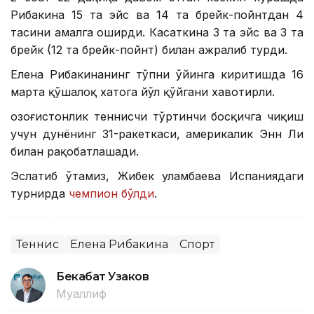
Рибакина 15 та эйс ва 14 та брейк-пойнтдан 4
тасини амалга оширди. Касаткина 3 та эйс ва 3 та
брейк (12 та брейк-пойнт) билан ажралиб турди.
Елена Рибакинанинг тўпни ўйинга киритишда 16
марта қўшалоқ хатога йўл қўйгани хавотирли.
Қозоғистонлик теннисчи тўртинчи босқичга чиқиш
учун дунёнинг 31-ракеткаси, америкалик Энн Ли
билан рақобатлашади.
Эслатиб ўтамиз, Жибек Қуламбаева Испаниядаги
турнирда
чемпион бўлди
.
Теннис
Елена Рибакина
Спорт
Бекабат Узаков
Муаллиф