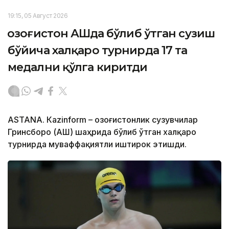
19:15, 05 Август 2026
Қозоғистон АҚШда бўлиб ўтган сузиш
бўйича халқаро турнирда 17 та
медални қўлга киритди
ASTANА. Кazinform – Қозоғистонлик сузувчилар
Гринсборо (АҚШ) шаҳрида бўлиб ўтган халқаро
турнирда муваффақиятли иштирок этишди.