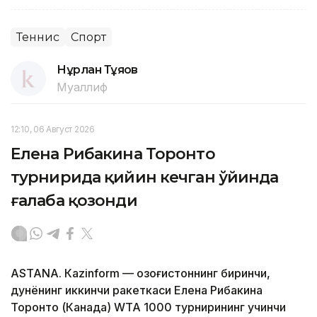
Теннис
Спорт
Нұрлан Тұяқов
Муаллиф
12:10, 06 Август 2026
Елена Рибакина Торонто
турнирида қийин кечган ўйинда
ғалаба қозонди
ASTANА. Кazinform — Қозоғистоннинг биринчи,
дунёнинг иккинчи ракеткаси Елена Рибакина
Торонто (Канада) WТА 1000 турнирининг учинчи