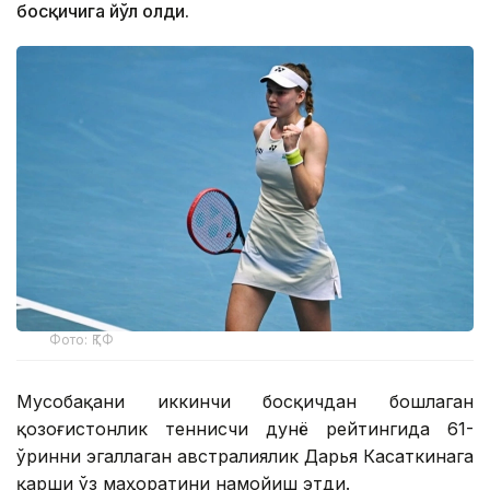
босқичига йўл олди.
Фото: ҚТФ
Мусобақани иккинчи босқичдан бошлаган
қозоғистонлик теннисчи дунё рейтингида 61-
ўринни эгаллаган австралиялик Дарья Касаткинага
қарши ўз маҳоратини намойиш этди.