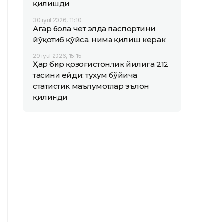
қилишди
30 iyul 2026, 11:10
Агар бола чет элда паспортини
йўқотиб қўйса, нима қилиш керак
29 iyul 2026, 15:15
Ҳар бир қозоғистонлик йилига 212
тасини ейди: тухум бўйича
статистик маълумотлар эълон
қилинди