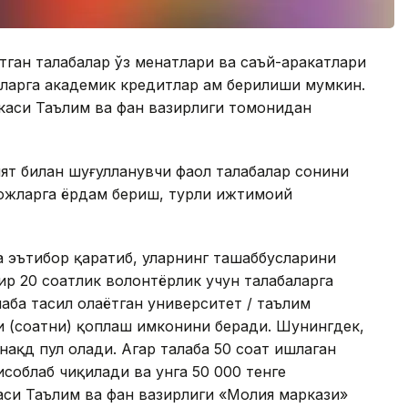
ан талабалар ўз меҳнатлари ва саъй-ҳаракатлари
Уларга академик кредитлар ҳам берилиши мумкин.
каси Таълим ва фан вазирлиги томонидан
ият билан шуғулланувчи фаол талабалар сонини
тожларга ёрдам бериш, турли ижтимоий
а эътибор қаратиб, уларнинг ташаббусларини
зир 20 соатлик волонтёрлик учун талабаларга
аба таҳсил олаётган университет / таълим
и (соатни) қоплаш имконини беради. Шунингдек,
нақд пул олади. Aгар талаба 50 соат ишлаган
ҳисоблаб чиқилади ва унга 50 000 тенге
аси Таълим ва фан вазирлиги «Молия маркази»