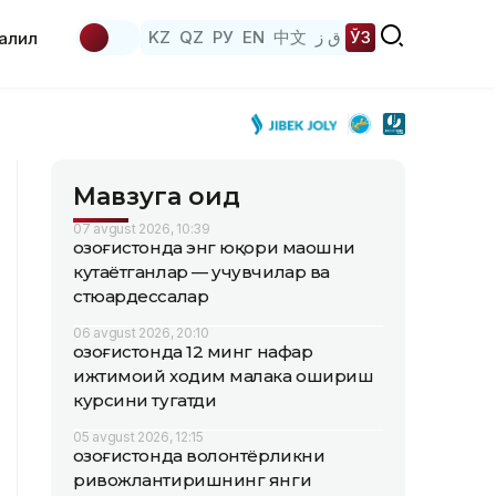
KZ
QZ
РУ
EN
中文
ق ز
ЎЗ
аҳлил
Мавзуга оид
07 avgust 2026, 10:39
Қозоғистонда энг юқори маошни
кутаётганлар — учувчилар ва
стюардессалар
06 avgust 2026, 20:10
Қозоғистонда 12 минг нафар
ижтимоий ходим малака ошириш
курсини тугатди
05 avgust 2026, 12:15
Қозоғистонда волонтёрликни
ривожлантиришнинг янги