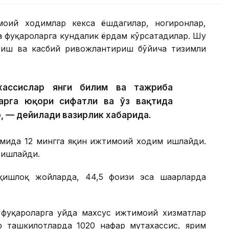
моий ходимлар кекса ёшдагилар, ногиронлар,
а фуқароларга кундалик ёрдам кўрсатадилар. Шу
тиш ва касбий ривожлантириш бўйича тизимли
хассислар янги билим ва тажриба
арга юқори сифатли ва ўз вақтида
, — дейилади вазирлик хабарида.
имида 12 мингга яқин ижтимоий ходим ишлайди.
 ишлайди.
ишлоқ жойларда, 44,5 фоизи эса шаҳарларда
фуқароларга уйда махсус ижтимоий хизматлар
р ташкилотларда 1020 нафар мутахассис, ярим