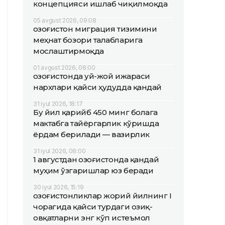
концепцияси ишлаб чиқилмоқда
05 avgust 2026, 09:08
Қозоғистон миграция тизимини
меҳнат бозори талабларига
мослаштирмоқда
01 avgust 2026, 08:00
Қозоғистонда уй-жой ижараси
нархлари қайси ҳудудда қандай
31 iyul 2026, 18:17
Бу йил қарийб 450 минг болага
мактабга тайёргарлик кўришда
ёрдам берилади — вазирлик
31 iyul 2026, 08:00
1 августдан Қозоғистонда қандай
муҳим ўзгаришлар юз беради
30 iyul 2026, 15:19
Қозоғистонликлар жорий йилнинг I
чорагида қайси турдаги озиқ-
овқатларни энг кўп истеъмол