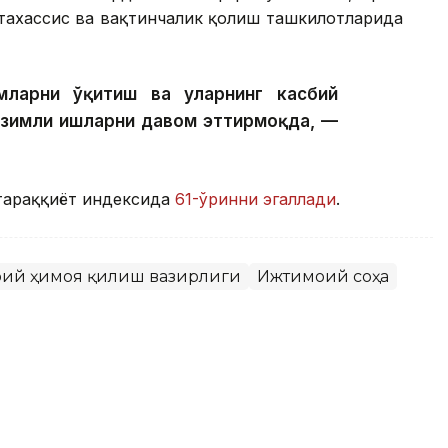
тахассис ва вақтинчалик қолиш ташкилотларида
ларни ўқитиш ва уларнинг касбий
изимли ишларни давом эттирмоқда, —
тараққиёт индексида
61-ўринни эгаллади
.
моий ҳимоя қилиш вазирлиги
Ижтимоий соҳа