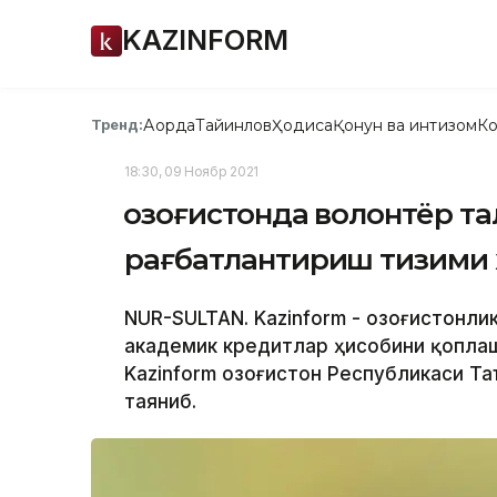
KAZINFORM
Ақорда
Тайинлов
Ҳодиса
Қонун ва интизом
Ко
Тренд:
18:30, 09 Ноябр 2021
Қозоғистонда волонтёр 
рағбатлантириш тизими
NUR-SULTAN. Kazinform - Қозоғистонл
академик кредитлар ҳисобини қоплаш
Kazinform Қозоғистон Республикаси Т
таяниб.