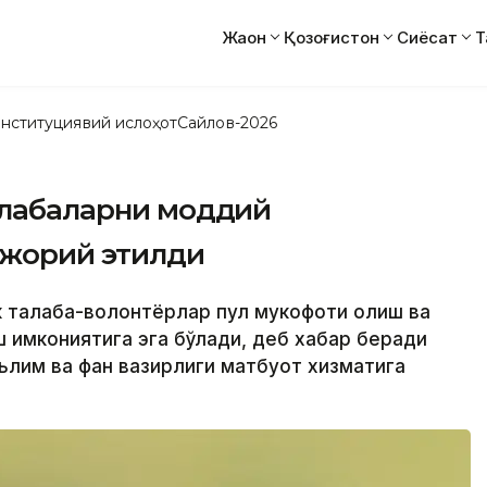
Жаҳон
Қозоғистон
Сиёсат
Т
нституциявий ислоҳот
Сайлов-2026
талабаларни моддий
 жорий этилди
ик талаба-волонтёрлар пул мукофоти олиш ва
 имкониятига эга бўлади, деб хабар беради
аълим ва фан вазирлиги матбуот хизматига