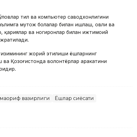
тўловлар тил ва компьютер саводхонлигини
аълимга муҳтож болалар билан ишлаш, ҳовли ва
р, қариялар ва ногиронлар билан ижтимоий
ажратилади.
тизимининг жорий этилиши ёшларнинг
ва Қозоғистонда волонтёрлар ҳаракатини
ридир.
-маориф вазирлиги
Ёшлар сиёсати