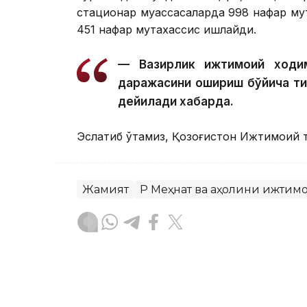
стационар муассасаларда 998 нафар му
451 нафар мутахассис ишлайди.
— Вазирлик ижтимоий ходим
даражасини ошириш бўйича т
дейилади хабарда.
Эслатиб ўтамиз, Қозоғистон Ижтимоий 
Жамият
ҚР Меҳнат ва аҳолини ижти
Бекабат Узаков
Муаллиф