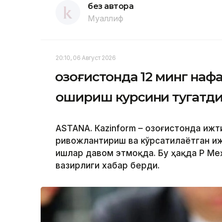
без автора
Муаллиф
20:10, 06 Август 2026
Қозоғистонда 12 минг на
ошириш курсини тугатд
ASTANА. Кazinform – Қозоғистонда иж
ривожлантириш ва кўрсатилаётган и
ишлар давом этмоқда. Бу ҳақда ҚР М
вазирлиги хабар берди.