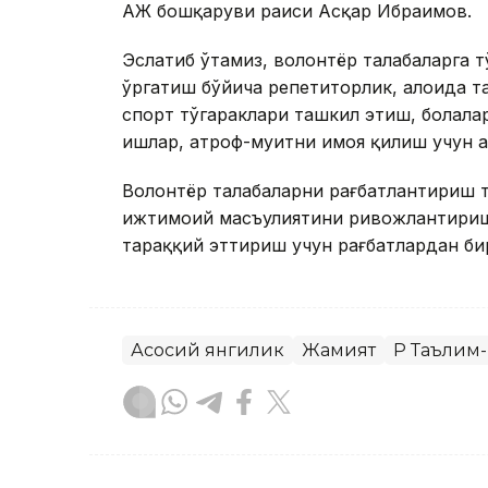
AЖ бошқаруви раиси Aсқар Ибраимов.
Эслатиб ўтамиз, волонтёр талабаларга 
ўргатиш бўйича репетиторлик, алоҳида т
спорт тўгараклари ташкил этиш, болала
ишлар, атроф-муҳитни ҳимоя қилиш учун 
Волонтёр талабаларни рағбатлантириш 
ижтимоий масъулиятини ривожлантириш 
тараққий эттириш учун рағбатлардан би
Асосий янгилик
Жамият
ҚР Таълим