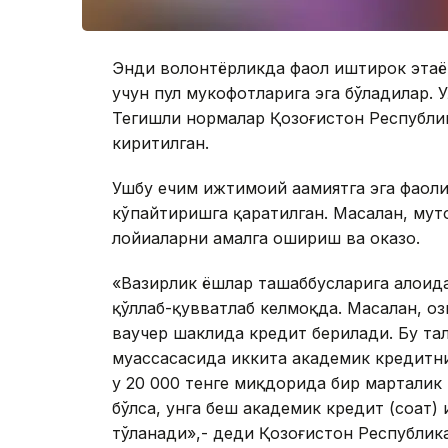
Энди волонтёрликда фаол иштирок этаётг
учун пул мукофотларига эга бўладилар. 
Тегишли нормалар Қозоғистон Республи
киритилган.
Ушбу ечим ижтимоий аҳамиятга эга фаол
кўпайтиришга қаратилган. Масалан, муҳ
лойиҳаларни амалга ошириш ва ҳоказо.
«Вазирлик ёшлар ташаббусларига алоҳид
қўллаб-қувватлаб келмоқда. Масалан, ҳо
ваучер шаклида кредит берилади. Бу тал
муассасасида иккита академик кредитн
у 20 000 тенге миқдорида бир марталик 
бўлса, унга беш академик кредит (соат) 
тўланади»,- деди Қозоғистон Республик