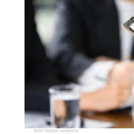
Фото: Меҳнат вазирлиги