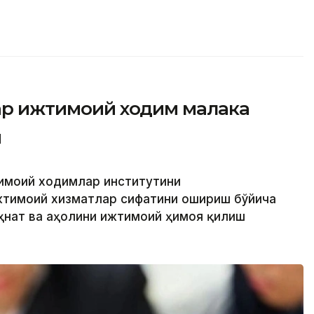
фар ижтимоий ходим малака
и
тимоий ходимлар институтини
жтимоий хизматлар сифатини ошириш бўйича
еҳнат ва аҳолини ижтимоий ҳимоя қилиш