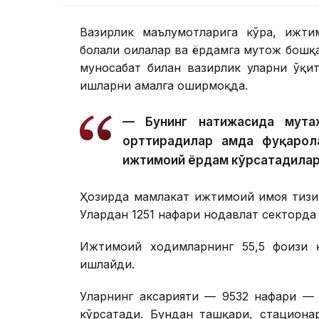
Вазирлик маълумотларига кўра, ижти
болали оилалар ва ёрдамга муҳтож бошқ
муносабат билан вазирлик уларни ўқи
ишларни амалга оширмоқда.
— Бунинг натижасида мута
орттирадилар ҳамда фуқарол
ижтимоий ёрдам кўрсатадилар
Ҳозирда мамлакат ижтимоий ҳимоя тиз
Улардан 1251 нафари нодавлат секторда
Ижтимоий ходимларнинг 55,5 фоизи қ
ишлайди.
Уларнинг аксарияти — 9532 нафари — 
кўрсатади. Бундан ташқари, стациона