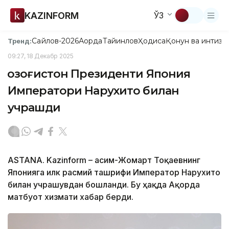
KAZINFORM
ЎЗ
Сайлов-2026
Ақорда
Тайинлов
Ҳодиса
Қонун ва интизо
Тренд:
09:27, 18 Декабр 2025
Қозоғистон Президенти Япония
Императори Нарухито билан
учрашди
ASTANA. Kazinform – Қасим-Жомарт Тоқаевнинг
Японияга илк расмий ташрифи Император Нарухито
билан учрашувдан бошланди. Бу ҳақда Ақорда
матбуот хизмати хабар берди.