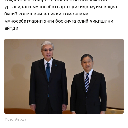
ўртасидаги муносабатлар тарихида муҳим воқеа
бўлиб қолишини ва икки томонлама
муносабатларни янги босқичга олиб чиқишини
айтди.
Фото: Ақорда