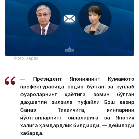
Фото: Ақорда
— Президент Япониянинг Кумамото
префектурасида содир бўлган ва кўплаб
фуқароларнинг ҳаётига зомин бўлган
даҳшатли зилзила туфайли Бош вазир
Санаэ Такаичига, яқинларини
йўқотганларнинг оилаларига ва Япония
халқига ҳамдардлик билдирди, — дейилади
хабарда.