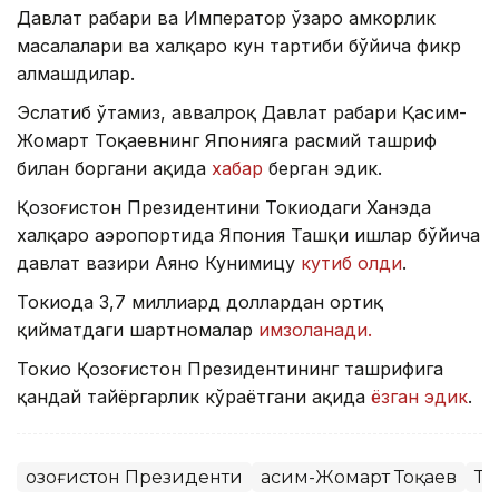
Давлат раҳбари ва Император ўзаро ҳамкорлик
масалалари ва халқаро кун тартиби бўйича фикр
алмашдилар.
Эслатиб ўтамиз, аввалроқ Давлат раҳбари Қасим-
Жомарт Тоқаевнинг Японияга расмий ташриф
билан боргани ҳақида
хабар
берган эдик.
Қозоғистон Президентини Токиодаги Ханэда
халқаро аэропортида Япония Ташқи ишлар бўйича
давлат вазири Аяно Кунимицу
кутиб олди
.
Токиода 3,7 миллиард доллардан ортиқ
қийматдаги шартномалар
имзоланади.
Токио Қозоғистон Президентининг ташрифига
қандай тайёргарлик кўраётгани ҳақида
ёзган эдик
.
Қозоғистон Президенти
Қасим-Жомарт Тоқаев
Т