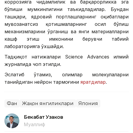
коррозияга чидамлилик ва барқарорликка эга
бўлиши мумкинлигини таъкидладилар. Бундан
ташқари, ядровий портлашларнинг оқибатлари
мувозанатсиз қотишмаларнинг ҳосил бўлиш
механизмларини ўрганиш ва янги материалларни
кашф этиш имконини берувчи табиий
лабораторияга ўхшайди.
Тадқиқот натижалари Science Advances илмий
журналида чоп этилди.
Эслатиб ўтамиз, олимлар молекулаларни
танийдиган нейрон тармоғини
яратдилар
.
Фан
Жаҳон янгиликлари
Япония
Бекабат Узаков
Муаллиф