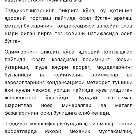
Тадқиқотчиларнинг фикрига кўра, бу қотишма
ядровий портлаш пайтида ҳосил бўлган аралаш
металл буғларининг конденсацияси ва кейин олов
шари билан бирга тез совиши натижасида ҳосил
бўлган.
Олимларнинг фикрига кўра, ядровий портлашлар
пайтида юзага келадиган босимнинг кескин
ўзгариши, жуда юқори ҳарорат, моддаларнинг
буғланиши ва кейинчалик эритмалар ва
аэрозолларнинг конденсацияси метеорит тушиши
ёки кучли чақмоқ уриши пайтида кузатиладиган
жараёнларга ўхшайди. Бундай экстремал
шароитлар ноёб минераллар ва металл
фазаларининг ҳосил бўлишига олиб келади.
Тадқиқот муаллифлари бундай қотишмалар юқори
ҳароратларда юқори механик мустаҳкамлик,