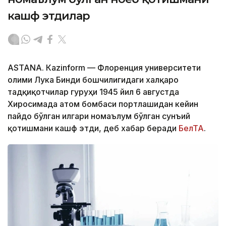
кашф этдилар
ASTANА. Кazinform — Флоренция университети
олими Лука Бинди бошчилигидаги халқаро
тадқиқотчилар гуруҳи 1945 йил 6 августда
Хиросимада атом бомбаси портлашидан кейин
пайдо бўлган илгари номаълум бўлган сунъий
қотишмани кашф этди, деб хабар беради
БелТА
.