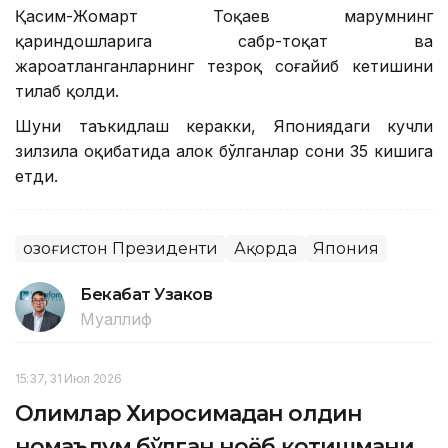
Қасим-Жомарт Тоқаев марҳумнинг
қариндошларига сабр-тоқат ва
жароҳатланганларнинг тезроқ соғайиб кетишини
тилаб қолди.
Шуни таъкидлаш керакки, Япониядаги кучли
зилзила оқибатида ҳалок бўлганлар сони 35 кишига
етди.
Қозоғистон Президенти
Ақорда
Япония
Бекабат Узаков
Муаллиф
15:37, 31 Июл 2026
Олимлар Хиросимадан олдин
номаълум бўлган ноёб қотишмани