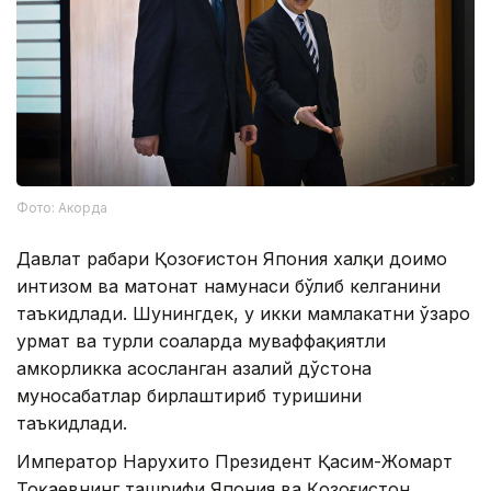
Фото: Акорда
Давлат раҳбари Қозоғистон Япония халқи доимо
интизом ва матонат намунаси бўлиб келганини
таъкидлади. Шунингдек, у икки мамлакатни ўзаро
ҳурмат ва турли соҳаларда муваффақиятли
ҳамкорликка асосланган азалий дўстона
муносабатлар бирлаштириб туришини
таъкидлади.
Император Нарухито Президент Қасим-Жомарт
Тоқаевнинг ташрифи Япония ва Қозоғистон