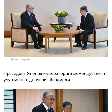
Фото: Ақорда
Президент Япония императорига меҳмондўстлиги
учун миннатдорчилик билдирди.