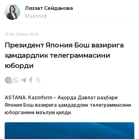
Ляззат Сейданова
Муаллиф
17:09, 31 Июл 2026
Президент Япония Бош вазирига
ҳамдардлик телеграммасини
юборди
ASTANА. Кazinform – Ақорда Давлат раҳбари
Япония Бош вазирига ҳамдардлик телеграммасини
юборганини маълум қилди.