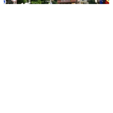
Фото: Kyodo
Япония ички ишлар ва коммуникациялар
вазирлиги маълумотларига кўра, 2025 йил
охирида Япония фуқаролари сони 119 736 483
кишини ташкил этди. Бу аввалги йилга нисбатан
917 000 кишига кам.
Бу мамлакат 1968 йилда расмий статистикани
юритишни бошлаганидан бери Япония фуқаролари