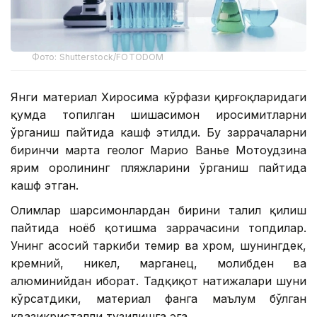
Фото: Shutterstock/FOTODOM
Янги материал Хиросима кўрфази қирғоқларидаги
қумда топилган шишасимон ҳиросимитларни
ўрганиш пайтида кашф этилди. Бу заррачаларни
биринчи марта геолог Марио Ванье Мотоудзина
ярим оролининг пляжларини ўрганиш пайтида
кашф этган.
Олимлар шарсимонлардан бирини таҳлил қилиш
пайтида ноёб қотишма заррачасини топдилар.
Унинг асосий таркиби темир ва хром, шунингдек,
кремний, никел, марганец, молибден ва
алюминийдан иборат. Тадқиқот натижалари шуни
кўрсатдики, материал фанга маълум бўлган
квазикристалли тузилишга эга.