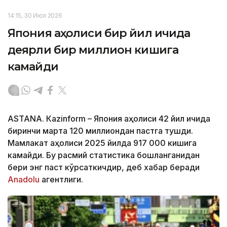
14:15, 30 Июл 2026
Япония аҳолиси бир йил ичида
деярли бир миллион кишига
камайди
ASTANА. Кazinform – Япония аҳолиси 42 йил ичида
биринчи марта 120 миллиондан пастга тушди.
Мамлакат аҳолиси 2025 йилда 917 000 кишига
камайди. Бу расмий статистика бошланганидан
бери энг паст кўрсаткичдир, деб хабар беради
Аnadolu
агентлиги.