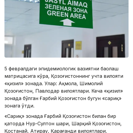
5 февралдаги эпидемиологик вазиятни баҳолаш
матрицасига кўра, Қозоғистоннинг учта вилояти
«қизил» зонада. Улар: Ақмола, Шимолий
Қозоғистон, Павлодар вилоятлари. Кеча «қизил»
зонада бўлган Ғарбий Қозоғистон бугун «сариқ»
зонага ўтди.
«Сариқ» зонада Ғарбий Қозоғистон билан бир
қаторда Нур-Султон шаҳри, Шарқий Қозоғистон,
Қостанай, Атирау, Қарағанди вилоятлари.