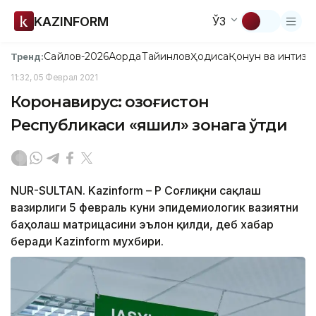
KAZINFORM
ЎЗ
Сайлов-2026
Ақорда
Тайинлов
Ҳодиса
Қонун ва интизо
Тренд:
11:32, 05 Феврал 2021
Коронавирус: Қозоғистон
Республикаси «яшил» зонага ўтди
NUR-SULTAN. Kazinform – ҚР Соғлиқни сақлаш
вазирлиги 5 февраль куни эпидемиологик вазиятни
баҳолаш матрицасини эълон қилди, деб хабар
беради Kazinform мухбири.