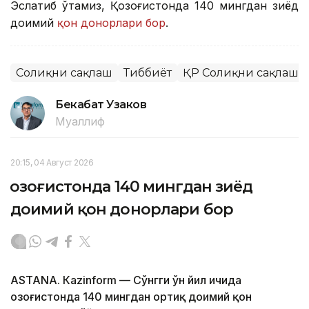
Эслатиб ўтамиз, Қозоғистонда 140 мингдан зиёд
доимий
қон донорлари бор
.
Соғлиқни сақлаш
Тиббиёт
ҚР Соғлиқни сақлаш 
Бекабат Узаков
Муаллиф
20:15, 04 Август 2026
Қозоғистонда 140 мингдан зиёд
доимий қон донорлари бор
ASTANА. Кazinform — Сўнгги ўн йил ичида
Қозоғистонда 140 мингдан ортиқ доимий қон