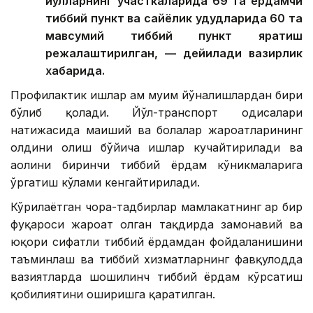
йўлларнинг участкаларида 69 та ёрдамчи
тиббий пункт ва сайёҳлик ҳудудларида 60 та
мавсумий тиббий пункт яратиш
режалаштирилган, — дейилади вазирлик
хабарида.
Профилактик ишлар ҳам муҳим йўналишлардан бири
бўлиб қолади. Йўл-транспорт ҳодисалари
натижасида маиший ва болалар жароҳатларининг
олдини олиш бўйича ишлар кучайтирилади ва
аҳолини биринчи тиббий ёрдам кўникмаларига
ўргатиш кўлами кенгайтирилади.
Кўрилаётган чора-тадбирлар мамлакатнинг ҳар бир
фуқароси жароҳат олган тақдирда замонавий ва
юқори сифатли тиббий ёрдамдан фойдаланишини
таъминлаш ва тиббий хизматларнинг фавқулодда
вазиятларда шошилинч тиббий ёрдам кўрсатиш
қобилиятини оширишга қаратилган.