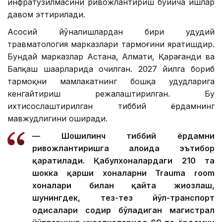
инфратузилмасини ривожлантириш бўйича ишлар
давом эттирилади.
Асосий йўналишлардан бири ҳудудий
травматология марказлари тармоғини яратишдир.
Бундай марказлар Астана, Алмати, Қарағанди ва
Балқаш шаҳарларида очилган. 2027 йилга бориб
тармоқни мамлакатнинг бошқа ҳудудларига
кенгайтириш режалаштирилган. Бу
ихтисослаштирилган тиббий ёрдамнинг
мавжудлигини оширади.
— Шошилинч тиббий ёрдамни
ривожлантиришга алоҳида эътибор
қаратилади. Қабулхоналардаги 210 та
шокка қарши хоналарни Trauma room
хоналари билан қайта жиҳозлаш,
шунингдек, тез-тез йўл-транспорт
ҳодисалари содир бўладиган магистрал