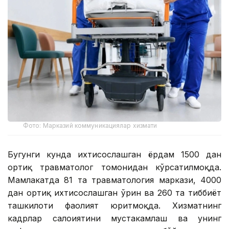
Фото: Марказий коммуникациялар хизмати
Бугунги кунда ихтисослашган ёрдам 1500 дан
ортиқ травматолог томонидан кўрсатилмоқда.
Мамлакатда 81 та травматология маркази, 4000
дан ортиқ ихтисослашган ўрин ва 260 та тиббиёт
ташкилоти фаолият юритмоқда. Хизматнинг
кадрлар салоҳиятини мустаҳкамлаш ва унинг