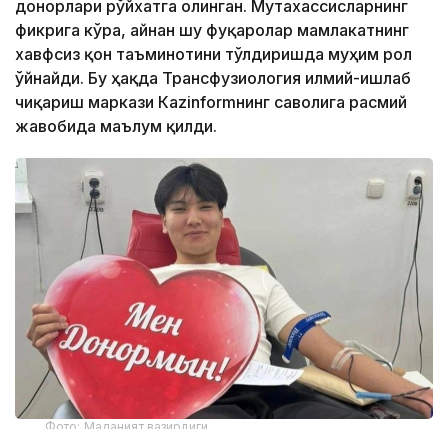
донорлари рўйхатга олинган. Мутахассисларнинг
фикрига кўра, айнан шу фуқаролар мамлакатнинг
хавфсиз қон таъминотини тўлдиришда муҳим рол
ўйнайди. Бу ҳақда Трансфузиология илмий-ишлаб
чиқариш маркази Кazinformнинг саволига расмий
жавобида маълум қилди.
Фото: Маданият вазирлиги