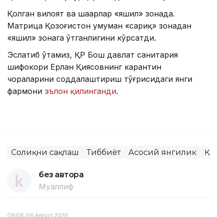
Қолган вилоят ва шаҳарлар «яшил» зонада.
Матрица Қозоғистон умуман «сариқ» зонадан
«яшил» зонага ўтганлигини кўрсатди.
Эслатиб ўтамиз, ҚР Бош давлат санитария
шифокори Ерлан Қиясовнинг карантин
чораларини соддалаштириш тўғрисидаги янги
фармони
эълон қилинганди
.
Соғлиқни сақлаш
Тиббиёт
Асосий янгилик
ҚР
без автора
Муаллиф
09:08, 06 Август 2026