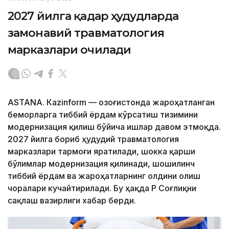
2027 йилга қадар ҳудудларда
замонавий травматология
марказлари очилади
ASTANА. Кazinform — Қозоғистонда жароҳатланган
беморларга тиббий ёрдам кўрсатиш тизимини
модернизация қилиш бўйича ишлар давом этмоқда.
2027 йилга бориб ҳудудий травматология
марказлари тармоғи яратилади, шокка қарши
бўлимлар модернизация қилинади, шошилинч
тиббий ёрдам ва жароҳатларнинг олдини олиш
чоралари кучайтирилади. Бу ҳақда ҚР Соғлиқни
сақлаш вазирлиги хабар берди.