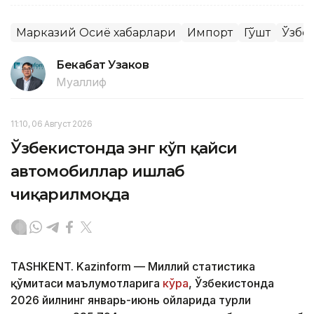
Марказий Осиё хабарлари
Импорт
Гўшт
Ўзбе
Бекабат Узаков
Муаллиф
11:10, 06 Август 2026
Ўзбекистонда энг кўп қайси
автомобиллар ишлаб
чиқарилмоқда
TASHKENT. Kazinform — Миллий статистика
қўмитаси маълумотларига
кўра
, Ўзбекистонда
2026 йилнинг январь-июнь ойларида турли