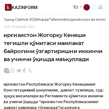
KAZINFORM
ЎЗ
Сайлов-2026
Ақорда
Тайинлов
Ҳодиса
Қонун ва интизо
Тренд:
14:25, 19 Декабр 2023
Қирғизистон Жогорку Кенеши
тегишли қўмитаси мамлакат
байроғини ўзгартиришни иккинчи
ва учинчи ўқишда маъқуллади
Қирғизистон Республикаси Жогорку Кенешининг
Конституциявий қонунчилик, давлат тузилиши, суд-
ҳуқуқ масалалари ва Регламенти қўмитаси иккинчи
ва учинчи ўқишда “Қирғизистон Республикасининг
давлат рамзлари тўғрисида”ги қонунга