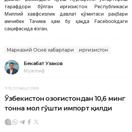
тарафдори бўлган Қирғизистон Республикаси
Миллий хавфсизлик давлат қўмитаси раҳбари
Қамчибек Тачиев ҳам бу ҳақда Facebookдаги
саҳифасида ёзган.
Марказий Осиё хабарлари
Қирғизистон
Бекабат Узаков
Муаллиф
11:10, 07 Август 2026
Ўзбекистон Қозоғистондан 10,6 минг
тонна мол гўшти импорт қилди