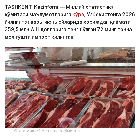
TASHKENT. Kazinform — Миллий статистика
қўмитаси маълумотларига
кўра
, Ўзбекистонга 2026
йилнинг январь-июнь ойларида хориждан қиймати
359,5 млн АҚШ долларига тенг бўлган 72 минг тонна
мол гўшти импорт қилинган.
Фото: Миллий статистика қўмитаси