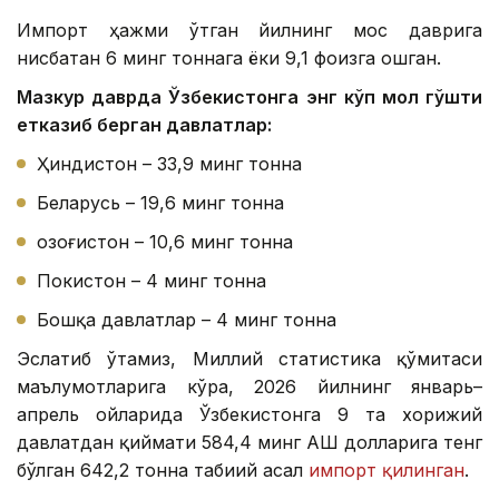
Импорт ҳажми ўтган йилнинг мос даврига
нисбатан 6 минг тоннага ёки 9,1 фоизга ошган.
Мазкур даврда Ўзбекистонга энг кўп мол гўшти
етказиб берган давлатлар:
Ҳиндистон – 33,9 минг тонна
Беларусь – 19,6 минг тонна
Қозоғистон – 10,6 минг тонна
Покистон – 4 минг тонна
Бошқа давлатлар – 4 минг тонна
Эслатиб ўтамиз, Миллий статистика қўмитаси
маълумотларига кўра, 2026 йилнинг январь–
апрель ойларида Ўзбекистонга 9 та хорижий
давлатдан қиймати 584,4 минг АҚШ долларига тенг
бўлган 642,2 тонна табиий асал
импорт қилинган
.