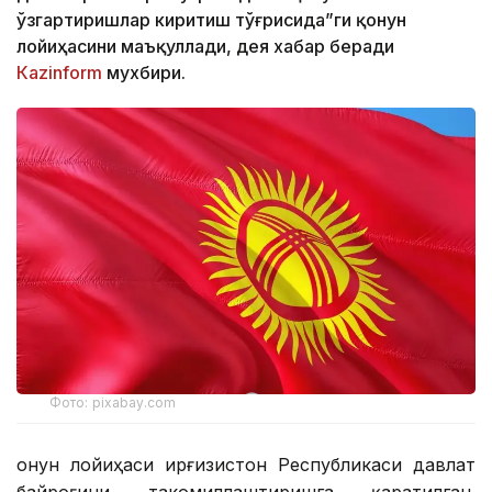
ўзгартиришлар киритиш тўғрисида”ги қонун
лойиҳасини маъқуллади, дея хабар беради
Кazinform
мухбири.
Фото: pixabay.com
Қонун лойиҳаси Қирғизистон Республикаси давлат