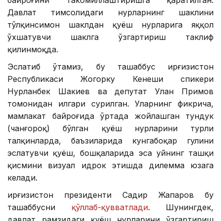
байроғини такомиллаштиришга қаратилган.
Давлат тимсолидаги нурларнинг шаклини
тўлқинсимон шаклдан қуёш нурларига яққол
ўхшатувчи шаклга ўзгартириш таклиф
қилинмоқда.
Эслатиб ўтамиз, бу ташаббус Қирғизистон
Республикаси Жогорку Кенеши спикери
Нурланбек Шакиев ва депутат Улан Примов
томонидан илгари сурилган. Уларнинг фикрича,
мамлакат байроғида ўртада жойлашган тундук
(чанғороқ) бўлган қуёш нурларини турли
талқинларда, баъзиларида кунгабоқар гулини
эслатувчи қуёш, бошқаларида эса уйнинг ташқи
қисмини визуал идрок этишда дилемма юзага
келади.
Қирғизистон президенти Садир Жапаров бу
ташаббусни
қўллаб-қувватлади
. Шунингдек,
давлат рамзидаги қуёш нурларини ўзгартириш