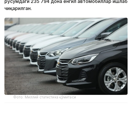
русумдаги 235 794 дона енгил автомобиллар ишлаб
чиқарилган.
Фото: Миллий статистика қўмитаси
Бу кўрсаткич ўтган йилнинг мос даврига нисбатан
26,8 минг донага ошган.
Улар русумлар бўйича қуйидагича: