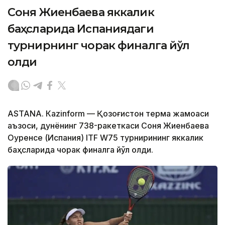
Соня Жиенбаева яккалик
баҳсларида Испаниядаги
турнирнинг чорак финалга йўл
олди
ASTANА. Кazinform — Қозоғистон терма жамоаси
аъзоси, дунёнинг 738-ракеткаси Соня Жиенбаева
Оуренсе (Испания) ITF W75 турнирининг яккалик
баҳсларида чорак финалга йўл олди.