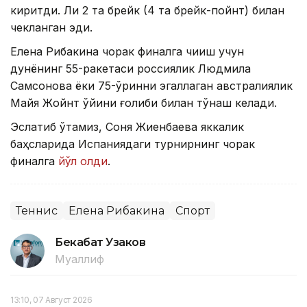
киритди. Ли 2 та брейк (4 та брейк-пойнт) билан
чекланган эди.
Елена Рибакина чорак финалга чиқиш учун
дунёнинг 55-ракетаси россиялик Людмила
Самсонова ёки 75-ўринни эгаллаган австралиялик
Майя Жойнт ўйини ғолиби билан тўқнаш келади.
Эслатиб ўтамиз, Соня Жиенбаева яккалик
баҳсларида Испаниядаги турнирнинг чорак
финалга
йўл олди
.
Теннис
Елена Рибакина
Спорт
Бекабат Узаков
Муаллиф
13:10, 07 Август 2026