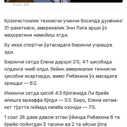
Фото: ҚТФ
Қозоғистонлик теннисчи учинчи босқичда дунёнинг
31-ракеткаси, америкалик Энн Лига қарши ўз
маҳоратини намойиш этди.
Бу икки спортчи ўртасидаги биринчи учрашув
эди.
Биринчи сетда Елена дарҳол 2:0, 4:1 ҳисобида
олдинга чиқиб олди. Кейин америкалик теннисчи
ҳисобни қисқартирди, аммо Рибакина ўз мақсадига
эришди — 6:2.
Иккинчи сетда ҳисоб 4:3 бўлганида Ли брейк
қилишга муваффақ бўлди — 5:3. Бироқ, Елена кетма-
кет тўртта геймда ғалаба қозонди — 7:5.
1 соат 28 дақиқа давом этган ўйинда Рибакина 6 та
брейк-пойнтдан 5 тасини ва 2 та эйсни қўлга