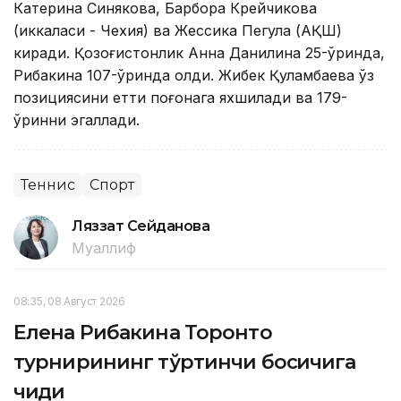
Катерина Синякова, Барбора Крейчикова
(иккаласи - Чехия) ва Жессика Пегула (АҚШ)
киради. Қозоғистонлик Анна Данилина 25-ўринда,
Рибакина 107-ўринда қолди. Жибек Қуламбаева ўз
позициясини етти поғонага яхшилади ва 179-
ўринни эгаллади.
Теннис
Спорт
Ляззат Сейданова
Муаллиф
08:35, 08 Август 2026
Елена Рибакина Торонто
турнирининг тўртинчи босқичига
чиқди