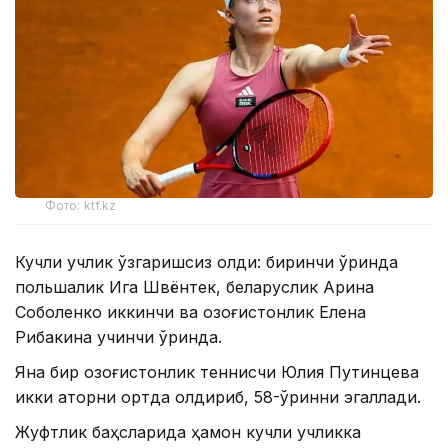
Фото: ktf.kz
Кучли учлик ўзгаришсиз қолди: биринчи ўринда
польшалик Ига Швёнтек, беларуслик Арина
Соболенко иккинчи ва қозоғистонлик Елена
Рибакина учинчи ўринда.
Яна бир қозоғистонлик теннисчи Юлия Путинцева
икки қаторни ортда қолдириб, 58-ўринни эгаллади.
Жуфтлик баҳсларида ҳамон кучли учликка