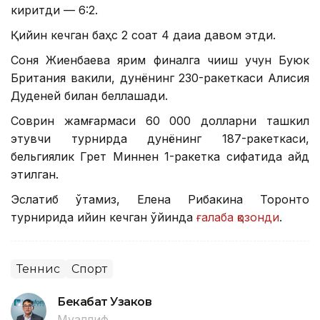
киритди — 6:2.
Қийин кечган баҳс 2 соат 4 дақиқа давом этди.
Соня Жиенбаева ярим финалга чиқиш учун Буюк
Британия вакили, дунёнинг 230-ракеткаси Алисия
Дуденей билан беллашади.
Соврин жамғармаси 60 000 долларни ташкил
этувчи турнирда дунёнинг 187-ракеткаси,
бельгиялик Грет Миннен 1-ракетка сифатида қайд
этилган.
Эслатиб ўтамиз, Елена Рибакина Торонто
турнирида қийин кечган ўйинда
ғалаба қозонди
.
Теннис
Спорт
Бекабат Узаков
Муаллиф