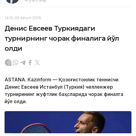
14:10, 06 Август 2026
Денис Евсеев Туркиядаги
турнирнинг чорак финалига йўл
олди
ASTANА. Кazinform — Қозоғистонлик теннисчи
Денис Евсеев Истанбул (Туркия) челленжер
турнирининг жуфтлик баҳсларида чорак финалга
йўл олди.