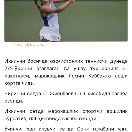
Фото: olympic.kz
Иккинчи босқичда қозоғистонлик теннисчи дунёда
272-ўринни эгаллаган ва ушбу турнирнинг 6-
ракеткаси, марокашлик Ясмин Каббажга қарши
кортга чиқди.
Биринчи сетда С. Жиенбаева 6:3 ҳисобида ғалаба
қозонди.
Иккинчи сетда марокашлик спортчи қаршилик
кўрсатиб, 6:4 ҳисобида ғалаба қозонди.
Учинчи, ҳал қилувчи сетда Соня ғалабани қўлга