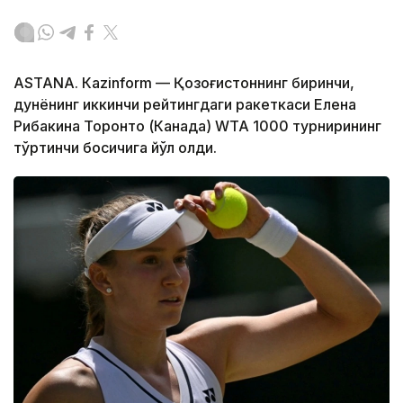
ASTANА. Кazinform — Қозоғистоннинг биринчи,
дунёнинг иккинчи рейтингдаги ракеткаси Елена
Рибакина Торонто (Канада) WТА 1000 турнирининг
тўртинчи босқичига йўл олди.