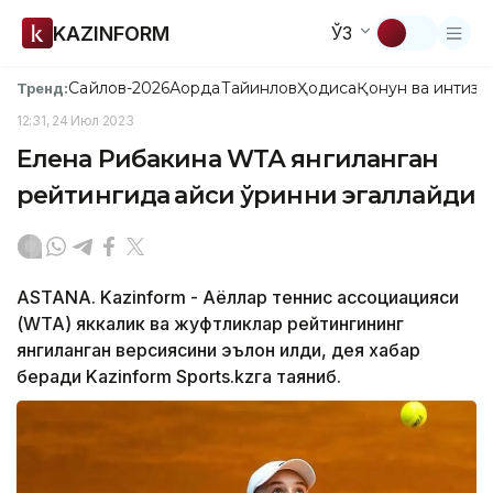
KAZINFORM
ЎЗ
Сайлов-2026
Ақорда
Тайинлов
Ҳодиса
Қонун ва интизо
Тренд:
12:31, 24 Июл 2023
Елена Рибакина WТА янгиланган
рейтингида қайси ўринни эгаллайди
ASTANA. Kazinform - Аёллар теннис ассоциацияси
(WТА) яккалик ва жуфтликлар рейтингининг
янгиланган версиясини эълон қилди, дея хабар
беради Kazinform Sports.kzга таяниб.