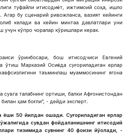
лиги туфайли иқтисодиёт, ижтимоий соҳа, қишлоқ
. Агар бу сценарий ривожланса, вазият кейинги
либ келади ва кейин минтақа давлатлари уни
 учун кўпроқ чоралар кўришлари керак.
 раиси ўринбосари, бош иқтисодчиси Евгений
а ўтиш Марказий Осиёда суғориладиган ерлар
ат хавфсизлигини таъминлаш муаммосининг ягона
ва сувга талабнинг ортиши, балки Афғонистондан
билан ҳам боғлиқ”, - дейди эксперт.
а ёши 50 йилдан ошади. Суғориладиган ерлар
хўжалигида сувдан фойдаланишнинг иқтисодий
лари тизимида сувнинг 40 фоизи йўқолади, -