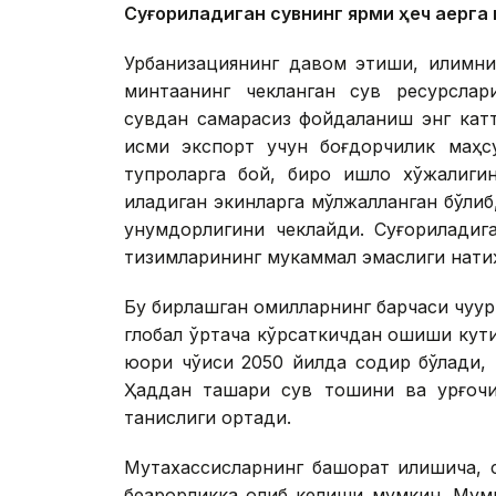
Суғориладиган сувнинг ярми ҳеч қаерга
Урбанизациянинг давом этиши, иқлимни
минтақанинг чекланган сув ресурслар
сувдан самарасиз фойдаланиш энг кат
қисми экспорт учун боғдорчилик маҳс
тупроқларга бой, бироқ қишлоқ хўжалиг
қиладиган экинларга мўлжалланган бўли
унумдорлигини чеклайди. Суғориладиг
тизимларининг мукаммал эмаслиги натиж
Бу бирлашган омилларнинг барчаси чуқур
глобал ўртача кўрсаткичдан ошиши кутил
юқори чўққиси 2050 йилда содир бўлади
Ҳаддан ташқари сув тошқини ва қурғоқ
танқислиги ортади.
Мутахассисларнинг башорат қилишича, су
беқарорликка олиб келиши мумкин. Мумк