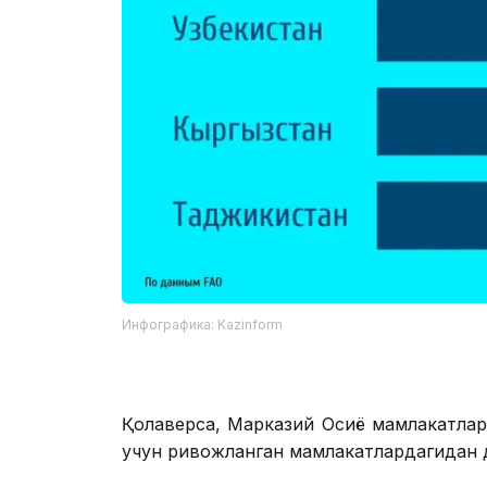
Инфографика: Kazinform
Қолаверса, Марказий Осиё мамлакатлар
учун ривожланган мамлакатлардагидан д