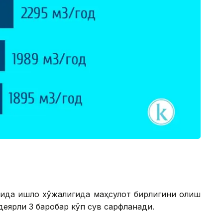
ида қишлоқ хўжалигида маҳсулот бирлигини олиш
еярли 3 баробар кўп сув сарфланади.