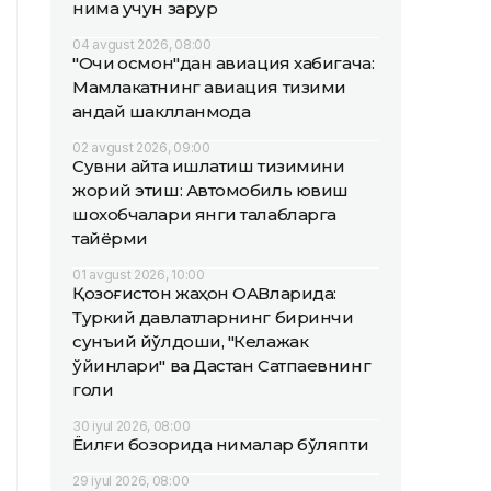
нима учун зарур
04 avgust 2026, 08:00
"Очиқ осмон"дан авиация хабигача:
Мамлакатнинг авиация тизими
қандай шаклланмоқда
02 avgust 2026, 09:00
Сувни қайта ишлатиш тизимини
жорий этиш: Автомобиль ювиш
шохобчалари янги талабларга
тайёрми
01 avgust 2026, 10:00
Қозоғистон жаҳон ОАВларида:
Туркий давлатларнинг биринчи
сунъий йўлдоши, "Келажак
ўйинлари" ва Дастан Сатпаевнинг
голи
30 iyul 2026, 08:00
Ёқилғи бозорида нималар бўляпти
29 iyul 2026, 08:00