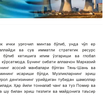
ик ички қурғоқчил минтақа бўлиб, унда чўл ер
ллайди ва сув қимматли стратегик ресурс
қ бўлиб кетишига иқлим ўзгариши ва глобал
кўрсатмоқда. Бунинг оқибати аллақачон Марказий
нинг асосий манбалари бўлган Тянь-Шань ва
ининг қисқариши бўлди. Музликларнинг эриш
 Орол денгизининг қурийдиган тубидан шамоллар
қилади. Ҳар йили тонналаб чанг ва туз Помир ва
 шу билан эриш тезлиги ва майдонига таъсир