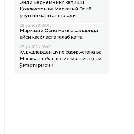
Энди Бернемнинг келиши
Қозоғистон ва Марказий Осиё
учун нимани англатади
28 iyul 2026, 08:00
Марказий Осиё мамлакатларида
қайси касбларга талаб катта
27 iyul 2026, 08:00
Ҳудудлардан дунё сари: Астана ва
Москва глобал логистикани қандай
ўзгартирмоқчи