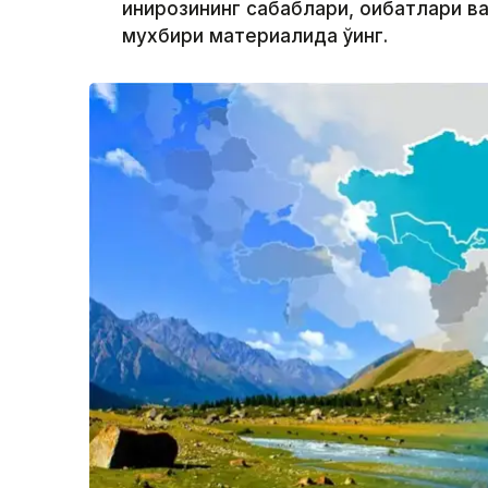
инқирозининг сабаблари, оқибатлари в
мухбири материалида ўқинг.