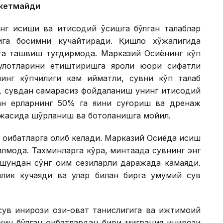
 кетмайди
нг исиши ва иқтисодий ўсишга бўлган талаблар
ига босимни кучайтиради. Қишлоқ хўжалигида
та ташвиш туғдирмоқда. Марказий Осиёнинг кўп
улотларини етиштиришга яроқли юқори сифатли
ининг кўпчилиги кам қийматли, сувни кўп талаб
б, сувдан самарасиз фойдаланиш унинг иқтисодий
ан ерларнинг 50% га яқини суғориш ва дренаж
асида шўрланиш ва ботқоқланишга мойил.
 оқибатларга олиб келади. Марказий Осиёда исиш
моқда. Тахминларга кўра, минтақада сувнинг энг
, шундан сўнг оқим сезиларли даражада камаяди.
чилик кучаяди ва улар билан бирга умумий сув
в инқирози озиқ-овқат танқислигига ва ижтимоий
ин бўлган оқибатлардан бири миграция инқирози