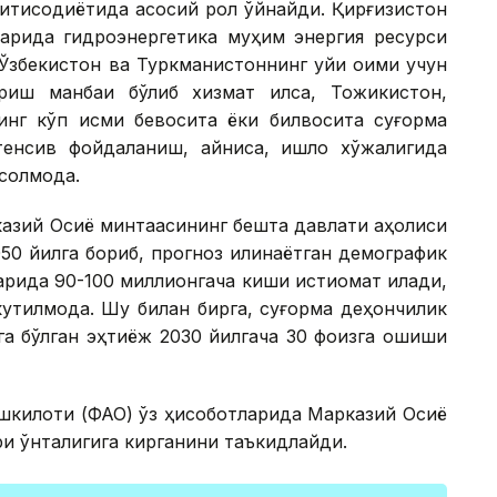
иқтисодиётида асосий рол ўйнайди. Қирғизистон
ларида гидроэнергетика муҳим энергия ресурси
Ўзбекистон ва Туркманистоннинг қуйи оқими учун
риш манбаи бўлиб хизмат қилса, Тожикистон,
инг кўп қисми бевосита ёки билвосита суғорма
тенсив фойдаланиш, айниқса, қишлоқ хўжалигида
солмоқда.
азий Осиё минтақасининг бешта давлати аҳолиси
0 йилга бориб, прогноз қилинаётган демографик
ида 90-100 миллионгача киши истиқомат қилади,
кутилмоқда. Шу билан бирга, суғорма деҳқончилик
га бўлган эҳтиёж 2030 йилгача 30 фоизга ошиши
ташкилоти (ФАО) ўз ҳисоботларида Марказий Осиё
и ўнталигига кирганини таъкидлайди.