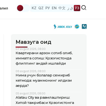
KZ
QZ
РУ
EN
中文
ق ز
ЎЗ
аҳлил
Мавзуга оид
07 avgust 2026, 08:00
Квартирани арзон сотиб олиб,
қимматга сотиш: Қозоғистонда
флиппинг қандай ишлайди
06 avgust 2026, 08:00
Нима учун болалар семириб
кетмоқда: муаммонинг илдизи
қаерда?
05 avgust 2026, 08:00
Alatau City ва рақамлаштириш:
Хитой тажрибаси Қозоғистонга