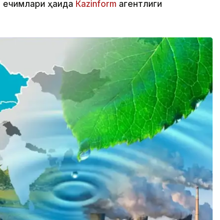
а ечимлари ҳақида
Кazinform
агентлиги