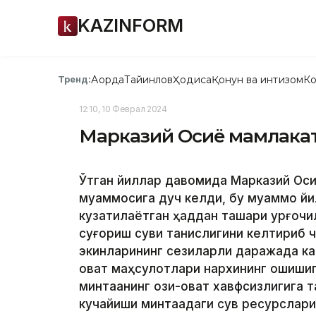
KAZINFORM
Ақорда
Тайинлов
Ҳодиса
Қонун ва интизом
Ко
Тренд:
12:10, 10 Феврал 2024
Марказий Осиё мамлакат
Ўтган йиллар давомида Марказий Осиё
муаммосига дуч келди, бу муаммо йи
кузатилаётган ҳаддан ташқари қурғоқч
суғориш суви танқислигини келтириб чи
экинларининг сезиларли даражада кам
овқат маҳсулотлари нархининг ошишиг
минтақанинг озиқ-овқат хавфсизлигига 
кучайиши минтақадаги сув ресурслари