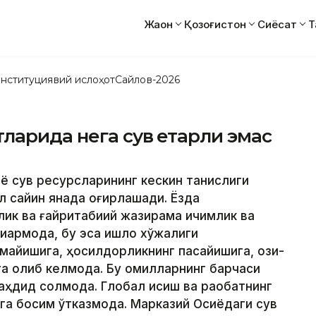
Жаҳон
Қозоғистон
Сиёсат
Т
нституциявий ислоҳот
Сайлов-2026
ларида нега сув етарли эмас
 сув ресурсларининг кескин танқислиги
л сайин янада оғирлашади. Ёзда
илик ва ғайритабиий жазирама ичимлик ва
қармоқда, бу эса қишлоқ хўжалиги
айишига, ҳосилдорликнинг пасайишига, озиқ-
а олиб келмоқда. Бу омилларнинг барчаси
таҳдид солмоқда. Глобал исиш ва рақобатнинг
га босим ўтказмоқда. Марказий Осиёдаги сув