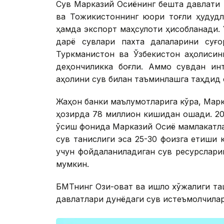
Сув Марказий Осиёнинг бешта давлати 
ва Тожикистоннинг юқори тоғли ҳудуд
ҳамда экспорт маҳсулоти ҳисобланади. 
дарё сувлари пахта далаларини суғо
Туркманистон ва Ўзбекистон аҳолисин
деҳқончиликка боғлиқ. Аммо сувдан ин
аҳолини сув билан таъминлашга таҳдид 
Жаҳон банки маълумотларига кўра, Марк
ҳозирда 78 миллион кишидан ошади. 205
ўсиш фонида Марказий Осиё мамлакатлар
сув танқислиги эса 25-30 фоизга етиши 
учун фойдаланиладиган сув ресурслари
мумкин.
БМТнинг Озиқ-овқат ва қишлоқ хўжалиги 
давлатлари дунёдаги сув истеъмолчилар