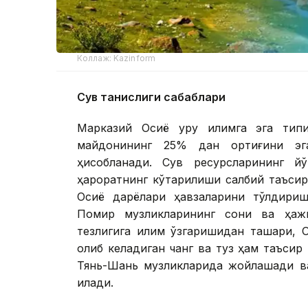
Коллаж: Kazinform
Сув танқислиги сабаблари
Марказий Осиё қуруқ иқлимга эга тип
майдонининг 25% дан ортиғини эга
ҳисобланади. Сув ресурсларининг йў
ҳароратнинг кўтарилиши салбий таъсир 
Осиё дарёлари ҳавзаларини тўлдириш
Помир музликларининг сони ва ҳажм
тезлигига иқлим ўзгаришидан ташқари,
олиб келадиган чанг ва туз ҳам таъсир 
Тянь-Шань музликларида жойлашади ва
қилади.