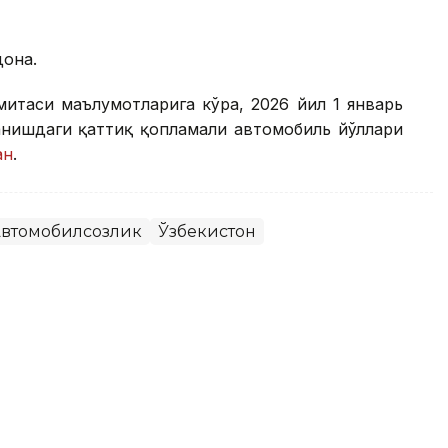
дона.
митаси маълумотларига кўра, 2026 йил 1 январь
анишдаги қаттиқ қопламали автомобиль йўллари
ан
.
втомобилсозлик
Ўзбекистон