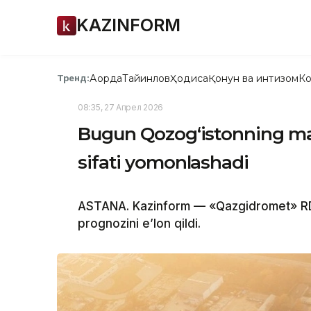
KAZINFORM
Ақорда
Тайинлов
Ҳодиса
Қонун ва интизом
Ко
Тренд:
08:35, 27 Апрел 2026
Bugun Qozog‘istonning ma
sifati yomonlashadi
ASTANA. Kazinform — «Qazgidromet» RDK
prognozini e’lon qildi.