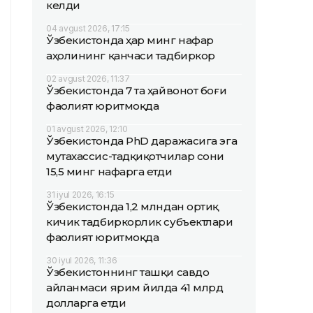
келди
04 avgust 2026, 17:15
Ўзбекистонда ҳар минг нафар
аҳолининг қанчаси тадбиркор
02 avgust 2026, 11:37
Ўзбекистонда 7 та ҳайвонот боғи
фаолият юритмоқда
01 avgust 2026, 12:10
Ўзбекистонда PhD даражасига эга
мутахассис-тадқиқотчилар сони
15,5 минг нафарга етди
31 iyul 2026, 16:15
Ўзбекистонда 1,2 млндан ортиқ
кичик тадбиркорлик субъектлари
фаолият юритмоқда
30 iyul 2026, 11:36
Ўзбекистоннинг ташқи савдо
айланмаси ярим йилда 41 млрд
долларга етди