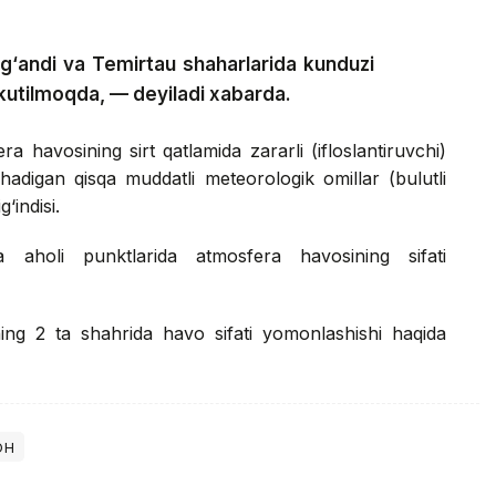
ag‘andi va Temirtau shaharlarida kunduzi
kutilmoqda, — deyiladi xabarda.
 havosining sirt qatlamida zararli (ifloslantiruvchi)
hadigan qisqa muddatli meteorologik omillar (bulutli
‘indisi.
a aholi punktlarida atmosfera havosining sifati
ning 2 ta shahrida havo sifati yomonlashishi haqida
он