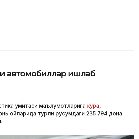
йси автомобиллар ишлаб
стика қўмитаси маълумотларига
кўра
,
юнь ойларида турли русумдаги 235 794 дона
.