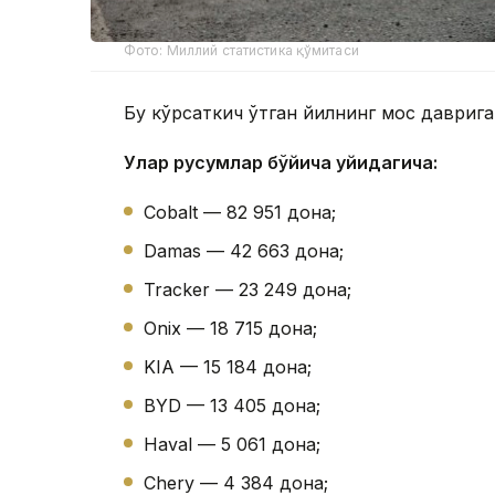
Фото: Миллий статистика қўмитаси
Бу кўрсаткич ўтган йилнинг мос даврига
Улар русумлар бўйича қуйидагича:
Cobalt — 82 951 дона;
Damas — 42 663 дона;
Tracker — 23 249 дона;
Onix — 18 715 дона;
KIA — 15 184 дона;
BYD — 13 405 дона;
Haval — 5 061 дона;
Chery — 4 384 дона;