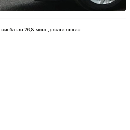
 нисбатан 26,8 минг донага ошган.