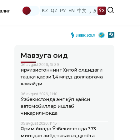
KZ
QZ
РУ
EN
中文
ق ز
ЎЗ
аҳлил
Мавзуга оид
06 avgust 2026, 15:39
Қирғизистоннинг Хитой олдидаги
ташқи қарзи 1,4 млрд долларгача
камайди
06 avgust 2026, 11:10
Ўзбекистонда энг кўп қайси
автомобиллар ишлаб
чиқарилмоқда
05 avgust 2026, 11:15
Ярим йилда Ўзбекистонда 373
мингдан зиёд чақалоқ дунёга