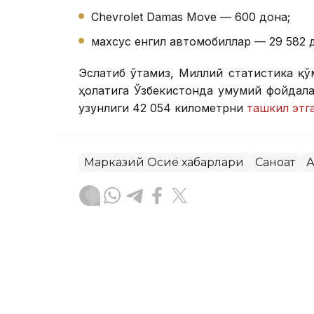
Chevrolet Damas Move — 600 дона;
махсус енгил автомобиллар — 29 582 
Эслатиб ўтамиз, Миллий статистика қў
ҳолатига Ўзбекистонда умумий фойдал
узунлиги 42 054 километрни
ташкил этг
Марказий Осиё хабарлари
Саноат
А
Бекабат Узаков
Муаллиф