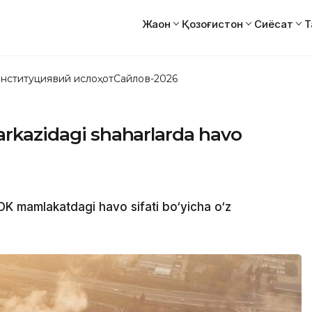
Жаҳон
Қозоғистон
Сиёсат
Т
нституциявий ислоҳот
Сайлов-2026
rkazidagi shaharlarda havo
 mamlakatdagi havo sifati bo‘yicha o‘z