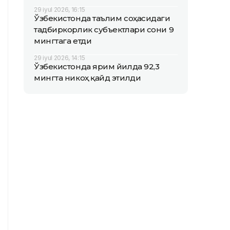
29 iyul 2026, 16:15
Ўзбекистонда таълим соҳасидаги
тадбиркорлик субъектлари сони 9
мингтага етди
29 iyul 2026, 14:15
Ўзбекистонда ярим йилда 92,3
мингта никоҳ қайд этилди