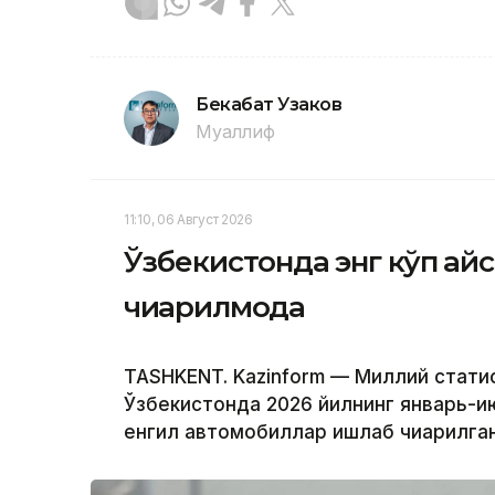
Бекабат Узаков
Муаллиф
11:10, 06 Август 2026
Ўзбекистонда энг кўп қа
чиқарилмоқда
TASHKENT. Kazinform — Миллий стати
Ўзбекистонда 2026 йилнинг январь-и
енгил автомобиллар ишлаб чиқарилган