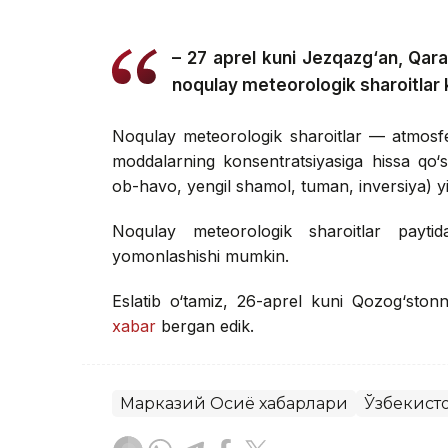
– 27 aprel kuni Jezqazg‘an, Qar
noqulay meteorologik sharoitlar 
Noqulay meteorologik sharoitlar — atmosfera
moddalarning konsentratsiyasiga hissa qo‘s
ob-havo, yengil shamol, tuman, inversiya) yig
Noqulay meteorologik sharoitlar paytid
yomonlashishi mumkin.
Eslatib o‘tamiz, 26-aprel kuni Qozog‘ston
xabar
bergan edik.
Марказий Осиё хабарлари
Ўзбекист