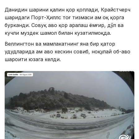
Данидин шаҳрини қалин қор қоплади, Крайстчерч
шаҳридаги Порт-Ҳиллс тоғ тизмаси ҳам оқ қорга
бурканди. Совуқ ҳаво қор аралаш ёмғир, дўл ва
кучли муздек шамол билан кузатилмоқда.
Веллингтон ва мамлакатнинг яна бир қатор
ҳудудларида ҳам ҳаво кескин совиб, ноқулай об-ҳаво
шароити юзага келди.