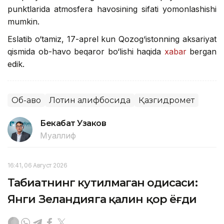
punktlarida atmosfera havosining sifati yomonlashishi
mumkin.
Eslatib o‘tamiz, 17-aprel kun Qozog‘istonning aksariyat
qismida ob-havo beqaror bo‘lishi haqida
xabar
bergan
edik.
Об-ҳаво
Лотин алифбосида
Қазгидромет
Бекабат Узаков
Муаллиф
16:41, 06 Август 2026
Табиатнинг кутилмаган ҳодисаси:
Янги Зеландияга қалин қор ёғди