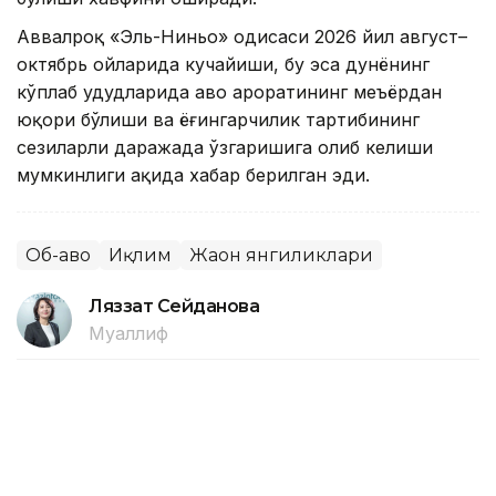
Аввалроқ «Эль-Ниньо» ҳодисаси 2026 йил август–
октябрь ойларида кучайиши, бу эса дунёнинг
кўплаб ҳудудларида ҳаво ҳароратининг меъёрдан
юқори бўлиши ва ёғингарчилик тартибининг
сезиларли даражада ўзгаришига олиб келиши
мумкинлиги ҳақида хабар берилган эди.
Об-ҳаво
Иқлим
Жаҳон янгиликлари
Ляззат Сейданова
Муаллиф
14:41, 06 Август 2026
Италиянинг 27 та шаҳрида кучли
иссиқ туфайли «қизил» хавф