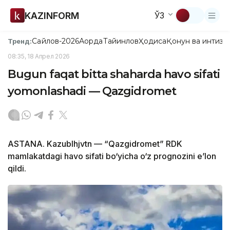
KAZINFORM
ЎЗ
Сайлов-2026
Ақорда
Тайинлов
Ҳодиса
Қонун ва интизо
Тренд:
08:35, 18 Апрел 2026
Bugun faqat bitta shaharda havo sifati
yomonlashadi — Qazgidromet
ASTANA. Kazublhjvtn — “Qazgidromet” RDK
mamlakatdagi havo sifati bo‘yicha o‘z prognozini e’lon
qildi.