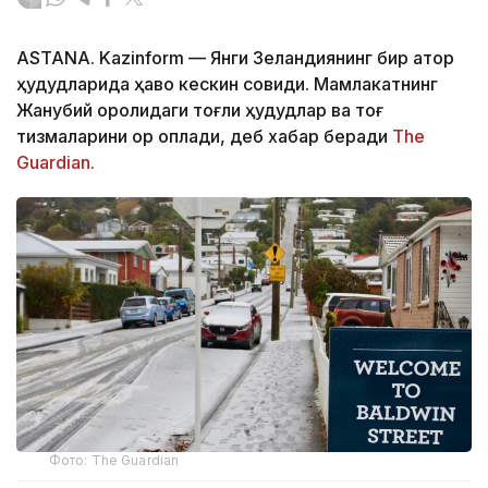
ASTANA. Kazinform
—
Янги Зеландиянинг бир қатор
ҳудудларида ҳаво кескин совиди. Мамлакатнинг
Жанубий оролидаги тоғли ҳудудлар ва тоғ
тизмаларини қор қоплади, деб хабар беради
The
Guardian.
Фото: The Guardian