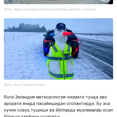
Фото: Жаңа Зеландия метеорологиялық қызметі / X желісі
Фото: New Zealand Police
Янги Зеландия метеорология хизмати тунда ҳаво
ҳарорати янада пасайишидан огоҳлантирди. Бу эса
кучли совуқ тушиши ва йўлларда музламалар ҳосил
бўлиши хавфини оширади.