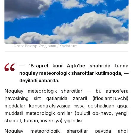
Фото: Виктор Федюнин / Kazinform
— 18-aprel kuni Aqto‘be shahrida tunda
noqulay meteorologik sharoitlar kutilmoqda, —
deyiladi xabarda.
Noqulay meteorologik sharoitlar — bu atmosfera
havosining sirt qatlamida zararli (ifloslantiruvchi)
moddalar konsentratsiyasiga hissa qo‘shadigan qisqa
muddatli meteorologik omillar (bulutli ob-havo, yengil
shamol, tuman, inversiya) yig‘indisi.
Noqulay meteorologik sharoitlar paytida aholi