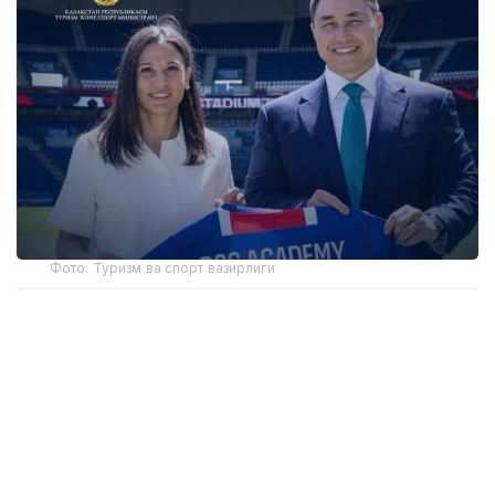
Фото: Туризм ва спорт вазирлиги
Академиянинг биринчи ўқув маркази пойтахтдаги
Air Arena спорт мажмуасида жойлашган бўлади.
FIFА талабларига мувофиқ ёпиқ футбол майдони
ёш спортчиларга йил давомида узлуксиз
машғулотлар ўтказиш имконини беради.
Биринчи мавсумда академия 6-14 ёшдаги 300 га