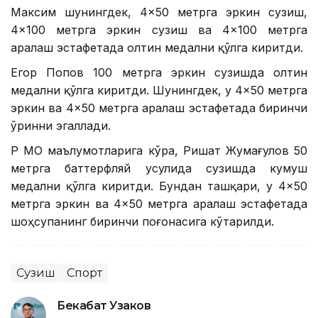
Максим шунингдек, 4×50 метрга эркин сузиш,
4×100 метрга эркин сузиш ва 4×100 метрга
аралаш эстафетада олтин медални қўлга киритди.
Егор Попов 100 метрга эркин сузишда олтин
медални қўлга киритди. Шунингдек, у 4×50 метрга
эркин ва 4×50 метрга аралаш эстафетада биринчи
ўринни эгаллади.
ҚР МОҚ маълумотларига кўра, Ришат Жумағулов 50
метрга баттерфляй усулида сузишда кумуш
медални қўлга киритди. Бундан ташқари, у 4×50
метрга эркин ва 4×50 метрга аралаш эстафетада
шоҳсупанинг биринчи поғонасига кўтарилди.
Сузиш
Спорт
Бекабат Узаков