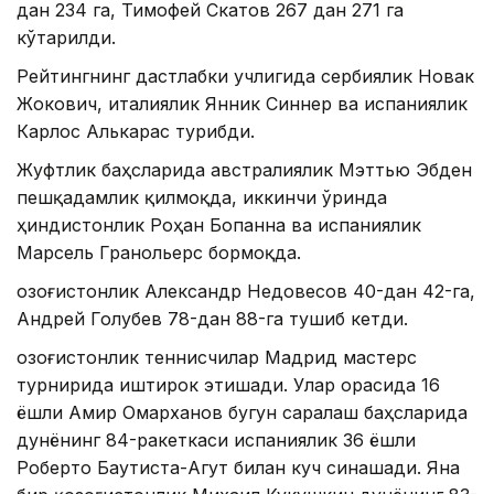
дан 234 га, Тимофей Скатов 267 дан 271 га
кўтарилди.
Рейтингнинг дастлабки учлигида сербиялик Новак
Жокович, италиялик Янник Синнер ва испаниялик
Карлос Алькарас турибди.
Жуфтлик баҳсларида австралиялик Мэттью Эбден
пешқадамлик қилмоқда, иккинчи ўринда
ҳиндистонлик Роҳан Бопанна ва испаниялик
Марсель Гранольерс бормоқда.
Қозоғистонлик Александр Недовесов 40-дан 42-га,
Андрей Голубев 78-дан 88-га тушиб кетди.
Қозоғистонлик теннисчилар Мадрид мастерс
турнирида иштирок этишади. Улар орасида 16
ёшли Амир Омарханов бугун саралаш баҳсларида
дунёнинг 84-ракеткаси испаниялик 36 ёшли
Роберто Баутиста-Агут билан куч синашади. Яна