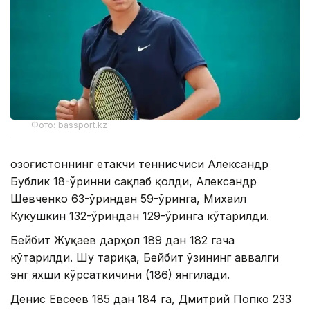
Фото: bassport.kz
Қозоғистоннинг етакчи теннисчиси Александр
Бублик 18-ўринни сақлаб қолди, Александр
Шевченко 63-ўриндан 59-ўринга, Михаил
Кукушкин 132-ўриндан 129-ўринга кўтарилди.
Бейбит Жуқаев дарҳол 189 дан 182 гача
кўтарилди. Шу тариқа, Бейбит ўзининг аввалги
энг яхши кўрсаткичини (186) янгилади.
Денис Евсеев 185 дан 184 га, Дмитрий Попко 233