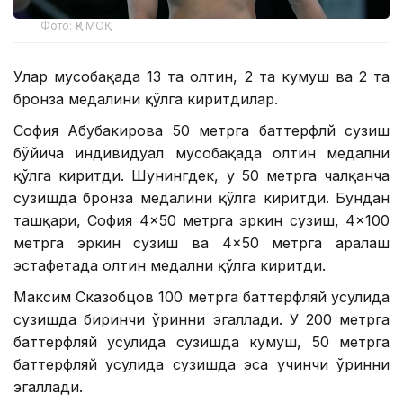
Фото: ҚР МОҚ
Улар мусобақада 13 та олтин, 2 та кумуш ва 2 та
бронза медалини қўлга киритдилар.
София Абубакирова 50 метрга баттерфлй сузиш
бўйича индивидуал мусобақада олтин медални
қўлга киритди. Шунингдек, у 50 метрга чалқанча
сузишда бронза медалини қўлга киритди. Бундан
ташқари, София 4×50 метрга эркин сузиш, 4×100
метрга эркин сузиш ва 4×50 метрга аралаш
эстафетада олтин медални қўлга киритди.
Максим Сказобцов 100 метрга баттерфляй усулида
сузишда биринчи ўринни эгаллади. У 200 метрга
баттерфляй усулида сузишда кумуш, 50 метрга
баттерфляй усулида сузишда эса учинчи ўринни
эгаллади.