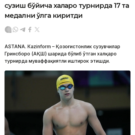
сузиш бўйича халқаро турнирда 17 та
медални қўлга киритди
ASTANА. Кazinform – Қозоғистонлик сузувчилар
Гринсборо (АҚШ) шаҳрида бўлиб ўтган халқаро
турнирда муваффақиятли иштирок этишди.