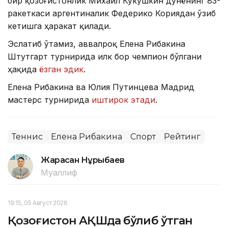
бир қозоғистонлик Михаил Кукушкин дунёнинг 83-
ракеткаси аргентиналик Федерико Кориядан ўзиб
кетишга ҳаракат қилади.
Эслатиб ўтамиз, аввалроқ Елена Рибакина
Штутгарт турнирида илк бор чемпион бўлгани
ҳақида
ёзган эдик
.
Елена Рибакина ва Юлия Путинцева Мадрид
мастерс турнирида
иштирок этади
.
Теннис
Елена Рибакина
Спорт
Рейтинг
Жарасқан Нұрыбаев
Муаллиф
19:15, 05 Август 2026
Қозоғистон АҚШда бўлиб ўтган