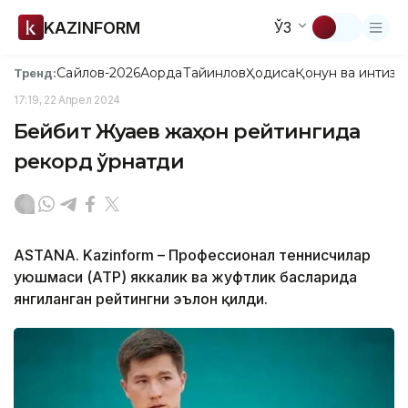
KAZINFORM
ЎЗ
Сайлов-2026
Ақорда
Тайинлов
Ҳодиса
Қонун ва интизо
Тренд:
17:19, 22 Апрел 2024
Бейбит Жуқаев жаҳон рейтингида
рекорд ўрнатди
ASTANA. Kazinform – Профессионал теннисчилар
уюшмаси (АТР) яккалик ва жуфтлик баҳсларида
янгиланган рейтингни эълон қилди.