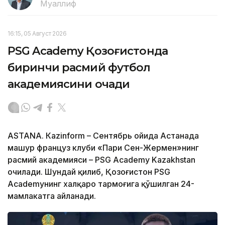
Муаллиф
16:15, 05 Август 2026
PSG Academy Қозоғистонда
биринчи расмий футбол
академиясини очади
ASTANА. Кazinform – Сентябрь ойида Астанада
машҳур француз клуби «Пари Сен-Жермен»нинг
расмий академияси – PSG Academy Kazakhstan
очилади. Шундай қилиб, Қозоғистон PSG
Academyнинг халқаро тармоғига қўшилган 24-
мамлакатга айланади.