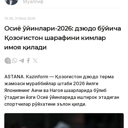
Муаллиф
10:36, 31 Июл 2026
Осиё ўйинлари-2026: дзюдо бўйича
Қозоғистон шарафини кимлар
ҳимоя қилади
ASTANА. Кazinform — Қозоғистон дзюдо терма
жамоаси мураббийлар штаби 2026 йилги
Япониянинг Аичи ва Нагоя шаҳарларида бўлиб
ўтадиган йзги Осиё ўйинларида иштирок этадиган
спортчилар рўйхатини эълон қилди.