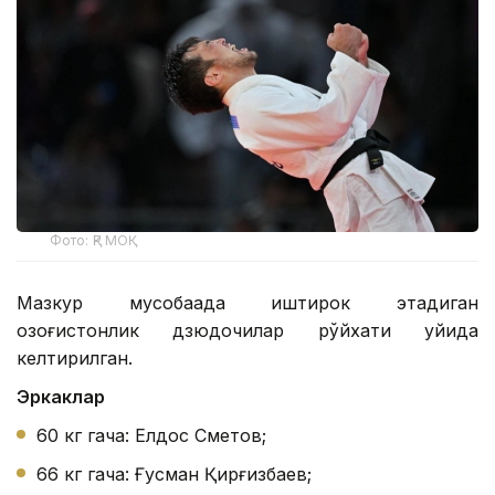
Фото: ҚР МОҚ
Мазкур мусобақада иштирок этадиган
қозоғистонлик дзюдочилар рўйхати қуйида
келтирилган.
Эркаклар
60 кг гача: Елдос Сметов;
66 кг гача: Ғусман Қирғизбаев;