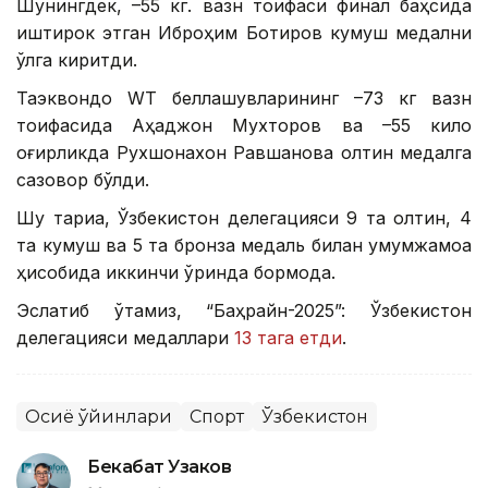
Шунингдек, –55 кг. вазн тоифаси финал баҳсида
иштирок этган Иброҳим Ботиров кумуш медални
қўлга киритди.
Таэквондо WT беллашувларининг –73 кг вазн
тоифасида Аҳаджон Мухторов ва –55 кило
оғирликда Рухшонахон Равшанова олтин медалга
сазовор бўлди.
Шу тариқа, Ўзбекистон делегацияси 9 та олтин, 4
та кумуш ва 5 та бронза медаль билан умумжамоа
ҳисобида иккинчи ўринда бормоқда.
Эслатиб ўтамиз, “Баҳрайн-2025”: Ўзбекистон
делегацияси медаллари
13 тага етди
.
Осиё ўйинлари
Спорт
Ўзбекистон
Бекабат Узаков