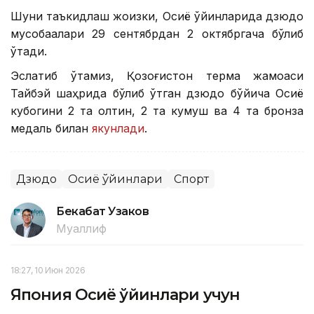
Шуни таъкидлаш жоизки, Осиё ўйинларида дзюдо
мусобақалари 29 сентябрдан 2 октябргача бўлиб
ўтади.
Эслатиб ўтамиз, Қозоғистон терма жамоаси
Тайбэй шаҳрида бўлиб ўтган дзюдо бўйича Осиё
кубогини 2 та олтин, 2 та кумуш ва 4 та бронза
медаль билан
якунлади
.
Дзюдо
Осиё ўйинлари
Спорт
Бекабат Узаков
Муаллиф
18:27, 10 Июн 2026
Япония Осиё ўйинлари учун