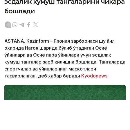
эсдалик кумуш тангаларини чиқара
бошлади
ASTANA. Kazinform – Япония зарбхонаси шу йил
охирида Нагоя шаҳрида бўлиб ўтадиган Осиё
ўйинлари ва Осиё пара ўйинлари учун эсдалик
кумуш тангалар зарб қилишни бошлади. Тангаларда
спортчилар ва ўйинларнинг маскотлари
тасвирланган, деб хабар беради
Кyodonews.