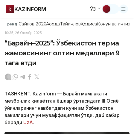
KAZINFORM
ЎЗ
Сайлов-2026
Ақорда
Тайинлов
Ҳодиса
Қонун ва интизо
Тренд:
10:35, 26 Октябр 2025
“Баҳрайн–2025”: Ўзбекистон терма
жамоасининг олтин медаллари 9
тага етди
TASHKENT. Kazinform — Баҳрайн мамлакати
мезбонлик қилаётган ёшлар ўртасидаги III Осиё
ўйинларининг навбатдаги куни ҳам Ўзбекистон
вакиллари учун муваффақиятли ўтди, деб хабар
беради
UzA
.