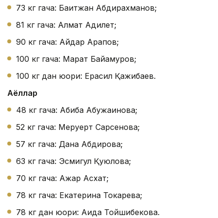
73 кг гача: Бақитжан Абдирахманов;
81 кг гача: Алмат Адилет;
90 кг гача: Айдар Арапов;
100 кг гача: Марат Байқамуров;
100 кг дан юқори: Ерасил Қажибаев.
Аёллар
48 кг гача: Абиба Абужақинова;
52 кг гача: Меруерт Сарсенова;
57 кг гача: Дана Абдирова;
63 кг гача: Эсмигул Қуюлова;
70 кг гача: Ажар Асхат;
78 кг гача: Екатерина Токарева;
78 кг дан юқори: Аида Тойшибекова.