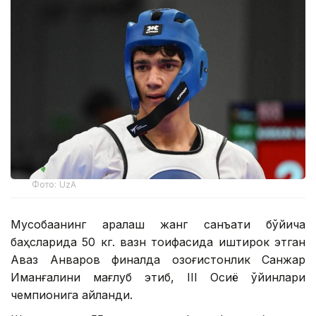
Фото: UzA
Мусобақанинг аралаш жанг санъати бўйича
баҳсларида 50 кг. вазн тоифасида иштирок этган
Аваз Анваров финалда қозоғистонлик Санжар
Иманғалини мағлуб этиб, III Осиё ўйинлари
чемпионига айланди.