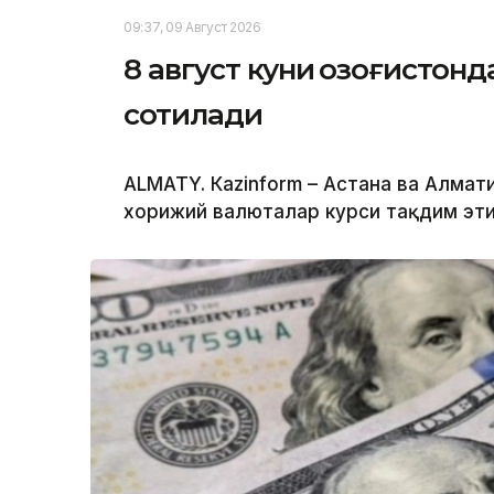
09:37, 09 Август 2026
8 август куни Қозоғистон
сотилади
ALMATY. Кazinform – Астана ва Алм
хорижий валюталар курси тақдим эти