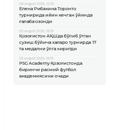
06 avgust 2026, 12:10
Елена Рибакина Торонто
турнирида қийин кечган ўйинда
ғалаба қозонди
05 avgust 2026, 19:15
Қозоғистон АҚШда бўлиб ўтган
сузиш бўйича халқаро турнирда 17
та медални қўлга киритди
05 avgust 2026, 16:15
PSG Academy Қозоғистонда
биринчи расмий футбол
академиясини очади