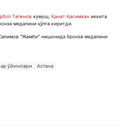
рбол Тапенов
кумуш,
Қанат Қасимхан
иккита
ронза медалини қўлга киритди.
 Салимов “Жамби” нишонида бронза медалини
лар ўйинлари
Астана