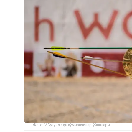
Фото: V Бутунжаҳон кўчманчилар ўйинлари