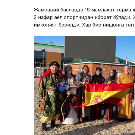
Жамоавий баҳсларда 16 мамлакат терма 
2 нафар аёл спортчидан иборат бўлади. Ҳ
имконият берилди. Ҳар бир нишонга тегг