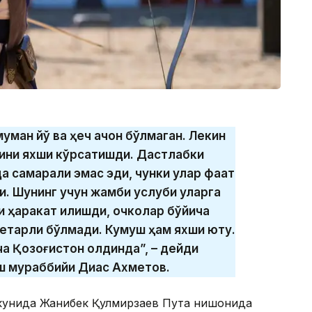
ман йўқ ва ҳеч қачон бўлмаган. Лекин
ини яхши кўрсатишди. Дастлабки
а самарали эмас эди, чунки улар фақат
ди. Шунинг учун жамби услуби уларга
 ҳаракат қилишди, очколар бўйича
 етарли бўлмади. Кумуш ҳам яхши ютуқ.
а Қозоғистон олдинда”, – дейди
ш мураббийи Диас Ахметов.
 кунида Жанибек Қулмирзаев Пута нишонида