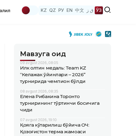
KZ
QZ
РУ
EN
中文
ق ز
ЎЗ
аҳлил
Мавзуга оид
09 avgust 2026, 08:05
Илк олтин медаль: Team KZ
“Келажак ўйинлари – 2026”
турнирида чемпион бўлди
08 avgust 2026, 08:35
Елена Рибакина Торонто
турнирининг тўртинчи босқичига
чиқди
07 avgust 2026, 19:10
Қояга кўтарилиш бўйича ОЧ:
Қозоғистон терма жамоаси