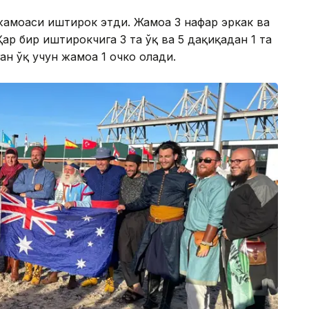
жамоаси иштирок этди. Жамоа 3 нафар эркак ва
ар бир иштирокчига 3 та ўқ ва 5 дақиқадан 1 та
ан ўқ учун жамоа 1 очко олади.