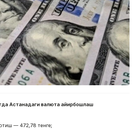
айтда Астанадаги валюта айирбошлаш
отиш — 472,78 тенге;