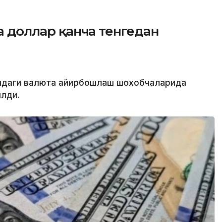
да доллар қанча тенгедан
атидаги валюта айирбошлаш шохобчаларида
лди.