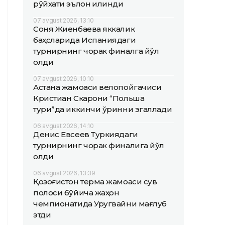
рўйхати эълон қилинди
07 avgust 2026, 13:10
Соня Жиенбаева яккалик
баҳсларида Испаниядаги
турнирнинг чорак финалга йўл
олди
07 avgust 2026, 10:10
Астана жамоаси велопойгачиси
Кристиан Скарони “Польша
тури”да иккинчи ўринни эгаллади
06 avgust 2026, 14:10
Денис Евсеев Туркиядаги
турнирнинг чорак финалига йўл
олди
06 avgust 2026, 13:39
Қозоғистон терма жамоаси сув
полоси бўйича жаҳон
чемпионатида Уругвайни мағлуб
этди