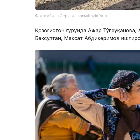
Фото: Айжан Серикжанқизи/Kazinform
Қозоғистон гуруҳида Ажар Тўлеуқанова,
Бексултан, Мақсат Абдикеримов иштирок