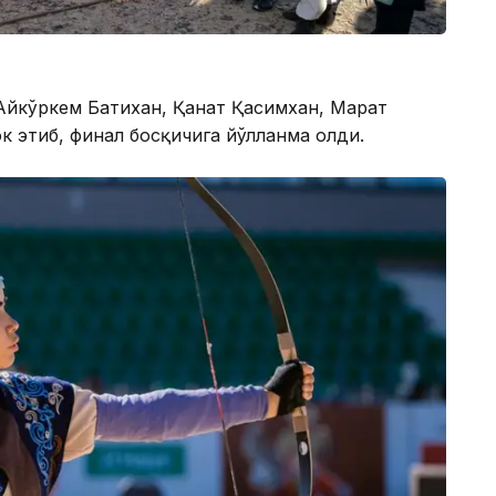
 Айкўркем Батихан, Қанат Қасимхан, Марат
 этиб, финал босқичига йўлланма олди.