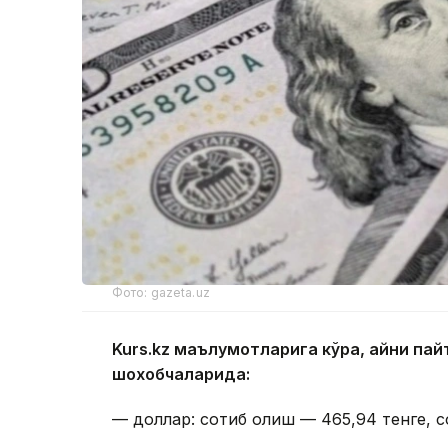
Фото: gazeta.uz
Kurs.kz маълумотларига кўра, айни п
шохобчаларида:
— доллар: сотиб олиш — 465,94 тенге, с