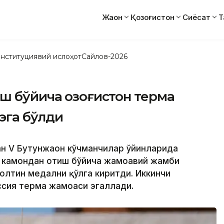
Жаҳон
Қозоғистон
Сиёсат
Т
нституциявий ислоҳот
Сайлов-2026
 бўйича Қозоғистон терма
эга бўлди
ан V Бутунжаҳон кўчманчилар ўйинларида
 камондан отиш бўйича жамоавий жамби
олтин медални қўлга киритди. Иккинчи
ссия терма жамоаси эгаллади.