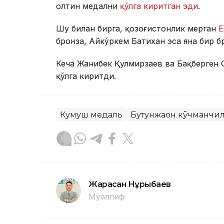
олтин медални
қўлга киритган эди
.
Шу билан бирга, қозоғистонлик мерган
Е
бронза, Айкўркем Батихан эса яна бир б
Кеча Жанибек Қулмирзаев ва Бақберген
қўлга киритди.
Кумуш медаль
Бутунжаҳон кўчманчи
Жарасқан Нұрыбаев
Муаллиф