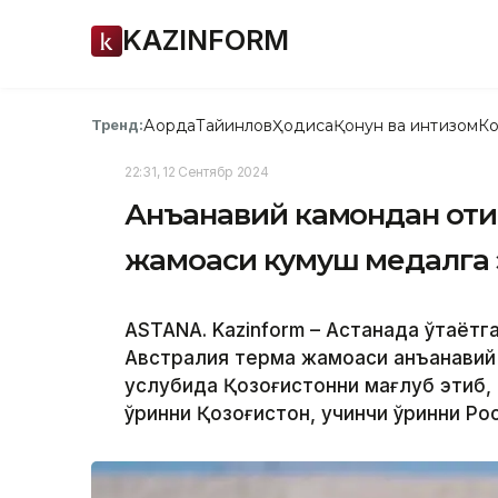
KAZINFORM
Ақорда
Тайинлов
Ҳодиса
Қонун ва интизом
Ко
Тренд:
22:31, 12 Сентябр 2024
Анъанавий камондан отиш
жамоаси кумуш медалга 
ASTANA. Kazinform – Астанада ўтаётг
Австралия терма жамоаси анъанавий
услубида Қозоғистонни мағлуб этиб, 
ўринни Қозоғистон, учинчи ўринни Ро