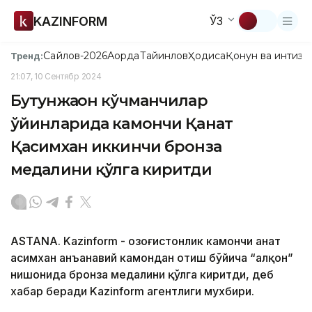
KAZINFORM
ЎЗ
Сайлов-2026
Ақорда
Тайинлов
Ҳодиса
Қонун ва интизо
Тренд:
21:07, 10 Сентябр 2024
Бутунжаҳон кўчманчилар
ўйинларида камончи Қанат
Қасимхан иккинчи бронза
медалини қўлга киритди
ASTANA. Kazinform - Қозоғистонлик камончи Қанат
Қасимхан анъанавий камондан отиш бўйича “Қалқон”
нишонида бронза медалини қўлга киритди, деб
хабар беради Kazinform агентлиги мухбири.