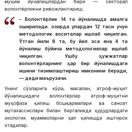
муҳим йўналишлардан бири — секторал
волонтёрликни ривожлантириш.
– Волонтёрлик 14 та йўналишда амалга
оширилади. Ҳозирда улардан 12 таси учун
методологик воситалар ишлаб чиқилган.
Ўтган йили 8 та, бу йил эса яна 4 та
йўналиш бўйича методологиялар ишлаб
чиқилган. Ушбу ҳужжатлар
волонтёрларнинг ҳар бир йўналишдаги
ишини тизимлаштириш имконини беради,
— деди маърузачи.
Унинг сўзларига кўра, масалан, атроф-муҳит
йўналишидаги волонтёрлар атроф-муҳитни
муҳофаза қилиш бошқармалари ва саноат
мутахассислари билан биргаликда ҳудудлардаги
экологик муаммоларни ҳал қилишда иштирок
этадилар.