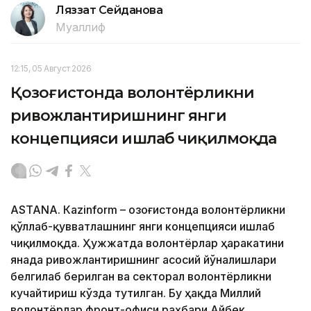
Ляззат Сейданова
Муаллиф
12:15, 05 Август 2026
Қозоғистонда волонтёрликни
ривожлантиришнинг янги
концепцияси ишлаб чиқилмоқда
ASTANА. Кazinform – Қозоғистонда волонтёрликни
қўллаб-қувватлашнинг янги концепцияси ишлаб
чиқилмоқда. Ҳужжатда волонтёрлар ҳаракатини
янада ривожлантиришнинг асосий йўналишлари
белгилаб берилган ва секторал волонтёрликни
кучайтириш кўзда тутилган. Бу ҳақда Миллий
волонтёрлар фронт-офиси раҳбари Айбек