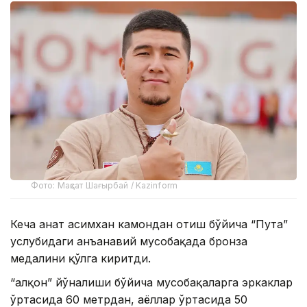
Фото: Мақсат Шағырбай / Kazinform
Кеча Қанат Қасимхан камондан отиш бўйича “Пута”
услубидаги анъанавий мусобақада бронза
медалини қўлга киритди.
“Қалқон” йўналиши бўйича мусобақаларга эркаклар
ўртасида 60 метрдан, аёллар ўртасида 50