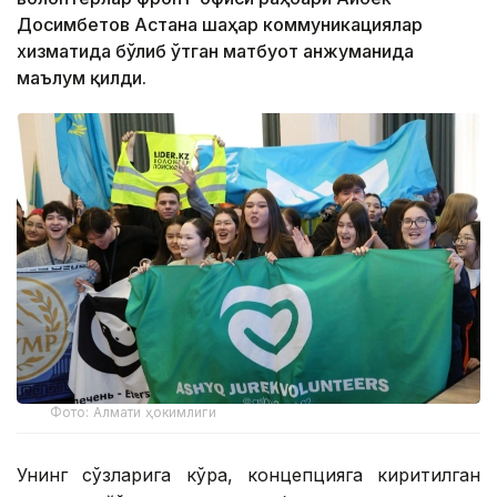
Досимбетов Астана шаҳар коммуникациялар
хизматида бўлиб ўтган матбуот анжуманида
маълум қилди.
Фото: Алмати ҳокимлиги
Унинг сўзларига кўра, концепцияга киритилган