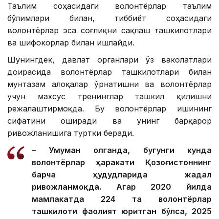
Таълим соҳасидаги волонтёрлар таълим
бўлимлари билан, тиббиёт соҳасидаги
волонтёрлар эса соғлиқни сақлаш ташкилотлари
ва шифокорлар билан ишлайди.
Шунингдек, давлат органлари ўз ваколатлари
доирасида волонтёрлар ташкилотлари билан
мунтазам алоқалар ўрнатишни ва волонтёрлар
учун махсус тренинглар ташкил қилишни
режалаштирмоқда. Бу волонтёрлар ишининг
сифатини оширади ва унинг барқарор
ривожланишига туртки беради.
– Умуман олганда, бугунги кунда
волонтёрлар ҳаракати Қозоғистоннинг
барча ҳудудларида жадал
ривожланмоқда. Агар 2020 йилда
мамлакатда 224 та волонтёрлар
ташкилоти фаолият юритган бўлса, 2025