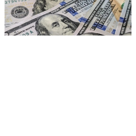
Фото: gazeta.uz
Kurs.kz маълумотларига кўра, ҳозирда
Астанадаги валюта айирбошлаш
шохобчаларида:
— доллар: сотиб олиш — 467,12 тенге, сотиш —
474,01 тенге;
— евро: сотиб олиш — 535,92 тенге, сотиш —