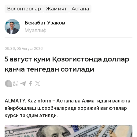
Волонтёрлар
Жамият
Астана
Бекабат Узаков
Муаллиф
09:36, 05 Август 2026
5 август куни Қозоғистонда доллар
қанча тенгедан сотилади
ALMATY. Кazinform – Астана ва Алматидаги валюта
айирбошлаш шохобчаларида хорижий валюталар
курси тақдим этилди.