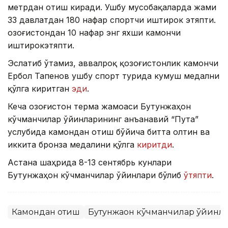
метрдан отиш киради. Ушбу мусобақаларда жами
33 давлатдан 180 нафар спортчи иштирок этяпти.
Қозоғистондан 10 нафар энг яхши камончи
иштирокэтяпти.
Эслатиб ўтамиз, аввалроқ қозоғистонлик камончи
Ербол Тапенов ушбу спорт турида кумуш медални
қўлга киритган
эди
.
Кеча Қозоғистон терма жамоаси Бутунжаҳон
кўчманчилар ўйинларининг анъанавий “Пута”
услубида камондан отиш бўйича битта олтин ва
иккита бронза медалини қўлга
киритди
.
Астана шаҳрида 8-13 сентябрь кунлари
Бутунжаҳон кўчманчилар ўйинлари бўлиб
ўтяпти
.
Камондан отиш
Бутунжаҳон кўчманчилар ўйинл