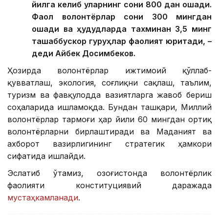
йилга келиб уларнинг сони 800 дан ошади.
Фаол волонтёрлар сони 300 мингдан
ошади ва ҳудудларда тахминан 3,5 минг
ташаббускор гуруҳлар фаолият юритади, –
деди Айбек Досимбеков.
Ҳозирда волонтёрлар ижтимоий қўллаб-
қувватлаш, экология, соғлиқни сақлаш, таълим,
туризм ва фавқулодда вазиятларга жавоб бериш
соҳаларида ишламоқда. Бундан ташқари, Миллий
волонтёрлар тармоғи ҳар йили 60 мингдан ортиқ
волонтёрларни бирлаштиради ва Маданият ва
ахборот вазирлигининг стратегик ҳамкори
сифатида ишлайди.
Эслатиб ўтамиз, Қозоғистонда волонтёрлик
фаолияти конституциявий даражада
мустаҳкамланади
.