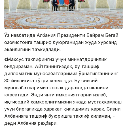
Ўз навбатида Албания Президенти Байрам Бегай
Қозоғистонга ташриф буюрганидан жуда хурсанд
эканлигини таъкидлади.
«Махсус таклифингиз учун миннатдорчилик
билдираман. Айтганингиздек, бу ташриф
дипломатик муносабатларимиз ўрнатилганининг
30 йиллигига тўғри келмоқда. Бу сиёсий
муносабатларимиз юксак даражада эканини
кўрсатади. Энди янги имкониятларни излаб,
иқтисодий ҳамкорлигимизни янада мустаҳкамлаш
учун биргаликда ҳаракат қилишимиз керак. Сизни
Албанияга ташриф буюришга таклиф қиламан, -
деди Албания раҳбари.