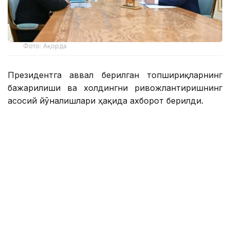
Фото: Ақорда
Президентга аввал берилган топшириқларнинг
бажарилиши ва холдингни ривожлантиришнинг
асосий йўналишлари ҳақида ахборот берилди.
Қасим-Жомарт Тоқаевга инвестиция ва кредит
портфели 14,3 триллион тенгега етиши ва 16,5
триллион тенгега етиши, йиллик соф фойда эса
400 миллиард тенгедан ошиши кутилаётгани
маълум қилинди.
— 2025 йил натижаларига кўра, холдинг
кўмагида 77,5 минг оила, жумладан,
навбатда турган 11,6 минг оила уй-жой
билан таъминланди. Ўтган йили 77 та