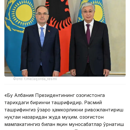
Фото: t.me/aqorda_resmi
«Бу Албания Президентининг Қозоғистонга
тарихдаги биринчи ташрифидир. Расмий
ташрифингиз ўзаро ҳамкорликни ривожлантириш
нуқтаи назаридан жуда муҳим. Қозоғистон
мамлакатингиз билан яқин муносабатлар ўрнатиш