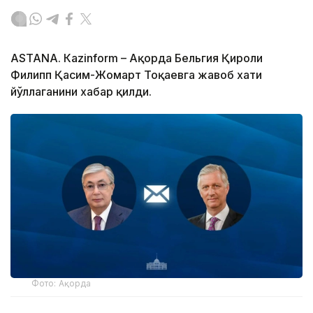
ASTANА. Кazinform – Ақорда Бельгия Қироли
Филипп Қасим-Жомарт Тоқаевга жавоб хати
йўллаганини хабар қилди.
Фото: Ақорда