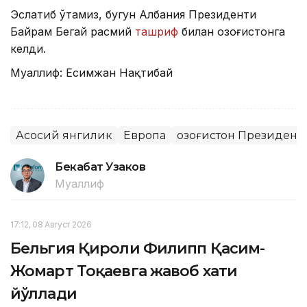
Эслатиб ўтамиз, бугун Албания Президенти
Байрам Бегай расмий
ташриф
билан Қозоғистонга
келди.
Муаллиф: Есимжан Нақтибай
Асосий янгилик
Европа
Қозоғистон Президент
Бекабат Узаков
Муаллиф
17:12, 08 Август 2026
Бельгия Қироли Филипп Қасим-
Жомарт Тоқаевга жавоб хати
йўллади