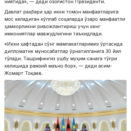
ниятида», — деди Қозоғистон Президенти.
Давлат раҳбари ҳар икки томон манфаатларига
мос келадиган кўплаб соҳаларда ўзаро манфаатли
ҳамкорликни ривожлантириш учун кенг
имкониятлар мавжудлигини таъкидлади.
«Икки ҳафтадан сўнг мамлакатларимиз ўртасида
дипломатик муносабатлар ўрнатилганига 30 йил
тўлади. Ташрифингиз ушбу муҳим санага тўғри
келишида рамзий маъно бор», — деди Қасим-
Жомарт Тоқаев.