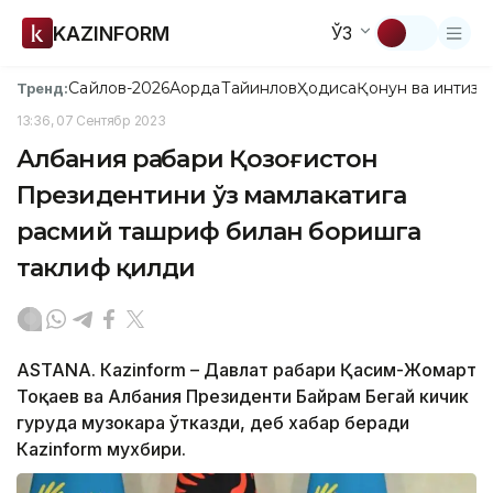
KAZINFORM
ЎЗ
Сайлов-2026
Ақорда
Тайинлов
Ҳодиса
Қонун ва интизо
Тренд:
13:36, 07 Сентябр 2023
Албания раҳбари Қозоғистон
Президентини ўз мамлакатига
расмий ташриф билан боришга
таклиф қилди
ASTANA. Кazinform – Давлат раҳбари Қасим-Жомарт
Тоқаев ва Албания Президенти Байрам Бегай кичик
гуруҳда музокара ўтказди, деб хабар беради
Каzinform мухбири.