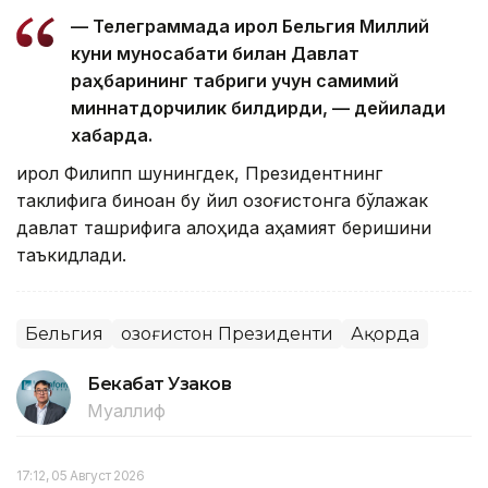
— Телеграммада Қирол Бельгия Миллий
куни муносабати билан Давлат
раҳбарининг табриги учун самимий
миннатдорчилик билдирди, — дейилади
хабарда.
Қирол Филипп шунингдек, Президентнинг
таклифига биноан бу йил Қозоғистонга бўлажак
давлат ташрифига алоҳида аҳамият беришини
таъкидлади.
Бельгия
Қозоғистон Президенти
Ақорда
Бекабат Узаков
Муаллиф
17:12, 05 Август 2026