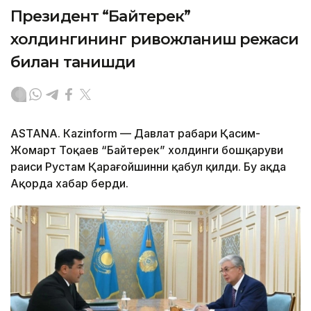
Президент “Байтерек”
холдингининг ривожланиш режаси
билан танишди
ASTANА. Каzinform — Давлат раҳбари Қасим-
Жомарт Тоқаев “Байтерек” холдинги бошқаруви
раиси Рустам Қарағойшинни қабул қилди. Бу ҳақда
Ақорда хабар берди.