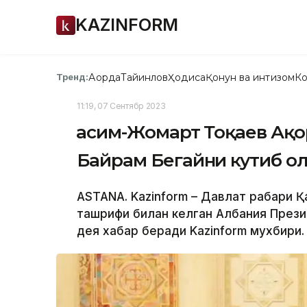
KAZINFORM
Ақорда
Тайинлов
Ҳодиса
Қонун ва интизом
Ко
Тренд:
11:19, 07 Сентябр 2023
Қасим-Жомарт Тоқаев Ақ
Байрам Бегайни кутиб о
ASTANA. Kazinform – Давлат раҳбари
ташрифи билан келган Албания Прези
дея хабар беради Kazinform мухбири.