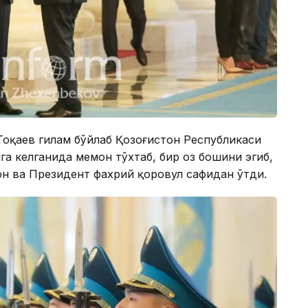
оқаев гилам бўйлаб Қозоғистон Республикаси
а келганида меҳмон тўхтаб, бир оз бошини эгиб,
мон ва Президент фахрий қоровул сафидан ўтди.