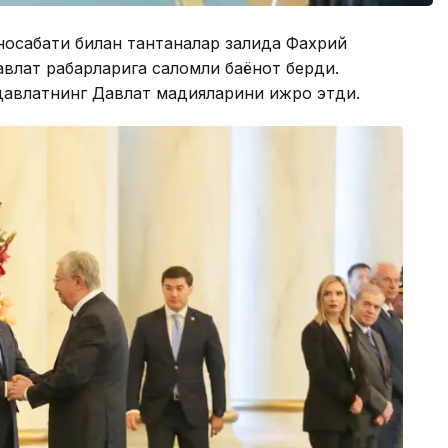
носабати билан тантаналар залида Фахрий
влат раҳбарларига саломли баёнот берди.
авлатнинг Давлат мадҳияларини ижро этди.