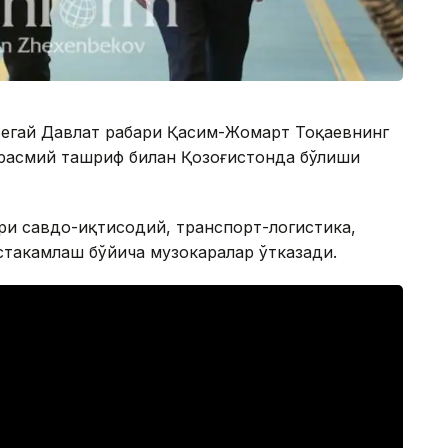
егай Давлат раҳбари Қасим-Жомарт Тоқаевнинг
 расмий ташриф билан Қозоғистонда бўлиши
ри савдо-иқтисодий, транспорт-логистика,
стаҳкамлаш бўйича музокаралар ўтказади.