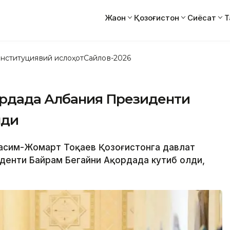
Жаҳон
Қозоғистон
Сиёсат
Т
нституциявий ислоҳот
Сайлов-2026
ордада Албания Президенти
лди
 Қасим-Жомарт Тоқаев Қозоғистонга давлат
денти Байрам Бегайни Ақордада кутиб олди,