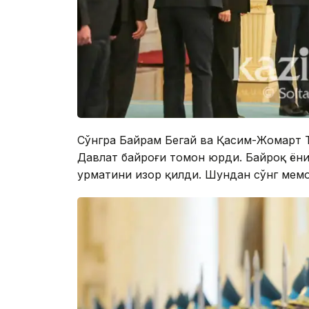
Сўнгра Байрам Бегай ва Қасим-Жомарт Т
Давлат байроғи томон юрди. Байроқ ёниг
ҳурматини изҳор қилди. Шундан сўнг меҳ