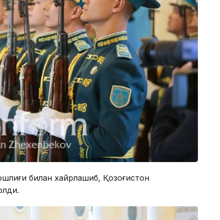
ошлиғи билан хайрлашиб, Қозоғистон
олди.