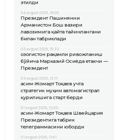
этилди
04 avgust 2026, 18:05
Президент Пашинянни
Арманистон Бош вазири
лавозимига қайта тайинлангани
билан табриклади
03 avgust 2026, 15:33
Қозоғистон рақамли ривожланиш
бўйича Марказий Осиёда етакчи —
Президент
03 avgust 2026, 12:17
Қасим-Жомарт Тоқаев учта
стратегик муҳим автомагистрал
қурилишига старт берди
01 avgust 2026, 13:00
Қасим-Жомарт Тоқаев Швейцария
Президентига табрик
телеграммасини юборди
01 avgust 2026, 11:41