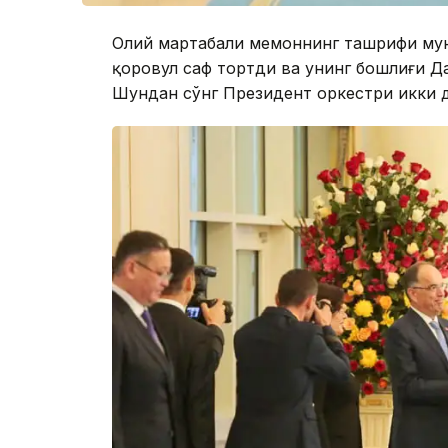
Олий мартабали меҳмоннинг ташрифи му
қоровул саф тортди ва унинг бошлиғи Да
Шундан сўнг Президент оркестри икки д