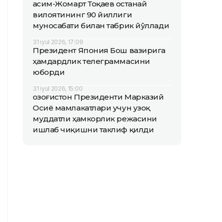
Қасим-Жомарт Тоқаев Қостанай
вилоятининг 90 йиллиги
муносабати билан табрик йўллади
31 iyul 2026, 17:09
Президент Япония Бош вазирига
ҳамдардлик телеграммасини
юборди
31 iyul 2026, 15:00
Қозоғистон Президенти Марказий
Осиё мамлакатлари учун узоқ
муддатли ҳамкорлик режасини
ишлаб чиқишни таклиф қилди