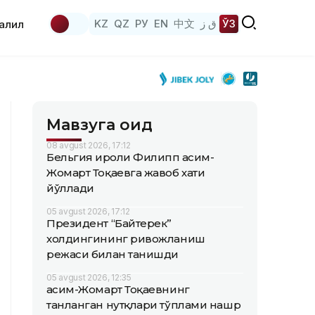
KZ
QZ
РУ
EN
中文
ق ز
ЎЗ
аҳлил
Мавзуга оид
08 avgust 2026, 17:12
Бельгия Қироли Филипп Қасим-
Жомарт Тоқаевга жавоб хати
йўллади
05 avgust 2026, 17:12
Президент “Байтерек”
холдингининг ривожланиш
режаси билан танишди
05 avgust 2026, 12:35
Қасим-Жомарт Тоқаевнинг
танланган нутқлари тўплами нашр