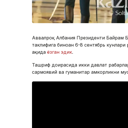
Аввалроқ Албания Президенти Байрам Б
таклифига биноан 6-8 сентябрь кунлари
ҳақида
ёзган эдик
.
Ташриф доирасида икки давлат раҳбарла
сармоявий ва гуманитар ҳамкорликни му