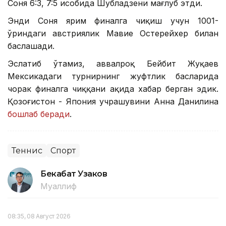
Соня 6:3, 7:5 ҳисобида Шубладзени мағлуб этди.
Энди Соня ярим финалга чиқиш учун 1001-
ўриндаги австриялик Мавие Остерейхер билан
баҳслашади.
Эслатиб ўтамиз, аввалроқ Бейбит Жуқаев
Мексикадаги турнирнинг жуфтлик баҳсларида
чорак финалга чиққани ҳақида хабар берган эдик.
Қозоғистон - Япония учрашувини Анна Данилина
бошлаб беради
.
Теннис
Спорт
Бекабат Узаков
Муаллиф
08:35, 08 Август 2026