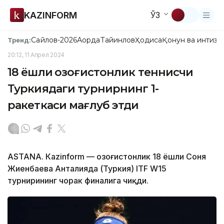
KAZINFORM
ЎЗ
Сайлов-2026
Ақорда
Тайинлов
Ҳодиса
Қонун ва интизо
Тренд:
20:12, 11 Апрел 2024
18 ёшли қозоғистонлик теннисчи
Туркиядаги турнирнинг 1-
ракеткаси мағлуб этди
ASTANА. Кazinform — Қозоғистонлик 18 ёшли Соня
Жиенбаева Анталияда (Туркия) ITF W15
турнирининг чорак финалига чиқди.