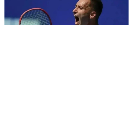
Фото: ktf.kz
Денис Евсеев хитойлик Фацзин Сунь билан
биргаликда ўзининг биринчи учрашувини яна бир
қозоғистонлик Григорий Ломакин — америкалик
Колин Синклерга қарши ўтказди.
1 соатдан сал кўпроқ давом этган ўйин
Қозоғистон-Хитой жуфтлигининг 6:2, 6:4 ҳисобида