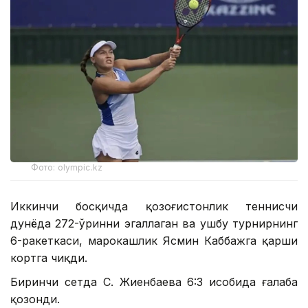
Фото: olympic.kz
Иккинчи босқичда қозоғистонлик теннисчи
дунёда 272-ўринни эгаллаган ва ушбу турнирнинг
6-ракеткаси, марокашлик Ясмин Каббажга қарши
кортга чиқди.
Биринчи сетда С. Жиенбаева 6:3 ҳисобида ғалаба
қозонди.