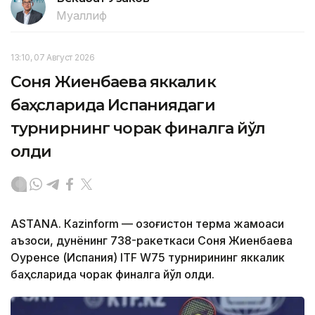
Муаллиф
13:10, 07 Август 2026
Соня Жиенбаева яккалик
баҳсларида Испаниядаги
турнирнинг чорак финалга йўл
олди
ASTANА. Кazinform — Қозоғистон терма жамоаси
аъзоси, дунёнинг 738-ракеткаси Соня Жиенбаева
Оуренсе (Испания) ITF W75 турнирининг яккалик
баҳсларида чорак финалга йўл олди.