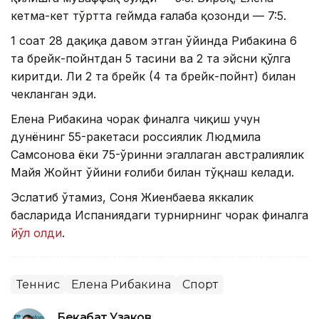
кетма-кет тўртта геймда ғалаба қозонди — 7:5.
1 соат 28 дақиқа давом этган ўйинда Рибакина 6
та брейк-пойнтдан 5 тасини ва 2 та эйсни қўлга
киритди. Ли 2 та брейк (4 та брейк-пойнт) билан
чекланган эди.
Елена Рибакина чорак финалга чиқиш учун
дунёнинг 55-ракетаси россиялик Людмила
Самсонова ёки 75-ўринни эгаллаган австралиялик
Майя Жойнт ўйини ғолиби билан тўқнаш келади.
Эслатиб ўтамиз, Соня Жиенбаева яккалик
баҳсларида Испаниядаги турнирнинг чорак финалга
йўл олди
.
Теннис
Елена Рибакина
Спорт
Бекабат Узаков