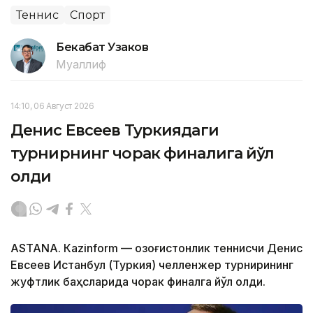
Теннис
Спорт
Бекабат Узаков
Муаллиф
14:10, 06 Август 2026
Денис Евсеев Туркиядаги
турнирнинг чорак финалига йўл
олди
ASTANА. Кazinform — Қозоғистонлик теннисчи Денис
Евсеев Истанбул (Туркия) челленжер турнирининг
жуфтлик баҳсларида чорак финалга йўл олди.