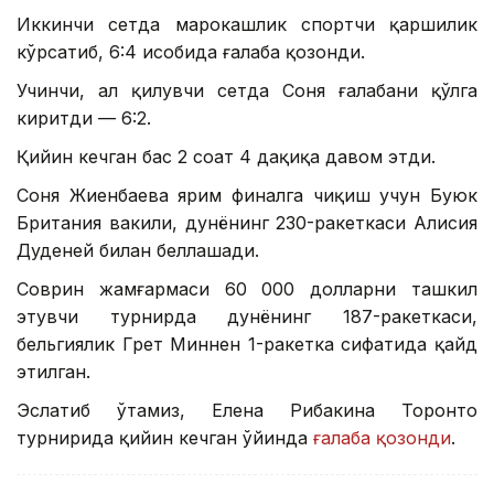
Иккинчи сетда марокашлик спортчи қаршилик
кўрсатиб, 6:4 ҳисобида ғалаба қозонди.
Учинчи, ҳал қилувчи сетда Соня ғалабани қўлга
киритди — 6:2.
Қийин кечган баҳс 2 соат 4 дақиқа давом этди.
Соня Жиенбаева ярим финалга чиқиш учун Буюк
Британия вакили, дунёнинг 230-ракеткаси Алисия
Дуденей билан беллашади.
Соврин жамғармаси 60 000 долларни ташкил
этувчи турнирда дунёнинг 187-ракеткаси,
бельгиялик Грет Миннен 1-ракетка сифатида қайд
этилган.
Эслатиб ўтамиз, Елена Рибакина Торонто
турнирида қийин кечган ўйинда
ғалаба қозонди
.