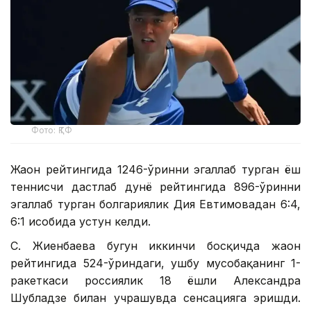
Фото: ҚТФ
Жаҳон рейтингида 1246-ўринни эгаллаб турган ёш
теннисчи дастлаб дунё рейтингида 896-ўринни
эгаллаб турган болгариялик Дия Евтимовадан 6:4,
6:1 ҳисобида устун келди.
С. Жиенбаева бугун иккинчи босқичда жаҳон
рейтингида 524-ўриндаги, ушбу мусобақанинг 1-
ракеткаси россиялик 18 ёшли Александра
Шубладзе билан учрашувда сенсацияга эришди.