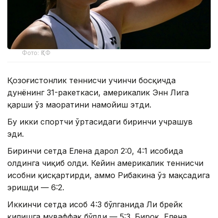
Фото: ҚТФ
Қозоғистонлик теннисчи учинчи босқичда
дунёнинг 31-ракеткаси, америкалик Энн Лига
қарши ўз маҳоратини намойиш этди.
Бу икки спортчи ўртасидаги биринчи учрашув
эди.
Биринчи сетда Елена дарҳол 2:0, 4:1 ҳисобида
олдинга чиқиб олди. Кейин америкалик теннисчи
ҳисобни қисқартирди, аммо Рибакина ўз мақсадига
эришди — 6:2.
Иккинчи сетда ҳисоб 4:3 бўлганида Ли брейк
қилишга муваффақ бўлди — 5:3. Бироқ, Елена