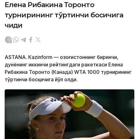
Елена Рибакина Торонто
турнирининг тўртинчи босқичига
чиқди
ASTANА. Кazinform — Қозоғистоннинг биринчи,
дунёнинг иккинчи рейтингдаги ракеткаси Елена
Рибакина Торонто (Канада) WТА 1000 турнирининг
тўртинчи босқичига йўл олди.