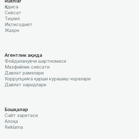
Ruknlar
Ҳодиса
Сиёсат
Таҳлил
Иқтисодиёт
Жаҳон
Агентлик ҳақида
Фойдаланувчи шартномаси
Махфийлик сиёсати
Давлат рамзлари
Коррупцияга қарши курашиш чоралари
Давлат харидлари
Бошқалар
Сайт харитаси
Алоқа
Reklamа