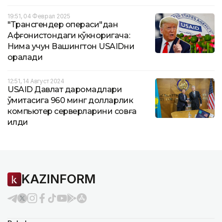
19:51, 04 Феврал 2025
"Трансгендер операси"дан
Афғонистондаги кўкноригача:
Нима учун Вашингтон USAIDни
қоралади
12:51, 14 Август 2024
USAID Давлат даромадлари
қўмитасига 960 минг долларлик
компьютер серверларини совға
қилди
KAZINFORM