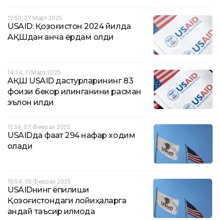
12:50, 27 Март 2025
USAID: Қозоғистон 2024 йилда
АҚШдан қанча ёрдам олди
14:34, 11 Март 2025
АҚШ USAID дастурларининг 83
фоизи бекор қилинганини расман
эълон қилди
11:34, 07 Феврал 2025
USAIDда фақат 294 нафар ходим
қолади
16:54, 05 Феврал 2025
USAIDнинг ёпилиши
Қозоғистондаги лойиҳаларга
қандай таъсир қилмоқда