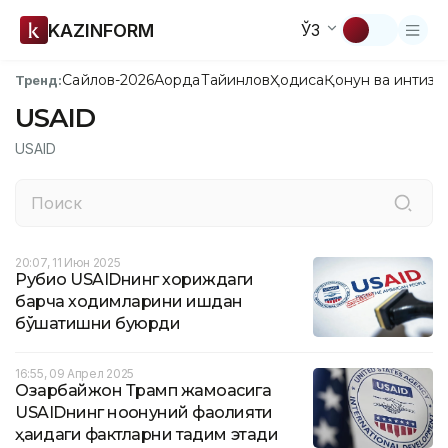
KAZINFORM
ЎЗ
Сайлов-2026
Ақорда
Тайинлов
Ҳодиса
Қонун ва интизо
Тренд:
USAID
USAID
20:07, 11 Июн 2025
Рубио USAIDнинг хориждаги
барча ходимларини ишдан
бўшатишни буюрди
16:55, 09 Апрел 2025
Озарбайжон Трамп жамоасига
USAIDнинг ноқонуний фаолияти
ҳақидаги фактларни тақдим этади