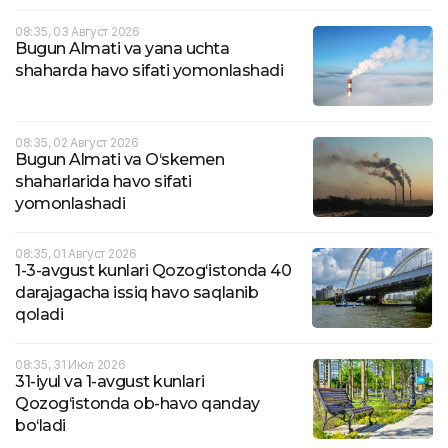
08:35, 03 Август 2026
Bugun Almati va yana uchta
shaharda havo sifati yomonlashadi
08:35, 02 Август 2026
Bugun Almati va O‘skemen
shaharlarida havo sifati
yomonlashadi
08:35, 01 Август 2026
1-3-avgust kunlari Qozog‘istonda 40
darajagacha issiq havo saqlanib
qoladi
08:35, 31 Июл 2026
31-iyul va 1-avgust kunlari
Qozog‘istonda ob-havo qanday
bo‘ladi