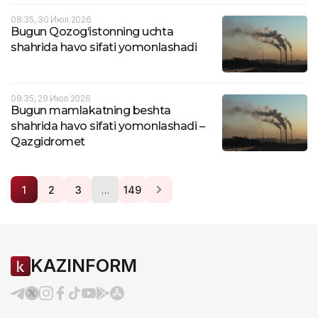
08:35, 30 Июл 2026
Bugun Qozog‘istonning uchta
shahrida havo sifati yomonlashadi
08:35, 29 Июл 2026
Bugun mamlakatning beshta
shahrida havo sifati yomonlashadi –
Qazgidromet
…
1
2
3
149
KAZINFORM