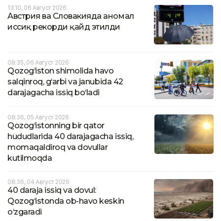
13:10, 06 Август 2026
Австрия ва Словакияда аномал
иссиқ рекорди қайд этилди
08:35, 06 Август 2026
Qozog‘iston shimolida havo
salqinroq, g‘arbi va janubida 42
darajagacha issiq bo‘ladi
08:36, 05 Август 2026
Qozog‘istonning bir qator
hududlarida 40 darajagacha issiq,
momaqaldiroq va dovullar
kutilmoqda
08:36, 04 Август 2026
40 daraja issiq va dovul:
Qozog‘istonda ob-havo keskin
o‘zgaradi