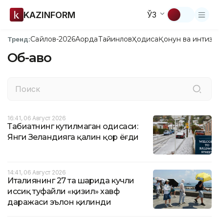
KAZINFORM
ЎЗ
Сайлов-2026
Ақорда
Тайинлов
Ҳодиса
Қонун ва интизо
Тренд:
Об-ҳаво
16:41, 06 Август 2026
Табиатнинг кутилмаган ҳодисаси:
Янги Зеландияга қалин қор ёғди
14:41, 06 Август 2026
Италиянинг 27 та шаҳрида кучли
иссиқ туфайли «қизил» хавф
даражаси эълон қилинди