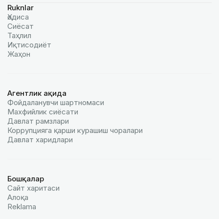
Ruknlar
Ҳодиса
Сиёсат
Таҳлил
Иқтисодиёт
Жаҳон
Агентлик ҳақида
Фойдаланувчи шартномаси
Махфийлик сиёсати
Давлат рамзлари
Коррупцияга қарши курашиш чоралари
Давлат харидлари
Бошқалар
Сайт харитаси
Алоқа
Reklamа