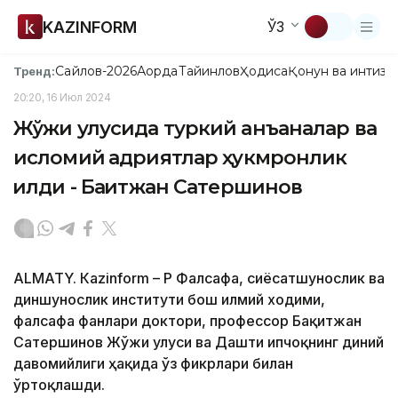
KAZINFORM
ЎЗ
Сайлов-2026
Ақорда
Тайинлов
Ҳодиса
Қонун ва интизо
Тренд:
20:20, 16 Июл 2024
Жўжи улусида туркий анъаналар ва
исломий қадриятлар ҳукмронлик
қилди - Бақитжан Сатершинов
ALMATY. Кazinform – ҚР Фалсафа, сиёсатшунослик ва
диншунослик институти бош илмий ходими,
фалсафа фанлари доктори, профессор Бақитжан
Сатершинов Жўжи улуси ва Дашти Қипчоқнинг диний
давомийлиги ҳақида ўз фикрлари билан
ўртоқлашди.