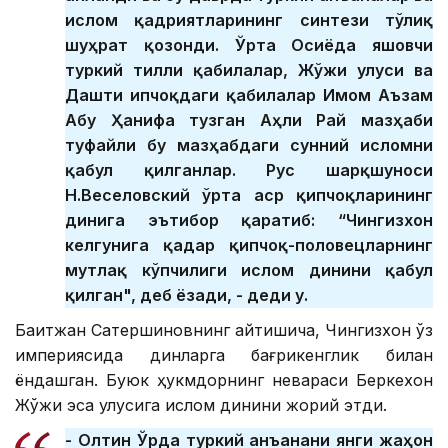
ислом қадриятларининг синтези тўлиқ
шуҳрат қозонди. Ўрта Осиёда яшовчи
туркий тилли қабилалар, Жўжи улуси ва
Дашти Қипчоқдаги қабилалар Имом Аъзам
Абу Ҳанифа тузган Аҳли Рай мазҳаби
туфайли бу мазҳабдаги сунний исломни
қабул қилганлар. Рус шарқшуноси
Н.Веселовский ўрта аср қипчоқларининг
динига эътибор қаратиб: “Чингизхон
келгунига қадар қипчоқ-половецларнинг
мутлақ кўпчилиги ислом динини қабул
қилган", деб ёзади, - деди у.
Бақитжан Сатершиновнинг айтишича, Чингизхон ўз
империясида динларга бағрикенглик билан
ёндашган. Буюк ҳукмдорнинг невараси Беркехон
Жўжи эса улусига ислом динини жорий этди.
- Олтин Ўрда туркий анъанани янги жаҳон