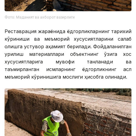
Фото: Маданият ва ахборот вазирлиги
Реставрация жараёнида ёдгорликларнинг тарихий
кўриниши ва меъморий хусусиятларини сақлаб
қолишга устувор аҳамият берилади. Фойдаланилган
қурилиш материаллари объектнинг ўзига хос
хусусиятларига мувофиқ танланади ва
таъмирланган қисмларнинг ёдгорликнинг асл
меъморий кўринишига мослиги ҳисобга олинади.