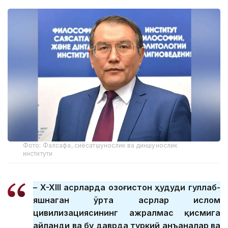
Фото: Фалсафа, сиёсатшунослик ва диншунослик
институти
– X-XIII асрларда Қозоғистон ҳудуди гуллаб-
яшнаган ўрта асрлар ислом
цивилизациясининг ажралмас қисмига
айланди ва бу даврда туркий анъаналар ва