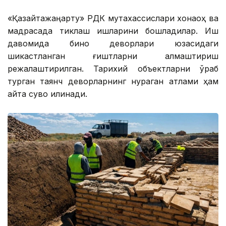
«Қазқайтажаңарту» РДК мутахассислари хонақоҳ ва
мадрасада тиклаш ишларини бошладилар. Иш
давомида бино деворлари юзасидаги
шикастланган ғиштларни алмаштириш
режалаштирилган. Тарихий объектларни ўраб
турган таянч деворларнинг нураган қатлами ҳам
қайта сувоқ қилинади.