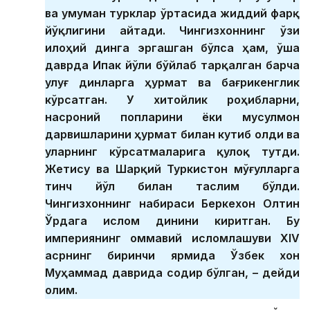
ва умуман турклар ўртасида жиддий фарқ
йўқлигини айтади. Чингизхоннинг ўзи
илоҳий динга эргашган бўлса ҳам, ўша
даврда Ипак йўли бўйлаб тарқалган барча
улуғ динларга ҳурмат ва бағрикенглик
кўрсатган. У хитойлик роҳибларни,
насроний попларини ёки мусулмон
дарвишларини ҳурмат билан кутиб олди ва
уларнинг кўрсатмаларига қулоқ тутди.
Жетису ва Шарқий Туркистон мўғулларга
тинч йўл билан таслим бўлди.
Чингизхоннинг набираси Беркехон Олтин
Ўрдага ислом динини киритган. Бу
империянинг оммавий исломлашуви XIV
асрнинг биринчи ярмида Ўзбек хон
Муҳаммад даврида содир бўлган, – дейди
олим.