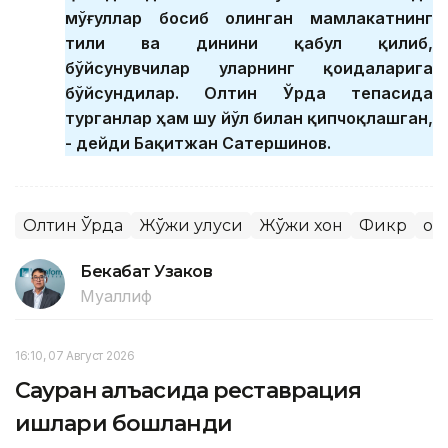
мўғуллар босиб олинган мамлакатнинг
тили ва динини қабул қилиб,
бўйсунувчилар уларнинг қоидаларига
бўйсундилар. Олтин Ўрда тепасида
турганлар ҳам шу йўл билан қипчоқлашган,
- дейди Бақитжан Сатершинов.
Олтин Ўрда
Жўжи улуси
Жўжи хон
Фикр
Қо
Бекабат Узаков
Муаллиф
16:10, 07 Август 2026
Сауран қалъасида реставрация
ишлари бошланди