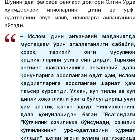
Шунингдек, фалсафа фанлари доктори Олтин Ўрда
ҳукмдорлари қипчоқларнинг дини ва урф-
одатларини қабул қилиб, қипчоқларга айланганини
айтади.
– Ислом дини анъанавий маданиятда
мустаҳкам ўрин эгаллаганлиги сабабли,
қозоқ тарихий онги мусулмон
қадриятларини ўзига сингдирди. Тарихий
онгнинг шаклланишига анъанавий дала
қонунларига асосланган одат ҳам, ислом
қадриятларига асосланган шариат ҳам
таъсир кўрсатди. Улкан, кўп тилли ва кўп
динли хоқонликни ўзига бўйсундириш учун
ҳам қаттиқ қонун зарур. Чингизхоннинг
дала қонунларидан ёзган “Яса”сидаги
“Кўпчилик озчиликка бўйсунади, озчилик
кўпчиликнинг урф-одатларини ҳурмат
қилади” деган ягона жумла натижасида