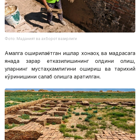
Фото: Маданият ва ахборот вазирлиги
Амалга оширилаётган ишлар хонақоҳ ва мадрасага
янада зарар етказилишининг олдини олиш,
уларнинг мустаҳкамлигини ошириш ва тарихий
кўринишини сақлаб қолишга қаратилган.