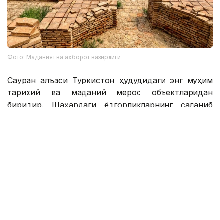
Фото: Маданият ва ахборот вазирлиги
Сауран қалъаси Туркистон ҳудудидаги энг муҳим
тарихий ва маданий мерос объектларидан
биридир. Шаҳардаги ёдгорликларнинг сақланиб
қолиши қадимий қалъа тарихини чуқурроқ ўрганиш ва
уни кенгроқ танитишга ҳисса қўшади.