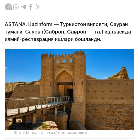
ASTANА. Кazinform — Туркистон вилояти, Сауран
тумани, Сауран(
Саброн, Саврон — таҳ.
) қалъасида
илмий-реставрация ишлари бошланди.
Фото: Маданият ва ахборот вазирлиги