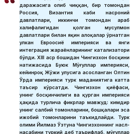
даражасига олиб чиққан, бир томондан
Россия, Византия каби насроний
давлатлари, иккинчи томондан араб
халифалигидан қолган мусулмон
давлатлари билан яқин алоқалар ўрнатган
улкан Евроосиё империяси ва янги
интеграция жараёнларининг катализатори
бўлди. XIII аср бошидан Чингизхон босқини
натижасида Буюк Мўғуллар империяси,
кейинроқ Жўжи улусига асосланган Олтин
Ўрда империяси турк маданиятига катта
таъсир кўрсатди. Чингизхон қиёфаси,
унинг босқинчилиги ва қурган империяси
ҳақида турлича фикрлар мавжуд: кимдир
унинг салбий томонларини, бошқалари эса
ижобий томонларини таъкидлайди. Турк
олими Йилмаз Ўзтуна Чингизхоннинг насл-
насабини туркий деб таърифлаб, мўғуллар