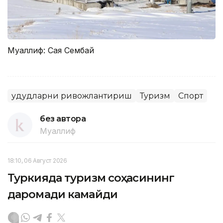
Муаллиф: Сая Сембай
Ҳудудларни ривожлантириш
Туризм
Спорт
без автора
Муаллиф
18:10, 06 Август 2026
Туркияда туризм соҳасининг
даромади камайди