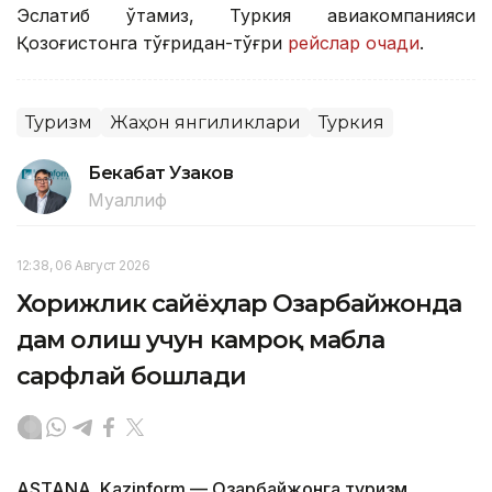
Эслатиб ўтамиз, Туркия авиакомпанияси
Қозоғистонга тўғридан-тўғри
рейслар очади
.
Туризм
Жаҳон янгиликлари
Туркия
Бекабат Узаков
Муаллиф
12:38, 06 Август 2026
Хорижлик сайёҳлар Озарбайжонда
дам олиш учун камроқ маблағ
сарфлай бошлади
ASTANA. Kazinform — Озарбайжонга туризм