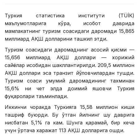
Туркия статистика институти (ТÜİК)
маълумотларига кўра, ҳисобот даврида
мамлакатнинг туризм соҳасидаги даромади 15,865
миллиард АҚШ долларини ташкил этди.
Туризм соҳасидаги даромаднинг асосий қисми —
15,656 миллиард АҚШ доллари — хорижий
сайёҳлар ҳисобидан шакллантирилди. 209,5 миллион
АҚШ доллари эса транзит йўловчилардан тушди.
Туризм соҳаси умумий даромадининг тахминан
15,6% ни чет элда доимий яшовчи Туркия
фуқаролари таъминлади.
Иккинчи чоракда Туркияга 15,58 миллион киши
ташриф буюрди. Бу ўтган йилнинг шу даврига
нисбатан 5,1% га кам. Шунга қарамай, бир кеча
учун ўртача харажат 113 АҚШ долларига ошди.