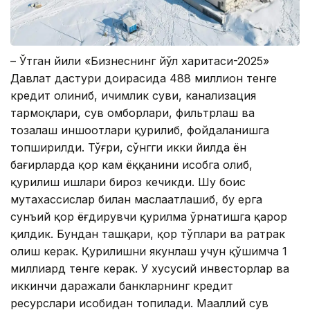
– Ўтган йили «Бизнеснинг йўл харитаси-2025»
Давлат дастури доирасида 488 миллион тенге
кредит олиниб, ичимлик суви, канализация
тармоқлари, сув омборлари, фильтрлаш ва
тозалаш иншоотлари қурилиб, фойдаланишга
топширилди. Тўғри, сўнгги икки йилда ён
бағирларда қор кам ёққанини ҳисобга олиб,
қурилиш ишлари бироз кечикди. Шу боис
мутахассислар билан маслаҳатлашиб, бу ерга
сунъий қор ёғдирувчи қурилма ўрнатишга қарор
қилдик. Бундан ташқари, қор тўплари ва ратрак
олиш керак. Қурилишни якунлаш учун қўшимча 1
миллиард тенге керак. У хусусий инвесторлар ва
иккинчи даражали банкларнинг кредит
ресурслари ҳисобидан топилади. Маҳаллий сув