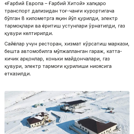
«Ғарбий Европа – Ғарбий Хитой» халқаро
транспорт даҳлизидан тоғ-чанғи курортигача
бўлган 8 километрга яқин йўл қурилди, электр
тармоқлари ва ёритиш устунлари ўрнатилди, газ
қувури келтирилди.
Сайёҳлар учун ресторан, хизмат кўрсатиш маркази,
бешта автомобилга мўлжалланган гараж, катта-
кичик арқонлар, коньки майдончалари, газ
қувури, электр тармоғи қурилиши ниҳоясига
етказилди.