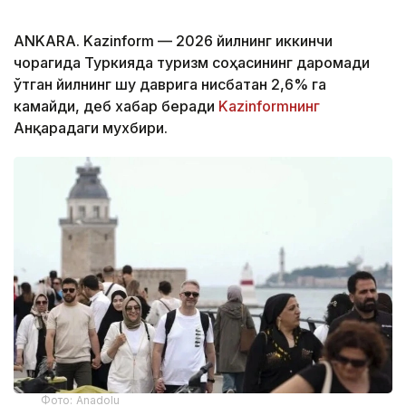
ANKARA. Kazinform — 2026 йилнинг иккинчи
чорагида Туркияда туризм соҳасининг даромади
ўтган йилнинг шу даврига нисбатан 2,6% га
камайди, деб хабар беради
Kazinformнинг
Анқарадаги мухбири.
Фото: Anadolu