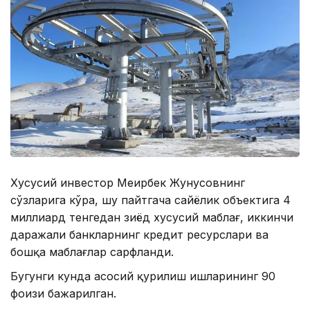
Хусусий инвестор Меирбек Жунусовнинг
сўзларига кўра, шу пайтгача сайёҳлик объектига 4
миллиард тенгедан зиёд хусусий маблағ, иккинчи
даражали банкларнинг кредит ресурслари ва
бошқа маблағлар сарфланди.
Бугунги кунда асосий қурилиш ишларининг 90
фоизи бажарилган.