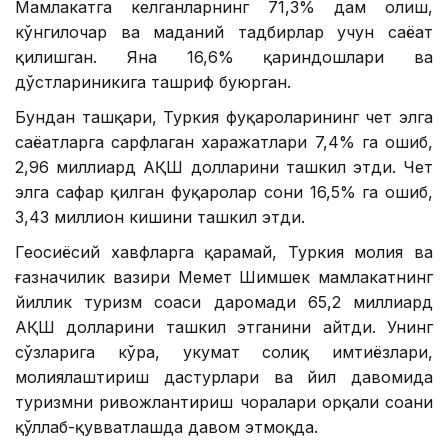
Мамлакатга келганларнинг 71,3% дам олиш,
кўнгилочар ва маданий тадбирлар учун саёҳат
қилишган. Яна 16,6% қариндошлари ва
дўстлариникига ташриф буюрган.
Бундан ташқари, Туркия фуқароларининг чет элга
саёҳатларга сарфлаган харажатлари 7,4% га ошиб,
2,96 миллиард АҚШ долларини ташкил этди. Чет
элга сафар қилган фуқаролар сони 16,5% га ошиб,
3,43 миллион кишини ташкил этди.
Геосиёсий хавфларга қарамай, Туркия молия ва
ғазначилик вазири Меҳмет Шимшек мамлакатнинг
йиллик туризм соҳаси даромади 65,2 миллиард
АҚШ долларини ташкил этганини айтди. Унинг
сўзларига кўра, ҳукумат солиқ имтиёзлари,
молиялаштириш дастурлари ва йил давомида
туризмни ривожлантириш чоралари орқали соҳани
қўллаб-қувватлашда давом этмоқда.