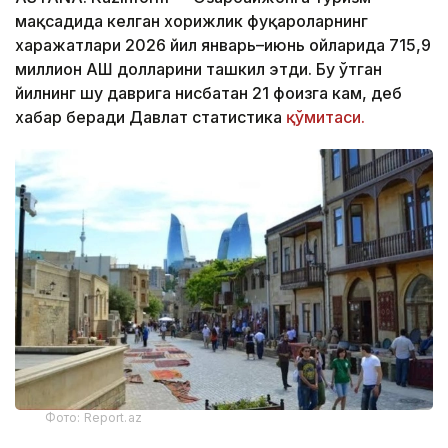
мақсадида келган хорижлик фуқароларнинг
харажатлари 2026 йил январь–июнь ойларида 715,9
миллион АҚШ долларини ташкил этди. Бу ўтган
йилнинг шу даврига нисбатан 21 фоизга кам, деб
хабар беради Давлат статистика
қўмитаси.
Фото: Report.az