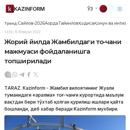
KAZINFORM
ЎЗ
Сайлов-2026
Ақорда
Тайинлов
Ҳодиса
Қонун ва интизо
Тренд:
14:55, 15 Феврал 2022
Жорий йилда Жамбилдаги тоғ-чанғи
мажмуаси фойдаланишга
топширилади
ТARAZ. Кazinform - Жамбил вилоятининг Жуали
туманидаги «Қаралма» тоғ-чанғи курортида маълум
вақтдан бери тўхтаб қолган қурилиш ишлари қайта
бошланди, деб хабар беради Kazinform мухбири.