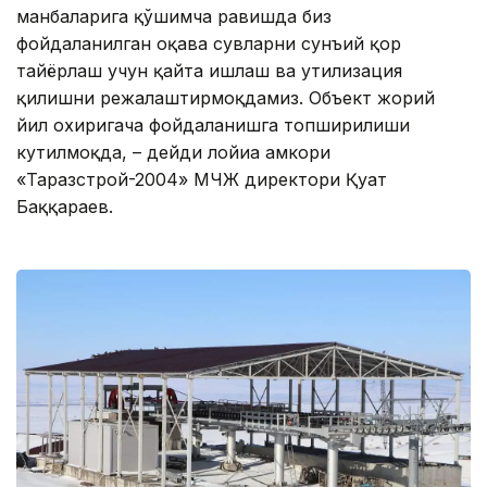
манбаларига қўшимча равишда биз
фойдаланилган оқава сувларни сунъий қор
тайёрлаш учун қайта ишлаш ва утилизация
қилишни режалаштирмоқдамиз. Объект жорий
йил охиригача фойдаланишга топширилиши
кутилмоқда, – дейди лойиҳа ҳамкори
«Таразстрой-2004» МЧЖ директори Қуат
Баққараев.