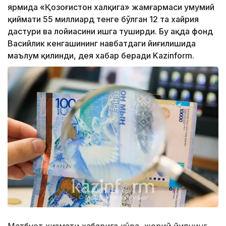
ярмида «Қозоғистон халқига» жамғармаси умумий
қиймати 55 миллиард тенге бўлган 12 та хайрия
дастури ва лойиҳасини ишга туширди. Бу ҳақда фонд
Васийлик кенгашининг навбатдаги йиғилишида
маълум қилинди, дея хабар беради Kazinform.
Матбуот хизмати хабарига кўра, жорий йилнинг