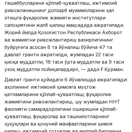
ташаббусларини қўллаб-қувватлаш, ижтимоий
ривожланишнинг долзарб муаммоларини ҳал
этишга фуқаролик жамияти институтлари
салоҳиятини жалб қилиш мақсадида ажратилади.
Жорий йилда Қозоғистон Республикаси Ахборот
ва жамиятни ривожлантириш вазирлигининг
буйруғига асосан 6 та йўналиш бўйича 47 та
давлат гранти ажратилди, жумладан 22 таси
қисқа муддатли, 16 таси ўрта муддатли ва 9 таси
узоқ муддатли лойиҳалардир», — деди Ғ.Қурман.
Давлат гранти қуйидаги 6 йўналишда ажратилади:
аҳолининг ижтимоий ҳимояга муҳтож
қатламларини қўллаб-қувватлаш; фуқаролик
жамиятини ривожлантириш, шу жумладан ННТ
фаолияти самарадорлигини оширишни қўллаб-
қувватлаш; фуқаролар ва ташкилотларнинг
ҳуқуқлари ва қонуний манфаатларини ҳимоя
қилиш; ижтимоий тотувлик ва миллий бирликни