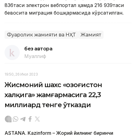
836таси электрон вебпортал ҳамда 216 939таси
бевосита миграция бошқармасида кўрсатилган.
Фуқаролик жамияти ва НҲТ
Жамият
без автора
Муаллиф
19:50, 26 Июл 2023
Жисмоний шахс «Қозоғистон
халқига» жамғармасига 22,3
миллиард тенге ўтказди
ASTANA. Kazinform – Жорий йилнинг биринчи