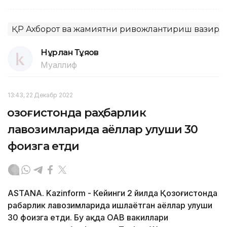
ҚР Ахборот ва жамиятни ривожлантириш вазирл
Нұрлан Тұяқов
Муаллиф
13:43, 22 Декабр 2022
Қозоғистонда раҳбарлик
лавозимларида аёллар улуши 30
фоизга етди
ASTANA. Kazinform - Кейинги 2 йилда Қозоғистонда
раҳбарлик лавозимларида ишлаётган аёллар улуши
30 фоизга етди. Бу ҳақда ОАВ вакиллари