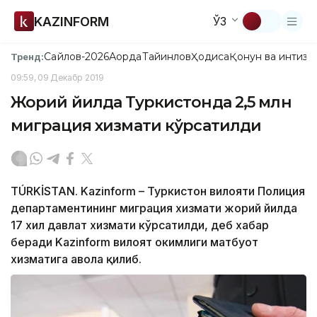
KAZINFORM
ЎЗ
Сайлов-2026
Ақорда
Тайинлов
Ҳодиса
Қонун ва интизо
Тренд:
09:59, 09 Декабр 2019
Жорий йилда Туркистонда 2,5 млн
миграция хизмати кўрсатилди
TÚRKİSTAN. Kazinform – Туркистон вилояти Полиция
департаментининг миграция хизмати жорий йилда
17 хил давлат хизмати кўрсатилди, деб хабар
беради Kazinform вилоят ҳокимлиги матбуот
хизматига ҳавола қилиб.