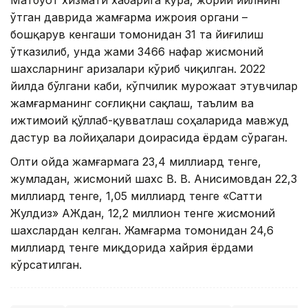
ўтган даврида жамғарма ижроия органи –
бошқарув кенгаши томонидан 31 та йиғилиш
ўтказилиб, унда жами 3466 нафар жисмоний
шахсларнинг аризалари кўриб чиқилган. 2022
йилда бўлгани каби, кўпчилик мурожаат этувчилар
жамғарманинг соғлиқни сақлаш, таълим ва
ижтимоий қўллаб-қувватлаш соҳаларида мавжуд
дастур ва лойиҳалари доирасида ёрдам сўраган.
Олти ойда жамғармага 23,4 миллиард тенге,
жумладан, жисмоний шахс В. В. Анисимовдан 22,3
миллиард тенге, 1,05 миллиард тенге «Сатти
Жулдиз» АЖдан, 12,2 миллион тенге жисмоний
шахслардан келган. Жамғарма томонидан 24,6
миллиард тенге миқдорида хайрия ёрдами
кўрсатилган.