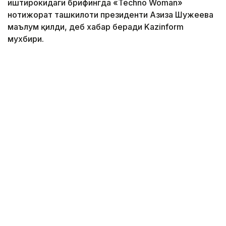
иштирокидаги брифингда «Techno Woman»
нотижорат ташкилоти президенти Азиза Шужеева
маълум қилди, деб хабар беради Kazinform
мухбири.
«Бу йил Қозоғистонда аёлларнинг корпоратив
секторда раҳбарлик лавозимларини эгаллаши