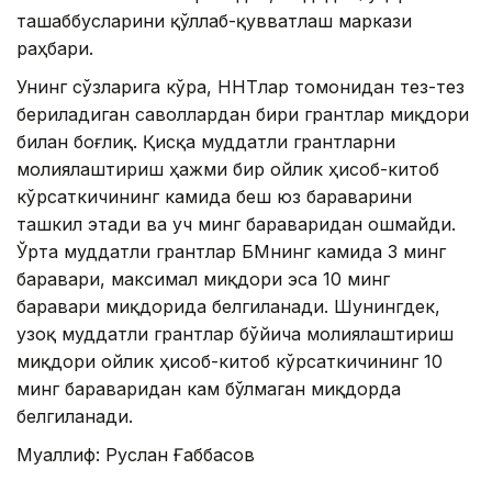
ташаббусларини қўллаб-қувватлаш маркази
раҳбари.
Унинг сўзларига кўра, ННТлар томонидан тез-тез
бериладиган саволлардан бири грантлар миқдори
билан боғлиқ. Қисқа муддатли грантларни
молиялаштириш ҳажми бир ойлик ҳисоб-китоб
кўрсаткичининг камида беш юз бараварини
ташкил этади ва уч минг бараваридан ошмайди.
Ўрта муддатли грантлар БҲМнинг камида 3 минг
баравари, максимал миқдори эса 10 минг
баравари миқдорида белгиланади. Шунингдек,
узоқ муддатли грантлар бўйича молиялаштириш
миқдори ойлик ҳисоб-китоб кўрсаткичининг 10
минг бараваридан кам бўлмаган миқдорда
белгиланади.
Муаллиф: Руслан Ғаббасов