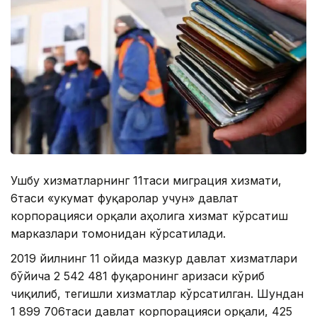
Ушбу хизматларнинг 11таси миграция хизмати,
6таси «Ҳукумат фуқаролар учун» давлат
корпорацияси орқали аҳолига хизмат кўрсатиш
марказлари томонидан кўрсатилади.
2019 йилнинг 11 ойида мазкур давлат хизматлари
бўйича 2 542 481 фуқаронинг аризаси кўриб
чиқилиб, тегишли хизматлар кўрсатилган. Шундан
1 899 706таси давлат корпорацияси орқали, 425