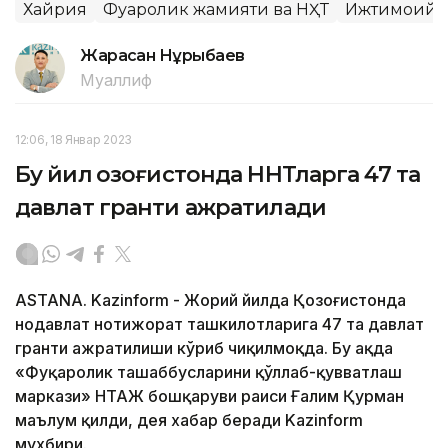
Хайрия
Фуқаролик жамияти ва НҲТ
Ижтимоий 
Жарасқан Нұрыбаев
Муаллиф
12:06, 18 Январ 2023
Бу йил Қозоғистонда ННТларга 47 та
давлат гранти ажратилади
ASTANA. Kazinform - Жорий йилда Қозоғистонда
нодавлат нотижорат ташкилотларига 47 та давлат
гранти ажратилиши кўриб чиқилмоқда. Бу ҳақда
«Фуқаролик ташаббусларини қўллаб-қувватлаш
маркази» НТАЖ бошқаруви раиси Ғалим Қурман
маълум қилди, дея хабар беради Kazinform
мухбири.