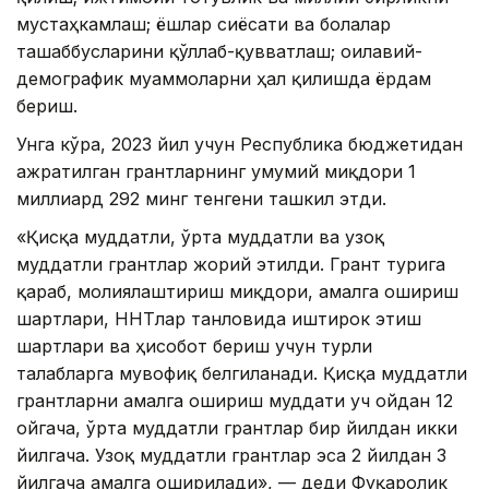
мустаҳкамлаш; ёшлар сиёсати ва болалар
ташаббусларини қўллаб-қувватлаш; оилавий-
демографик муаммоларни ҳал қилишда ёрдам
бериш.
Унга кўра, 2023 йил учун Республика бюджетидан
ажратилган грантларнинг умумий миқдори 1
миллиард 292 минг тенгени ташкил этди.
«Қисқа муддатли, ўрта муддатли ва узоқ
муддатли грантлар жорий этилди. Грант турига
қараб, молиялаштириш миқдори, амалга ошириш
шартлари, ННТлар танловида иштирок этиш
шартлари ва ҳисобот бериш учун турли
талабларга мувофиқ белгиланади. Қисқа муддатли
грантларни амалга ошириш муддати уч ойдан 12
ойгача, ўрта муддатли грантлар бир йилдан икки
йилгача. Узоқ муддатли грантлар эса 2 йилдан 3
йилгача амалга оширилади», — деди Фуқаролик