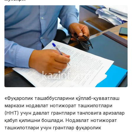
«Фуқаролик ташаббусларини қўллаб-қувватлаш
маркази нодавлат нотижорат ташкилотлари
(ННТ) учун давлат грантлари танловига аризалар
қабул қилишни бошлади. Нодавлат нотижорат
ташкилотлари учун грантлар фуқаролик