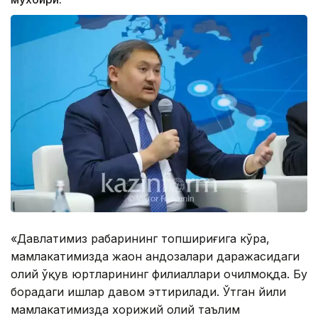
«Давлатимиз раҳбарининг топшириғига кўра,
мамлакатимизда жаҳон андозалари даражасидаги
олий ўқув юртларининг филиаллари очилмоқда. Бу
борадаги ишлар давом эттирилади. Ўтган йили
мамлакатимизда хорижий олий таълим