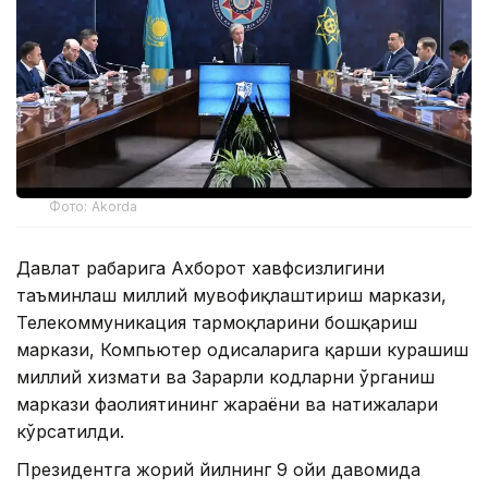
Фото: Akorda
Давлат раҳбарига Ахборот хавфсизлигини
таъминлаш миллий мувофиқлаштириш маркази,
Телекоммуникация тармоқларини бошқариш
маркази, Компьютер ҳодисаларига қарши курашиш
миллий хизмати ва Зарарли кодларни ўрганиш
маркази фаолиятининг жараёни ва натижалари
кўрсатилди.
Президентга жорий йилнинг 9 ойи давомида