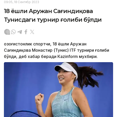
09:05, 18 Сентябр 2023
18 ёшли Аружан Сағиндиқова
Тунисдаги турнир ғолиби бўлди
Қозоғистонлик спортчи, 18 ёшли Аружан
Сағиндиқова Монастир (Тунис) ITF турнири ғолиби
бўлди, деб хабар беради Каzinform мухбири.