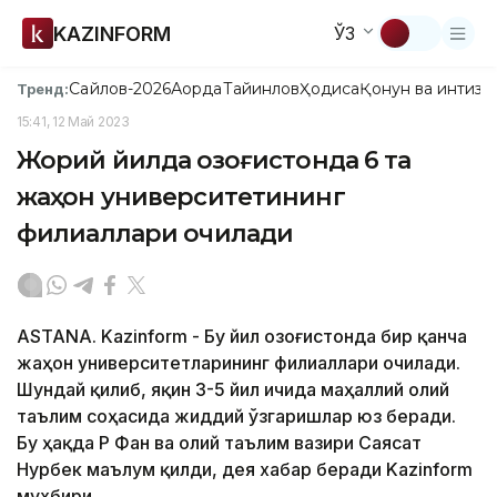
KAZINFORM
ЎЗ
Сайлов-2026
Ақорда
Тайинлов
Ҳодиса
Қонун ва интизо
Тренд:
15:41, 12 Май 2023
Жорий йилда Қозоғистонда 6 та
жаҳон университетининг
филиаллари очилади
ASTANA. Kazinform - Бу йил Қозоғистонда бир қанча
жаҳон университетларининг филиаллари очилади.
Шундай қилиб, яқин 3-5 йил ичида маҳаллий олий
таълим соҳасида жиддий ўзгаришлар юз беради.
Бу ҳақда ҚР Фан ва олий таълим вазири Саясат
Нурбек маълум қилди, дея хабар беради Kazinform
мухбири.