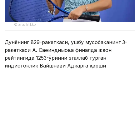
Фото: ktf.kz
Дунёнинг 829-ракеткаси, ушбу мусобақанинг 3-
ракеткаси А. Саөиндиыова финалда жаҳон
рейтингида 1253-ўринни эгаллаб турган
ҳиндистонлик Вайшнави Адкарга қарши
чемпионлик учун кураш олиб борди.
Биринчи партия кескин курашлар остида ўтди,
Аружан тай-брейкда муваффақиятли ўйнади - 7:6
(8:6).
Иккинчи сетда қозоғистонлик ёш теннисчи
рақибига ҳеч қандай имконият қолдирмади - 6:0.
Шу тариқа Аружан Сағиндиқова муҳим ғалабага
эришди.