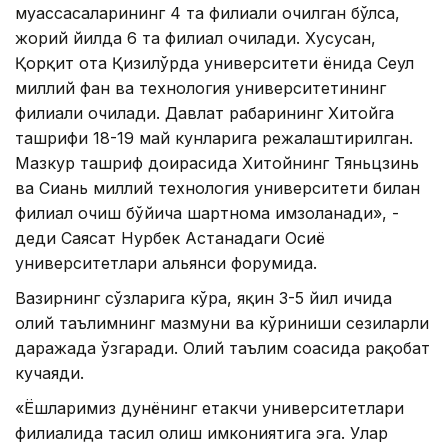
муассасаларининг 4 та филиали очилган бўлса,
жорий йилда 6 та филиал очилади. Хусусан,
Қорқит ота Қизилўрда университети ёнида Сеул
миллий фан ва технология университетининг
филиали очилади. Давлат раҳбарининг Хитойга
ташрифи 18-19 май кунларига режалаштирилган.
Мазкур ташриф доирасида Хитойнинг Тяньцзинь
ва Сиань миллий технология университети билан
филиал очиш бўйича шартнома имзоланади», -
деди Саясат Нурбек Астанадаги Осиё
университетлари альянси форумида.
Вазирнинг сўзларига кўра, яқин 3-5 йил ичида
олий таълимнинг мазмуни ва кўриниши сезиларли
даражада ўзгаради. Олий таълим соҳасида рақобат
кучаяди.
«Ёшларимиз дунёнинг етакчи университетлари
филиалида таҳсил олиш имкониятига эга. Улар