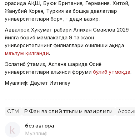
орасида АҚШ, Буюк Британия, Германия, Хитой,
Жанубий Корея, Туркия ва бошқа давлатлар
университетлари бор», - деди вазир.
Аввалроқ Ҳукумат раҳбари Алихан Смаилов 2029
йилга бориб мамлакатда 9 та жаҳон
университетининг филиаллари очилиши ҳақида
маълум қилганди
.
Эслатиб ўтамиз, Астана шаҳрида Осиё
университетлари альянси форуми
бўлиб ўтмоқда
.
Муаллиф: Даулет Изтилеу
ОТМ
ҚР Фан ва олий таълим вазирлиги
Асосий 
без автора
Муаллиф