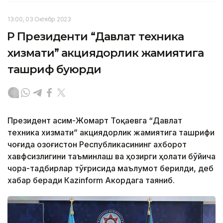
13:00, 03 Октябр 2023
ҚР Президенти “Давлат техника
хизмати” акциядорлик жамиятига
ташриф буюрди
Президент Қасим-Жомарт Тоқаевга “Давлат
техника хизмати” акциядорлик жамиятига ташрифи
чоғида Қозоғистон Республикасининг ахборот
хавфсизлигини таъминлаш ва ҳозирги ҳолати бўйича
чора-тадбирлар тўғрисида маълумот берилди, деб
хабар беради Каzinform Акордага таяниб.