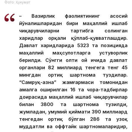
Фото: Ҳукумат
– Вазирлик фаолиятининг асосий
йўналишларидан бири маҳаллий ишлаб
чиқарувчиларни тартибга солинган
харидлар орқали қўллаб-қувватлашдир.
Давлат харидларида 5323 та позицияда
маҳаллий маҳсулотларга устуворлик
берилди. Сўнгги олти ой ичида давлат
органлари 82 миллиард тенгега тенг 45
мингдан ортиқ шартнома туздилар.
“Самруқ-Қазна” жамғармаси томонидан
амалга оширилган 16 та чора-тадбирлар
доирасида маҳаллий ишлаб чиқарувчилар
билан 3800 та шартнома тузилди,
жумладан, умумий қиймати 390 миллиард
тенгедан ортиқ бўлган 286 та узоқ
муддатли ва оффтайк шартномаларидир,