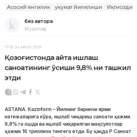
Асосий янгилик
Ҳукумат йиғилиши
Иқтисодиё
без автора
Муаллиф
11:39, 04 Август 2026
Қозоғистонда қайта ишлаш
саноатининг ўсиши 9,8% ни ташкил
этди
ASTANА. Кazinform – Йилнинг биринчи ярми
натижаларига кўра, ишлаб чиқариш саноати ҳажми
9,8% га ошди ва ишлаб чиқарилган маҳсулотлар
ҳажми 16 триллион тенгега етди. Бу ҳақда ҚР Саноат