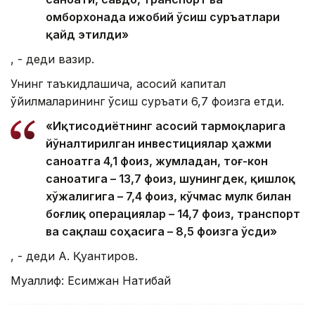
омборхонада ижобий ўсиш суръатлари
қайд этилди»
, - деди вазир.
Унинг таъкидлашича, асосий капитал
қўйилмаларининг ўсиш суръати 6,7 фоизга етди.
«Иқтисодиётнинг асосий тармоқларига
йўналтирилган инвестициялар ҳажми
саноатга 4,1 фоиз, жумладан, тоғ-кон
саноатига – 13,7 фоиз, шунингдек, қишлоқ
хўжалигига – 7,4 фоиз, кўчмас мулк билан
боғлиқ операциялар – 14,7 фоиз, транспорт
ва сақлаш соҳасига – 8,5 фоизга ўсди»
, - деди А. Қуантиров.
Муаллиф: Есимжан Нақтибай