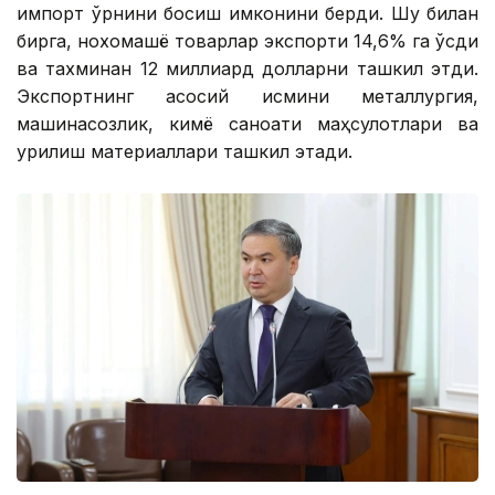
импорт ўрнини босиш имконини берди. Шу билан
бирга, нохомашё товарлар экспорти 14,6% га ўсди
ва тахминан 12 миллиард долларни ташкил этди.
Экспортнинг асосий қисмини металлургия,
машинасозлик, кимё саноати маҳсулотлари ва
қурилиш материаллари ташкил этади.