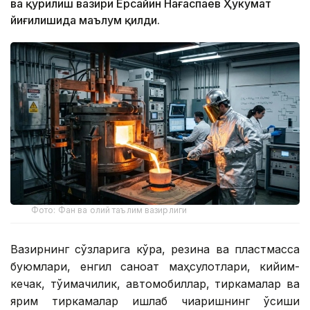
ва қурилиш вазири Ерсайин Нағаспаев Ҳукумат
йиғилишида маълум қилди.
Фото: Фан ва олий таълим вазирлиги
Вазирнинг сўзларига кўра, резина ва пластмасса
буюмлари, енгил саноат маҳсулотлари, кийим-
кечак, тўқимачилик, автомобиллар, тиркамалар ва
ярим тиркамалар ишлаб чиқаришнинг ўсиши