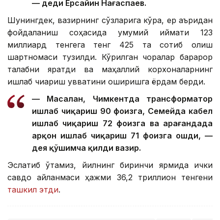
— деди Ерсайин Нағаспаев.
Шунингдек, вазирнинг сўзларига кўра, ер қаъридан
фойдаланиш соҳасида умумий қиймати 123
миллиард тенгега тенг 425 та сотиб олиш
шартномаси тузилди. Кўрилган чоралар барқарор
талабни яратди ва маҳаллий корхоналарнинг
ишлаб чиқариш қувватини оширишга ёрдам берди.
— Масалан, Чимкентда трансформатор
ишлаб чиқариш 90 фоизга, Семейда кабел
ишлаб чиқариш 72 фоизга ва Қарағандада
арқон ишлаб чиқариш 71 фоизга ошди, —
дея қўшимча қилди вазир.
Эслатиб ўтамиз, йилнинг биринчи ярмида ички
савдо айланмаси ҳажми 36,2 триллион тенгени
ташкил этди
.