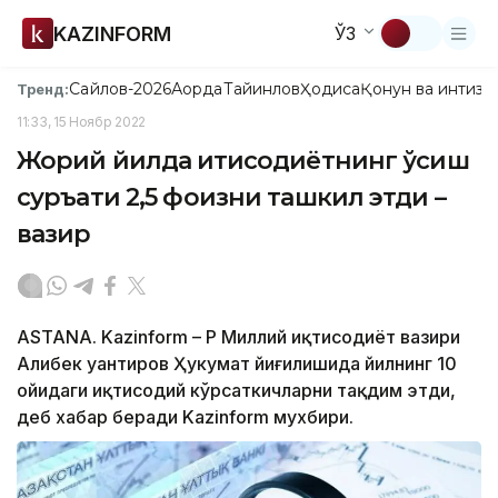
KAZINFORM
ЎЗ
Сайлов-2026
Ақорда
Тайинлов
Ҳодиса
Қонун ва интизо
Тренд:
11:33, 15 Ноябр 2022
Жорий йилда иқтисодиётнинг ўсиш
суръати 2,5 фоизни ташкил этди –
вазир
ASTANA. Kazinform – ҚР Миллий иқтисодиёт вазири
Алибек Қуантиров Ҳукумат йиғилишида йилнинг 10
ойидаги иқтисодий кўрсаткичларни тақдим этди,
деб хабар беради Kazinform мухбири.