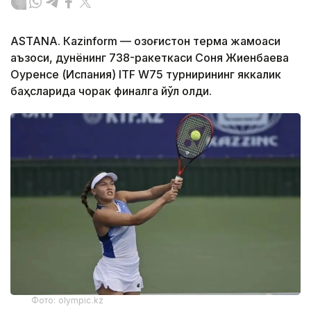
ASTANА. Кazinform — Қозоғистон терма жамоаси
аъзоси, дунёнинг 738-ракеткаси Соня Жиенбаева
Оуренсе (Испания) ITF W75 турнирининг яккалик
баҳсларида чорак финалга йўл олди.
Фото: olympic.kz