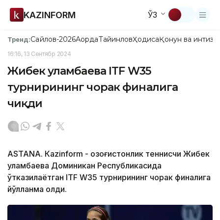
KAZINFORM
ЎЗ
Сайлов-2026
Ақорда
Тайинлов
Ҳодиса
Қонун ва интизо
Тренд:
16:16, 13 Сентябр 2024
Жибек Қуламбаева ITF W35
турнирининг чорак финалига
чиқди
ASTANА. Кazinform - Қозоғистонлик теннисчи Жибек
Қуламбаева Доминикан Республикасида
ўтказилаётган ITF W35 турнирининг чорак финалига
йўлланма олди.