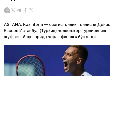
ASTANА. Кazinform — Қозоғистонлик теннисчи Денис
Евсеев Истанбул (Туркия) челленжер турнирининг
жуфтлик баҳсларида чорак финалга йўл олди.
Фото: ktf.kz