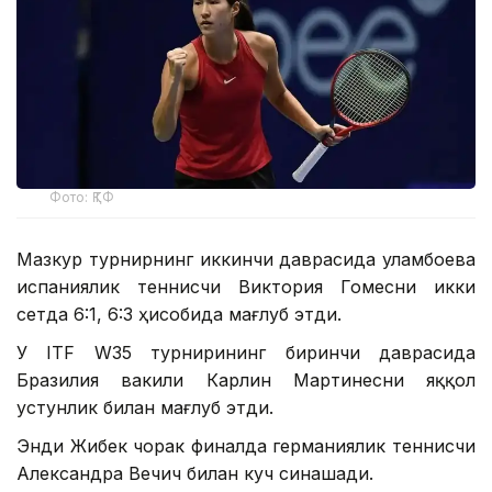
Фото: ҚТФ
Мазкур турнирнинг иккинчи даврасида Қуламбоева
испаниялик теннисчи Виктория Гомесни икки
сетда 6:1, 6:3 ҳисобида мағлуб этди.
У ITF W35 турнирининг биринчи даврасида
Бразилия вакили Карлин Мартинесни яққол
устунлик билан мағлуб этди.
Энди Жибек чорак финалда германиялик теннисчи
Александра Вечич билан куч синашади.