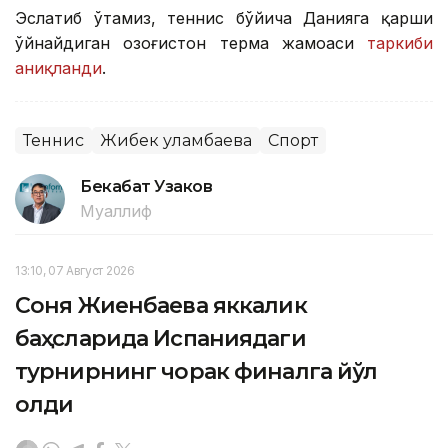
Эслатиб ўтамиз, теннис бўйича Данияга қарши
ўйнайдиган Қозоғистон терма жамоаси
таркиби
аниқланди
.
Теннис
Жибек Қуламбаева
Спорт
Бекабат Узаков
Муаллиф
13:10, 07 Август 2026
Соня Жиенбаева яккалик
баҳсларида Испаниядаги
турнирнинг чорак финалга йўл
олди