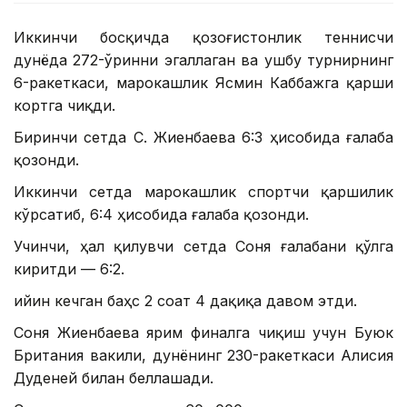
Иккинчи босқичда қозоғистонлик теннисчи
дунёда 272-ўринни эгаллаган ва ушбу турнирнинг
6-ракеткаси, марокашлик Ясмин Каббажга қарши
кортга чиқди.
Биринчи сетда С. Жиенбаева 6:3 ҳисобида ғалаба
қозонди.
Иккинчи сетда марокашлик спортчи қаршилик
кўрсатиб, 6:4 ҳисобида ғалаба қозонди.
Учинчи, ҳал қилувчи сетда Соня ғалабани қўлга
киритди — 6:2.
Қийин кечган баҳс 2 соат 4 дақиқа давом этди.
Соня Жиенбаева ярим финалга чиқиш учун Буюк
Британия вакили, дунёнинг 230-ракеткаси Алисия
Дуденей билан беллашади.