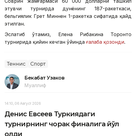
Соврин жамғармаси 60 000 долларни ташкил
этувчи турнирда дунёнинг 187-ракеткаси,
бельгиялик Грет Миннен 1-ракетка сифатида қайд
этилган.
Эслатиб ўтамиз, Елена Рибакина Торонто
турнирида қийин кечган ўйинда
ғалаба қозонди
.
Теннис
Спорт
Бекабат Узаков
Муаллиф
14:10, 06 Август 2026
Денис Евсеев Туркиядаги
турнирнинг чорак финалига йўл
олди